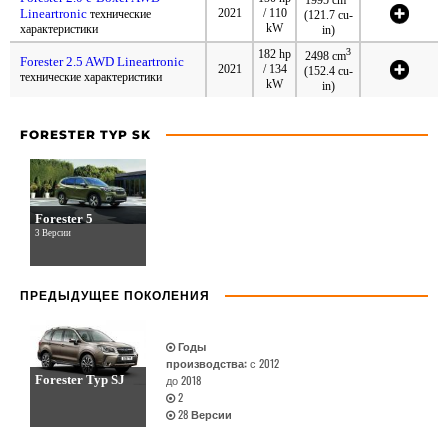
1995 cm
Lineartronic
2021
/ 110
технические
(121.7 cu-
kW
характеристики
in)
3
182 hp
2498 cm
Forester 2.5 AWD Lineartronic
2021
/ 134
(152.4 cu-
технические характеристики
kW
in)
FORESTER TYP SK
Forester 5
3 Версии
ПРЕДЫДУЩЕЕ ПОКОЛЕНИЯ
Годы
производства:
с 2012
Forester Typ SJ
до 2018
2
28
Версии