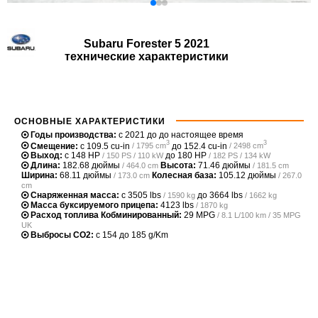
Subaru Forester 5 2021
технические характеристики
ОСНОВНЫЕ ХАРАКТЕРИСТИКИ
Годы производства:
с 2021 до до настоящее время
3
3
Смещение:
с
109.5 cu-in
до
152.4 cu-in
/ 1795 cm
/ 2498 cm
Выход:
с
148 HP
до
180 HP
/ 150 PS / 110 kW
/ 182 PS / 134 kW
Длина:
182.68 дюймы
Высота:
71.46 дюймы
/ 464.0 cm
/ 181.5 cm
Ширина:
68.11 дюймы
Колесная база:
105.12 дюймы
/ 173.0 cm
/ 267.0
cm
Снаряженная масса:
с
3505 lbs
до
3664 lbs
/ 1590 kg
/ 1662 kg
Масса буксируемого прицепа:
4123 lbs
/ 1870 kg
Расход топлива Кобминированный:
29 MPG
/ 8.1 L/100 km / 35 MPG
UK
Выбросы CO2:
с 154 до 185 g/Km