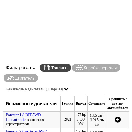
Фильтровать:
Топливо
Коробка передач
Двигатель
Бензиновые двигатели (3 Версии)
Сравнить с
Бензиновые двигатели
Година
Выход
Смещение
другим
автомобилем
Forester 1.8 DIT AWD
3
177 hp
1795 cm
Lineartronic
2021
/ 130
технические
(109.5 cu-
kW
характеристики
in)
Forester 2.0 e-Boxer AWD
3
150 hp