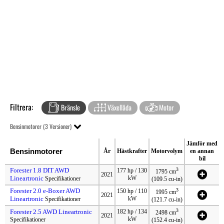
Filtrera:
Bränsle
Växellåda
Motor
Bensinmotorer (3 Versioner)
Jämför med
Bensinmotorer
År
Hästkrafter
Motorvolym
en annan
bil
Forester 1.8 DIT AWD
3
177 hp / 130
1795 cm
2021
Lineartronic
kW
Specifikationer
(109.5 cu-in)
Forester 2.0 e-Boxer AWD
3
150 hp / 110
1995 cm
2021
Lineartronic
kW
Specifikationer
(121.7 cu-in)
3
Forester 2.5 AWD Lineartronic
182 hp / 134
2498 cm
2021
kW
Specifikationer
(152.4 cu-in)