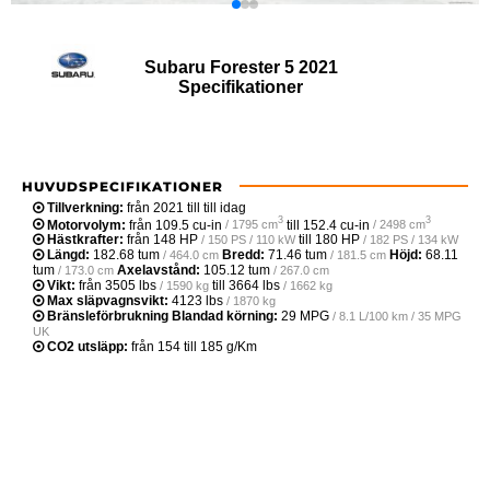
Subaru Forester 5 2021
Specifikationer
HUVUDSPECIFIKATIONER
Tillverkning:
från 2021 till till idag
3
3
Motorvolym:
från
109.5 cu-in
till
152.4 cu-in
/ 1795 cm
/ 2498 cm
Hästkrafter:
från
148 HP
till
180 HP
/ 150 PS / 110 kW
/ 182 PS / 134 kW
Längd:
182.68 tum
Bredd:
71.46 tum
Höjd:
68.11
/ 464.0 cm
/ 181.5 cm
tum
Axelavstånd:
105.12 tum
/ 173.0 cm
/ 267.0 cm
Vikt:
från
3505 lbs
till
3664 lbs
/ 1590 kg
/ 1662 kg
Max släpvagnsvikt:
4123 lbs
/ 1870 kg
Bränsleförbrukning Blandad körning:
29 MPG
/ 8.1 L/100 km / 35 MPG
UK
CO2 utsläpp:
från 154 till 185 g/Km