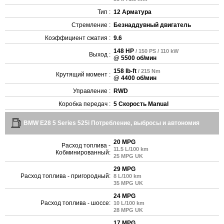
Тип :
12 Арматура
Стремление :
Безнаддувный двигатель
Коэффициент сжатия :
9.6
148 HP
/ 150 PS / 110 kW
Выход :
@ 5500 об/мин
158 lb-ft
/ 215 Nm
Крутящий момент :
@ 4400 об/мин
Управление :
RWD
Коробка передач :
5 Скорость Manual
BMW E28 5 Series 525i Потребление, выбросы и автономия
20 MPG
Расход топлива -
11.5 L/100 km
Кобминированный:
25 MPG UK
29 MPG
Расход топлива - пригородный:
8 L/100 km
35 MPG UK
24 MPG
Расход топлива - шоссе:
10 L/100 km
28 MPG UK
17 MPG