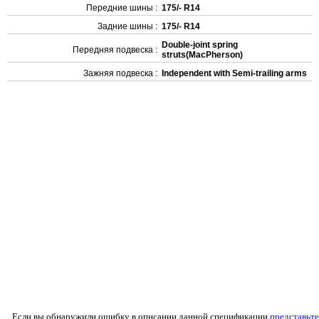
Передние шины :
175/- R14
Задние шины :
175/- R14
Double-joint spring
Передняя подвеска :
struts(MacPherson)
Зажняя подвеска :
Independent with Semi-trailing arms
Если вы обнаружили ошибку в описании данной спецификации
представьте