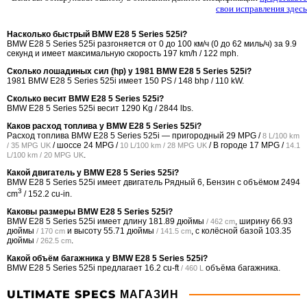
свои исправления здесь
Насколько быстрый BMW E28 5 Series 525i?
BMW E28 5 Series 525i разгоняется от 0 до 100 км/ч (0 до 62 миль/ч) за 9.9
секунд и имеет максимальную скорость 197 km/h / 122 mph.
Сколько лошадиных сил (hp) у 1981 BMW E28 5 Series 525i?
1981 BMW E28 5 Series 525i имеет 150 PS / 148 bhp / 110 kW.
Сколько весит BMW E28 5 Series 525i?
BMW E28 5 Series 525i весит 1290 Kg / 2844 lbs.
Каков расход топлива у BMW E28 5 Series 525i?
Расход топлива BMW E28 5 Series 525i — пригородный
29 MPG /
8 L/100 km
/ шоссе
24 MPG /
/ В городе
17 MPG /
/ 35 MPG UK
10 L/100 km / 28 MPG UK
14.1
.
L/100 km / 20 MPG UK
Какой двигатель у BMW E28 5 Series 525i?
BMW E28 5 Series 525i имеет двигатель Рядный 6, Бензин с объёмом 2494
3
cm
/ 152.2 cu-in.
Каковы размеры BMW E28 5 Series 525i?
BMW E28 5 Series 525i имеет длину
181.89 дюймы
, ширину
66.93
/ 462 cm
дюймы
и высоту
55.71 дюймы
, с колёсной базой
103.35
/ 170 cm
/ 141.5 cm
дюймы
.
/ 262.5 cm
Какой объём багажника у BMW E28 5 Series 525i?
BMW E28 5 Series 525i предлагает
16.2 cu-ft
объёма багажника.
/ 460 L
ULTIMATE SPECS МАГАЗИН