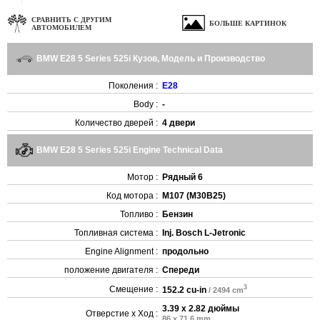
СРАВНИТЬ С ДРУГИМ
БОЛЬШЕ КАРТИНОК
АВТОМОБИЛЕМ
BMW E28 5 Series 525i Кузов, Модель и Производство
Поколения :
E28
Body :
-
Количество дверей :
4 двери
BMW E28 5 Series 525i Engine Technical Data
Мотор :
Рядный 6
Код мотора :
M107 (M30B25)
Топливо :
Бензин
Топливная система :
Inj. Bosch L-Jetronic
Engine Alignment :
продольно
положение двигателя :
Спереди
3
Смещение :
152.2 cu-in
/ 2494 cm
3.39 x 2.82 дюймы
Отверстие x Ход :
86 x 71.6 mm