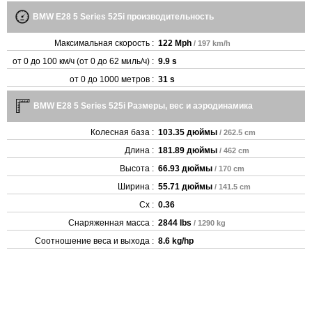
BMW E28 5 Series 525i производительность
Максимальная скорость :
122 Mph
/ 197 km/h
от 0 до 100 км/ч (от 0 до 62 миль/ч) :
9.9 s
от 0 до 1000 метров :
31 s
BMW E28 5 Series 525i Размеры, вес и аэродинамика
Колесная база :
103.35 дюймы
/ 262.5 cm
Длина :
181.89 дюймы
/ 462 cm
Высота :
66.93 дюймы
/ 170 cm
Ширина :
55.71 дюймы
/ 141.5 cm
Cx :
0.36
Снаряженная масса :
2844 lbs
/ 1290 kg
Соотношение веса и выхода :
8.6 kg/hp