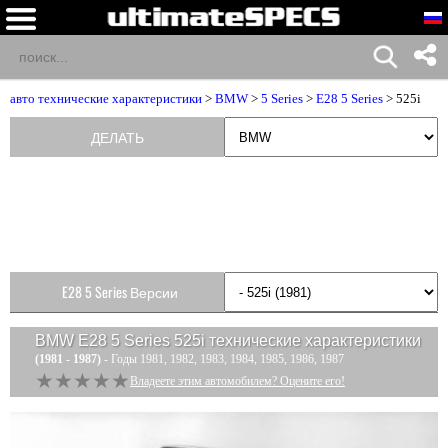
авто технические характеристики
>
BMW
>
5 Series
>
E28 5 Series
> 525i
ДЕЛАТЬ
E28 5 Series Версии
BMW E28 5 Series 525i
технические характеристики
(1981 - 1987)
- Годы 1981, 1982, 1983, 1984, 1985, 1986, 1987
★★★★★
★★★★★
Владеете этим автомобилем? Оцените его!