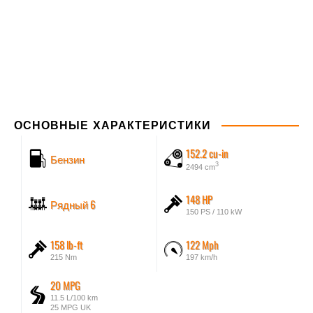
ОСНОВНЫЕ ХАРАКТЕРИСТИКИ
152.2 cu-in
Бензин
3
2494 cm
148 HP
Рядный 6
150 PS / 110 kW
158 lb-ft
122 Mph
215 Nm
197 km/h
20 MPG
11.5 L/100 km
25 MPG UK