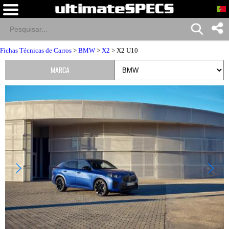
Fichas Técnicas de Carros
>
BMW
>
X2
> X2 U10
MARCA