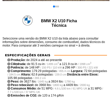
BMW X2 U10 Ficha
Técnica
Seleccione uma versão do BMW X2 U10 da lista abaixo para consultar
informações sobre dimensões, consumo de combustível, dados técnicos do
motor. Para comparar até 3 versões carregue no sinal + à direita.
ESPECIFICAÇÕES GERAIS
Produção:
de 2024 a até ao presente
3
3
Cilindrada:
de
91.5 cu-in
a
121.9 cu-in
/ 1499 cm
/ 1998 cm
Potência:
de
148 HP
a
296 HP
/ 150 PS / 110 kW
/ 300 PS / 221 kW
Comprimento:
179.29 polegadas
Largura:
72.64 polegadas
/ 455.4 cm
Altura:
62.6 polegadas
Distância entre Eixos:
/ 184.5 cm
/ 159.0 cm
105.98 polegadas
/ 269.2 cm
Peso:
de
3627 lbs
a
3924 lbs
/ 1645 kg
/ 1780 kg
Peso rebocável:
de
3968 lbs
a
4409 lbs
/ 1800 kg
/ 2000 kg
Consumos Médio:
de
51 MPG
a
31 MPG
/ 4.6 L/100 km / 61 MPG UK
/
7.7 L/100 km / 37 MPG UK
Emissões de CO2:
de 120 a 174 g/Km