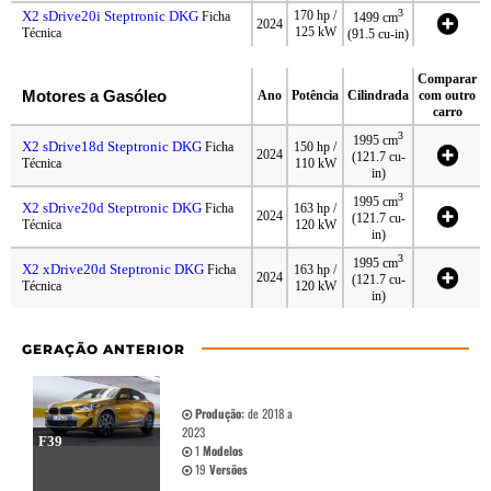
3
X2 sDrive20i Steptronic DKG
170 hp /
Ficha
1499 cm
2024
125 kW
Técnica
(91.5 cu-in)
Comparar
Motores a Gasóleo
Ano
Potência
Cilindrada
com outro
carro
3
1995 cm
X2 sDrive18d Steptronic DKG
Ficha
150 hp /
2024
(121.7 cu-
Técnica
110 kW
in)
3
1995 cm
X2 sDrive20d Steptronic DKG
Ficha
163 hp /
2024
(121.7 cu-
Técnica
120 kW
in)
3
1995 cm
X2 xDrive20d Steptronic DKG
Ficha
163 hp /
2024
(121.7 cu-
Técnica
120 kW
in)
GERAÇÃO ANTERIOR
Produção:
de 2018 a
2023
F39
1
Modelos
19
Versões