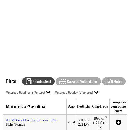
Filtrar:
Combustível
Caixa de Velocidades
Motor
Motores a Gasolina (2 Versões)
Motores a Gasóleo (3 Versões)
Comparar
Motores a Gasolina
Ano
Potência
Cilindrada
com outro
carro
3
1998 cm
X2 M35i xDrive Steptronic DKG
300 hp /
2024
(121.9 cu-
Ficha Técnica
221 kW
in)