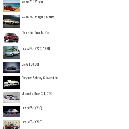
Volvo 740 Wagon
Volvo 740 Wagon Facelift
Chevrolet Trax 1st Gen
Lexus ES (XV20) 1999
BMW F80 LCI
Chrysler Sebring Convertible
Mercedes Benz CLK GTR
Lexus ES (XV10)
Lexus ES (XV20)