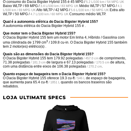
O consumo do Dacia Bigster Hybrid 155 é
45 MPG /
5.2 L/100 km / 54 MPG UK
Baixo WLTP /
69 MPG /
Médio WLTP /
57 MPG /
3.4 L/100 km / 83 MPG UK
4.1
Alto WLTP /
42 MPG /
Extra alto
L/100 km / 69 MPG UK
5.6 L/100 km / 50 MPG UK
WLTP /
50 MPG /
Consumo médio WLTP.
4.7 L/100 km / 60 MPG UK
Qual é a autonomia elétrica do Dacia Bigster Hybrid 155?
A autonomia elétrica do Dacia Bigster Hybrid 155 é .
Que motor tem o Dacia Bigster Hybrid 155?
O Dacia Bigster Hybrid 155 tem um motor Em linha 4, Híbrido / Gasolina com
3
uma cilindrada de 1799 cm
/ 109.8 cu-in. O Dacia Bigster Hybrid 155 também
tem 2 motor(es) elétrico(s) .
Quais são as dimensões do Dacia Bigster Hybrid 155?
O Dacia Bigster Hybrid 155 tem
179.92 polegadas
de comprimento,
/ 457.0 cm
71.38 polegadas
de largura e
67.13 polegadas
de altura,
/ 181.3 cm
/ 170.5 cm
com uma distância entre eixos de
106.38 polegadas
.
/ 270.2 cm
Quanto espaço de bagageira tem o Dacia Bigster Hybrid 155?
O Dacia Bigster Hybrid 155 oferece
19.3 cu-ft
de espaço de bagageira,
/ 546 L
que aumenta para
65.4 cu-ft
quando os bancos traseiros são
/ 1851 L
rebatidos.
LOJA ULTIMATE SPECS