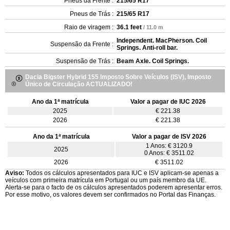
Pneus da Frente :
215/65 R17
Pneus de Trás :
215/65 R17
Raio de viragem :
36.1 feet
/ 11.0 m
Independent. MacPherson. Coil
Suspensão da Frente :
Springs. Anti-roll bar.
Suspensão de Trás :
Beam Axle. Coil Springs.
Dacia Bigster Hybrid 155 Imposto Sobre Veículos (ISV), Imposto
Único de Circulação ACTUALIZADO!
Ano da 1ª matrícula
Valor a pagar de IUC 2026
2025
€ 221.38
2026
€ 221.38
Ano da 1ª matrícula
Valor a pagar de ISV 2026
1 Anos: € 3120.9
2025
0 Anos: € 3511.02
2026
€ 3511.02
Aviso:
Todos os cálculos apresentados para IUC e ISV aplicam-se apenas a
veículos com primeira matrícula em Portugal ou um país membro da UE.
Alerta-se para o facto de os cálculos apresentados poderem apresentar erros.
Por esse motivo, os valores devem ser confirmados no Portal das Finanças.