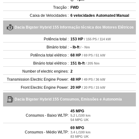
Tracção :
FWD
Caixa de Velocidades :
6 velocidades Automated Manual
Dacia Bigster Hybrid 155 Informação técnica dos Motores Elétricos
Potência total :
153 HP
/ 155 PS / 114 kW
Binário total :
- lb-ft
/ - Nm
Potência total elétrico :
68 HP
/ 69 PS / 51 kW
Binário total elétrico :
151 lb-ft
/ 205 Nm
Number of electric engines:
2
Transmission Electric Engine Power:
48 HP
/ 49 PS / 36 kW
Front Electric Engine Power:
20 HP
/ 20 PS / 15 kW
Dacia Bigster Hybrid 155 Consumos, Emissões e Autonomia
45 MPG
Consumos - Baixo WLTP:
5.2 L/100 km
54 MPG UK
69 MPG
Consumos - Médio WLTP:
3.4 L/100 km
83 MPG UK