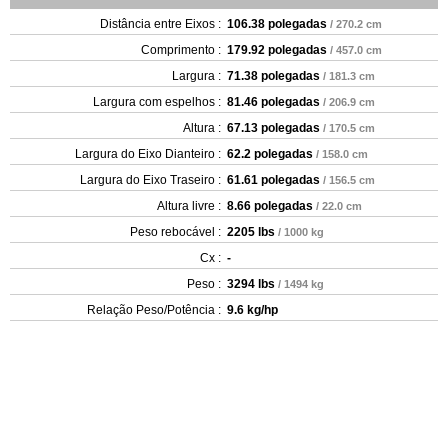
Distância entre Eixos :
106.38 polegadas
/ 270.2 cm
Comprimento :
179.92 polegadas
/ 457.0 cm
Largura :
71.38 polegadas
/ 181.3 cm
Largura com espelhos :
81.46 polegadas
/ 206.9 cm
Altura :
67.13 polegadas
/ 170.5 cm
Largura do Eixo Dianteiro :
62.2 polegadas
/ 158.0 cm
Largura do Eixo Traseiro :
61.61 polegadas
/ 156.5 cm
Altura livre :
8.66 polegadas
/ 22.0 cm
Peso rebocável :
2205 lbs
/ 1000 kg
Cx :
-
Peso :
3294 lbs
/ 1494 kg
Relação Peso/Potência :
9.6 kg/hp