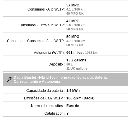
57 MPG
Consumos - Alto WLTP:
4.1 L/100 km
69 MPG UK
42 MPG
Consumos - Extra alto WLTP:
5.6 L/100 km
50 MPG UK
50 MPG
Consumos - Consumo médio WLTP:
4.7 L/100 km
60 MPG UK
Autonomia (WLTP):
661 miles
/ 1063 km
13.2 gallons
Depósito :
50 L
11 UK gallons
Dacia Bigster Hybrid 155 Informação técnica da Bateria,
Carregamento e Autonomia
Capacidade da bateria :
1.4 kWh
Emissões de CO2 WLTP :
106 g/km (Dacia)
Norma de emissões :
Euro 6e
Catalisador :
Y