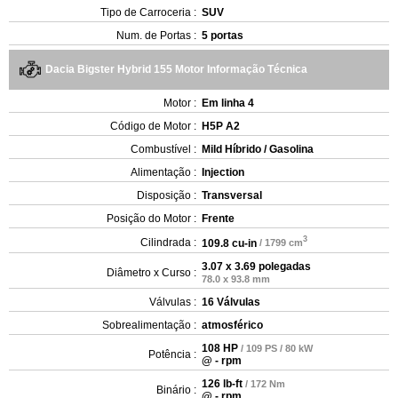
Tipo de Carroceria :
SUV
Num. de Portas :
5 portas
Dacia Bigster Hybrid 155 Motor Informação Técnica
Motor :
Em linha 4
Código de Motor :
H5P A2
Combustível :
Mild Híbrido / Gasolina
Alimentação :
Injection
Disposição :
Transversal
Posição do Motor :
Frente
3
Cilindrada :
109.8 cu-in
/ 1799 cm
3.07 x 3.69 polegadas
Diâmetro x Curso :
78.0 x 93.8 mm
Válvulas :
16 Válvulas
Sobrealimentação :
atmosférico
108 HP
/ 109 PS / 80 kW
Potência :
@ - rpm
126 lb-ft
/ 172 Nm
Binário :
@ - rpm