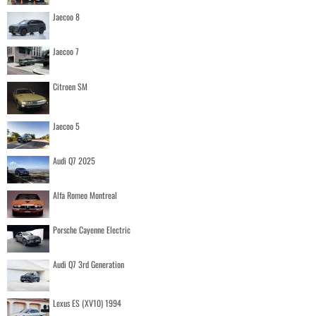
Jaecoo 8
Jaecoo 7
Citroen SM
Jaecoo 5
Audi Q7 2025
Alfa Romeo Montreal
Porsche Cayenne Electric
Audi Q7 3rd Generation
Lexus ES (XV10) 1994