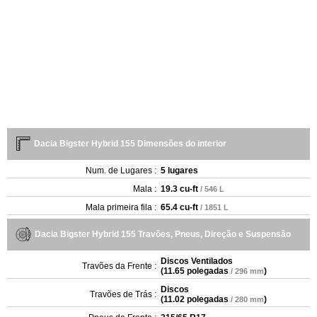
Dacia Bigster Hybrid 155 Dimensões do interior
Num. de Lugares :
5 lugares
Mala :
19.3 cu-ft
/ 546 L
Mala primeira fila :
65.4 cu-ft
/ 1851 L
Dacia Bigster Hybrid 155 Travões, Pneus, Direção e Suspensão
Discos Ventilados
Travões da Frente :
(
11.65 polegadas
)
/ 296 mm
Discos
Travões de Trás :
(
11.02 polegadas
)
/ 280 mm