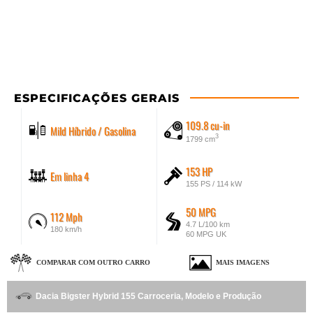
ESPECIFICAÇÕES GERAIS
109.8 cu-in
Mild Híbrido / Gasolina
3
1799 cm
153 HP
Em linha 4
155 PS / 114 kW
50 MPG
112 Mph
4.7 L/100 km
180 km/h
60 MPG UK
COMPARAR COM OUTRO CARRO
MAIS IMAGENS
Dacia Bigster Hybrid 155 Carroceria, Modelo e Produção