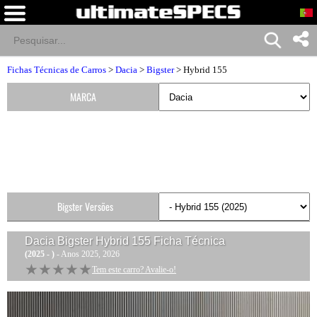
Fichas Técnicas de Carros
>
Dacia
>
Bigster
> Hybrid 155
MARCA
Bigster Versões
Dacia Bigster Hybrid 155
Ficha Técnica
(2025 - )
- Anos 2025, 2026
★★★★★
★★★★★
Tem este carro? Avalie-o!