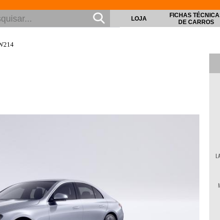
FICHAS TÉCNICA
LOJA
DE CARROS
 W214
L