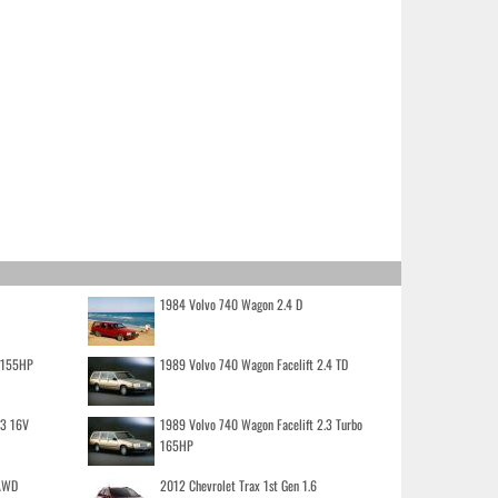
1984 Volvo 740 Wagon 2.4 D
o 155HP
1989 Volvo 740 Wagon Facelift 2.4 TD
.3 16V
1989 Volvo 740 Wagon Facelift 2.3 Turbo
165HP
 AWD
2012 Chevrolet Trax 1st Gen 1.6