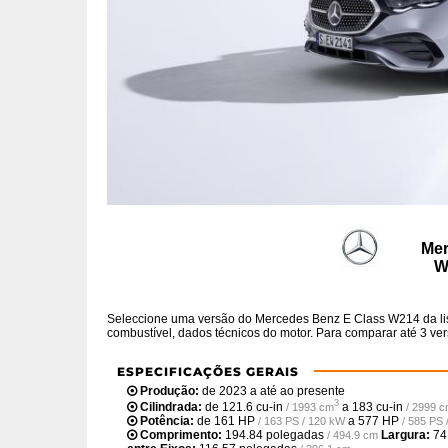
Mer
W
Seleccione uma versão do Mercedes Benz E Class W214 da lis
combustível, dados técnicos do motor. Para comparar até 3 vers
ESPECIFICAÇÕES GERAIS
Produção:
de 2023 a até ao presente
3
Cilindrada:
de
121.6 cu-in
a
183 cu-in
/ 1993 cm
/ 2999 
Potência:
de
161 HP
a
577 HP
/ 163 PS / 120 kW
/ 585 PS
Comprimento:
194.84 polegadas
Largura:
74
/ 494.9 cm