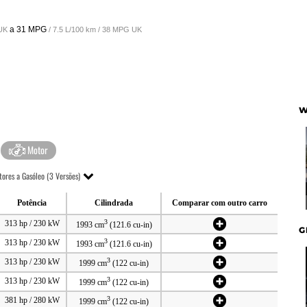
a
31 MPG
 UK
/ 7.5 L/100 km / 38 MPG UK
W
Motor
ores a Gasóleo (3 Versões)
Potência
Cilindrada
Comparar com outro carro
3
313 hp / 230 kW
1993 cm
(121.6 cu-in)
G
3
313 hp / 230 kW
1993 cm
(121.6 cu-in)
3
313 hp / 230 kW
1999 cm
(122 cu-in)
3
313 hp / 230 kW
1999 cm
(122 cu-in)
3
381 hp / 280 kW
1999 cm
(122 cu-in)