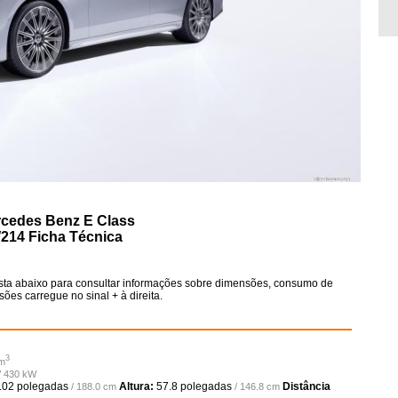
cedes Benz E Class
214 Ficha Técnica
ta abaixo para consultar informações sobre dimensões, consumo de
ões carregue no sinal + à direita.
3
cm
 / 430 kW
.02 polegadas
Altura:
57.8 polegadas
Distância
/ 188.0 cm
/ 146.8 cm