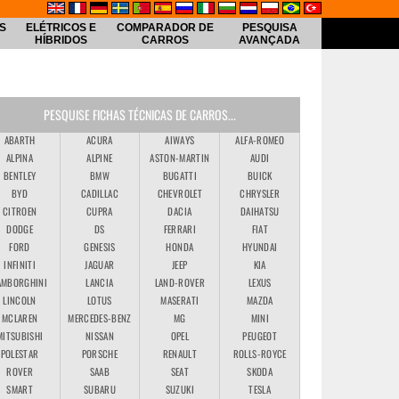
S
ELÉTRICOS E
COMPARADOR DE
PESQUISA
HÍBRIDOS
CARROS
AVANÇADA
PESQUISE FICHAS TÉCNICAS DE CARROS...
ABARTH
ACURA
AIWAYS
ALFA-ROMEO
ALPINA
ALPINE
ASTON-MARTIN
AUDI
BENTLEY
BMW
BUGATTI
BUICK
BYD
CADILLAC
CHEVROLET
CHRYSLER
CITROEN
CUPRA
DACIA
DAIHATSU
DODGE
DS
FERRARI
FIAT
FORD
GENESIS
HONDA
HYUNDAI
INFINITI
JAGUAR
JEEP
KIA
AMBORGHINI
LANCIA
LAND-ROVER
LEXUS
LINCOLN
LOTUS
MASERATI
MAZDA
MCLAREN
MERCEDES-BENZ
MG
MINI
MITSUBISHI
NISSAN
OPEL
PEUGEOT
POLESTAR
PORSCHE
RENAULT
ROLLS-ROYCE
ROVER
SAAB
SEAT
SKODA
SMART
SUBARU
SUZUKI
TESLA