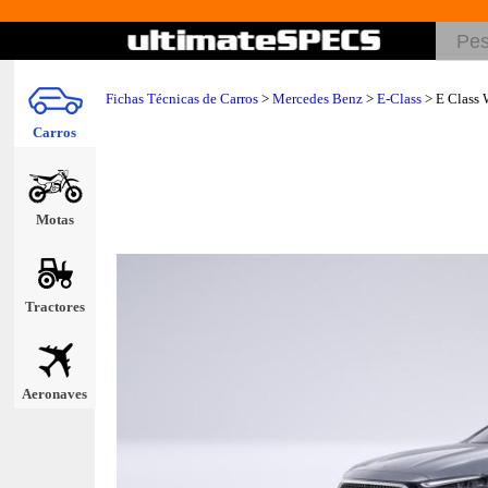
Fichas Técnicas de Carros
>
Mercedes Benz
>
E-Class
> E Class
Carros
Motas
Tractores
Aeronaves