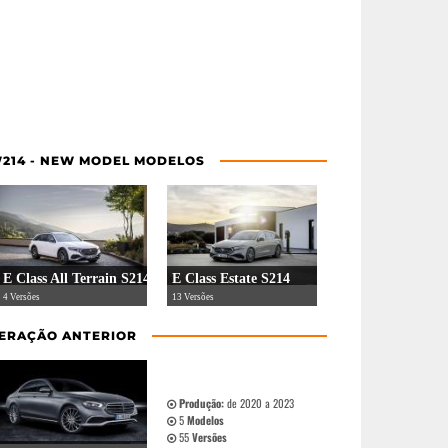
214 - NEW MODEL MODELOS
E Class All Terrain S214
E Class Estate S214
4 Versões
13 Versões
ERAÇÃO ANTERIOR
Produção:
de 2020 a 2023
5
Modelos
55
Versões