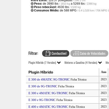
entre Eixos:
116.57 polegadas
/ 296.1 cm
Peso:
de
3990 lbs
a
5269 lbs
/ 1810 kg
/ 2390 kg
Peso rebocável:
4630 lbs
/ 2100 kg
Consumos Médio:
de
588 MPG
/ 0.4 L/100 km / 706 MPG
Filtrar:
Combustível
Caixa de Velocidades
Plugin Híbrido (7 Versões)
Motores a Gasolina (4 Versões)
Mot
Plugin Híbrido
Ano
E 300 de 4MATIC 9G-TRONIC
2023
Ficha Técnica
E 300 de 9G-TRONIC
2023
Ficha Técnica
E 300 e 4MATIC 9G-TRONIC
2023
Ficha Técnica
E 300 e 9G-TRONIC
2023
Ficha Técnica
E 400 e 4MATIC 9G-TRONIC
2023
Ficha Técnica