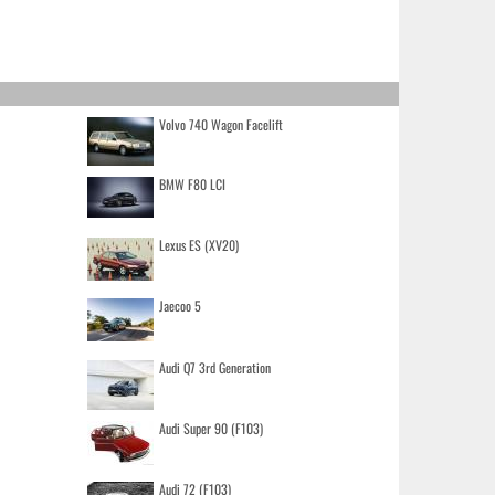
Volvo 740 Wagon Facelift
BMW F80 LCI
Lexus ES (XV20)
Jaecoo 5
Audi Q7 3rd Generation
Audi Super 90 (F103)
Audi 72 (F103)