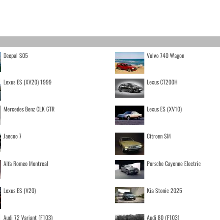
Deepal S05
Volvo 740 Wagon
Lexus ES (XV20) 1999
Lexus CT200H
Mercedes Benz CLK GTR
Lexus ES (XV10)
Jaecoo 7
Citroen SM
Alfa Romeo Montreal
Porsche Cayenne Electric
Lexus ES (V20)
Kia Stonic 2025
Audi 72 Variant (F103)
Audi 80 (F103)