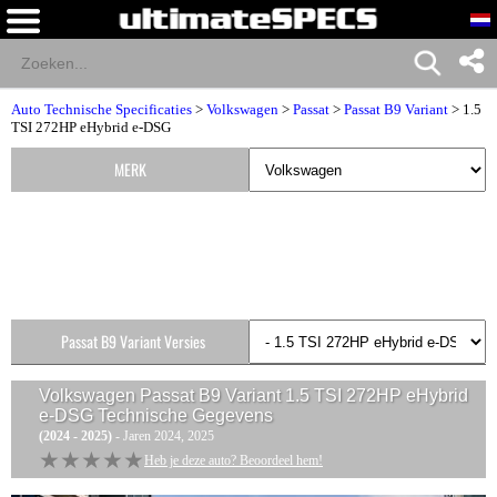
Auto Technische Specificaties
>
Volkswagen
>
Passat
>
Passat B9 Variant
> 1.5
TSI 272HP eHybrid e-DSG
MERK
Passat B9 Variant Versies
Volkswagen Passat B9 Variant 1.5 TSI 272HP eHybrid
e-DSG
Technische Gegevens
(2024 - 2025)
- Jaren 2024, 2025
★★★★★
★★★★★
Heb je deze auto? Beoordeel hem!