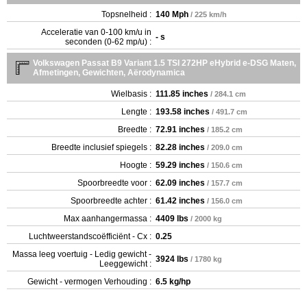
Topsnelheid :
140 Mph
/ 225 km/h
Acceleratie van 0-100 km/u in
- s
seconden (0-62 mp/u) :
Volkswagen Passat B9 Variant 1.5 TSI 272HP eHybrid e-DSG Maten,
Afmetingen, Gewichten, Aërodynamica
Wielbasis :
111.85 inches
/ 284.1 cm
Lengte :
193.58 inches
/ 491.7 cm
Breedte :
72.91 inches
/ 185.2 cm
Breedte inclusief spiegels :
82.28 inches
/ 209.0 cm
Hoogte :
59.29 inches
/ 150.6 cm
Spoorbreedte voor :
62.09 inches
/ 157.7 cm
Spoorbreedte achter :
61.42 inches
/ 156.0 cm
Max aanhangermassa :
4409 lbs
/ 2000 kg
Luchtweerstandscoëfficiënt - Cx :
0.25
Massa leeg voertuig - Ledig gewicht -
3924 lbs
/ 1780 kg
Leeggewicht :
Gewicht - vermogen Verhouding :
6.5 kg/hp