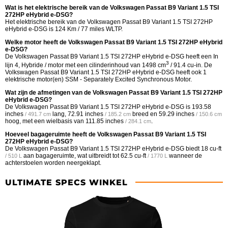
Wat is het elektrische bereik van de Volkswagen Passat B9 Variant 1.5 TSI
272HP eHybrid e-DSG?
Het elektrische bereik van de Volkswagen Passat B9 Variant 1.5 TSI 272HP
eHybrid e-DSG is 124 Km / 77 miles WLTP.
Welke motor heeft de Volkswagen Passat B9 Variant 1.5 TSI 272HP eHybrid
e-DSG?
De Volkswagen Passat B9 Variant 1.5 TSI 272HP eHybrid e-DSG heeft een In
3
lijn 4, Hybride / motor met een cilinderinhoud van 1498 cm
/ 91.4 cu-in. De
Volkswagen Passat B9 Variant 1.5 TSI 272HP eHybrid e-DSG heeft ook 1
elektrische motor(en) SSM - Separately Excited Synchronous Motor.
Wat zijn de afmetingen van de Volkswagen Passat B9 Variant 1.5 TSI 272HP
eHybrid e-DSG?
De Volkswagen Passat B9 Variant 1.5 TSI 272HP eHybrid e-DSG is
193.58
inches
lang,
72.91 inches
breed en
59.29 inches
/ 491.7 cm
/ 185.2 cm
/ 150.6 cm
hoog, met een wielbasis van
111.85 inches
.
/ 284.1 cm
Hoeveel bagageruimte heeft de Volkswagen Passat B9 Variant 1.5 TSI
272HP eHybrid e-DSG?
De Volkswagen Passat B9 Variant 1.5 TSI 272HP eHybrid e-DSG biedt
18 cu-ft
aan bagageruimte, wat uitbreidt tot
62.5 cu-ft
wanneer de
/ 510 L
/ 1770 L
achterstoelen worden neergeklapt.
ULTIMATE SPECS WINKEL