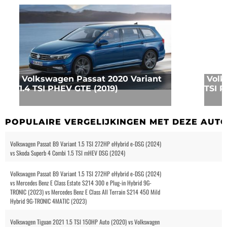
Volkswagen Passat 2020 Variant
Volk
1.4 TSI PHEV GTE (2019)
TSI P
POPULAIRE VERGELIJKINGEN MET DEZE AUT
Volkswagen Passat B9 Variant 1.5 TSI 272HP eHybrid e-DSG (2024)
vs Skoda Superb 4 Combi 1.5 TSI mHEV DSG (2024)
Volkswagen Passat B9 Variant 1.5 TSI 272HP eHybrid e-DSG (2024)
vs Mercedes Benz E Class Estate S214 300 e Plug-in Hybrid 9G-
TRONIC (2023) vs Mercedes Benz E Class All Terrain S214 450 Mild
Hybrid 9G-TRONIC 4MATIC (2023)
Volkswagen Tiguan 2021 1.5 TSI 150HP Auto (2020) vs Volkswagen