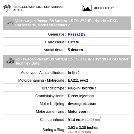
VERGELIJKEN MET EEN ANDERE
MEER FOTO'S
AUTO
Volkswagen Passat B9 Variant 1.5 TSI 272HP eHybrid e-DSG
Carrosserie, Model en Productie
Generatie :
Passat B9
Carrosserie :
Estate
Aantal deurs :
5 deuren
Volkswagen Passat B9 Variant 1.5 TSI 272HP eHybrid e-DSG Motor
Techniek Data
Motortype - Aantal cilinders :
In lijn 4
Motorbenaming - Motorcode :
EA211 evo2
Brandstoftype :
Plug-in Hybride /
Brandstofsysteem :
Direct Injection
Motor Uitlijning :
dwarsgeplaatste
Motor aandrijving :
Motor voorin
3
Cilinderinhoud :
91.4 cu-in
/ 1498 cm
2.93 x 3.38 inches
Boring x Slag :
74.5 x 85.9 mm