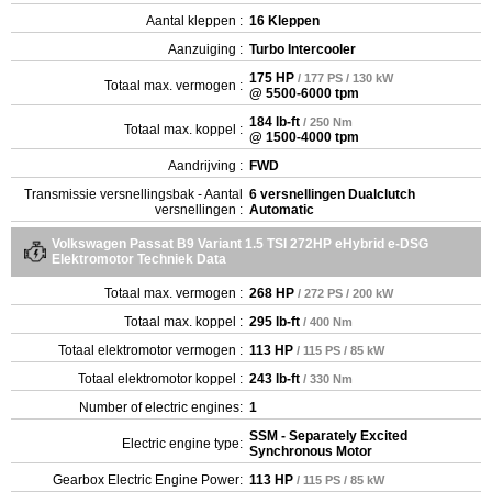
Aantal kleppen :
16 Kleppen
Aanzuiging :
Turbo Intercooler
175 HP
/ 177 PS / 130 kW
Totaal max. vermogen :
@ 5500-6000 tpm
184 lb-ft
/ 250 Nm
Totaal max. koppel :
@ 1500-4000 tpm
Aandrijving :
FWD
Transmissie versnellingsbak - Aantal
6 versnellingen Dualclutch
versnellingen :
Automatic
Volkswagen Passat B9 Variant 1.5 TSI 272HP eHybrid e-DSG
Elektromotor Techniek Data
Totaal max. vermogen :
268 HP
/ 272 PS / 200 kW
Totaal max. koppel :
295 lb-ft
/ 400 Nm
Totaal elektromotor vermogen :
113 HP
/ 115 PS / 85 kW
Totaal elektromotor koppel :
243 lb-ft
/ 330 Nm
Number of electric engines:
1
SSM - Separately Excited
Electric engine type:
Synchronous Motor
Gearbox Electric Engine Power:
113 HP
/ 115 PS / 85 kW