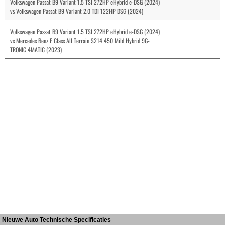
Volkswagen Passat B9 Variant 1.5 TSI 272HP eHybrid e-DSG (2024)
vs Volkswagen Passat B9 Variant 2.0 TDI 122HP DSG (2024)
Volkswagen Passat B9 Variant 1.5 TSI 272HP eHybrid e-DSG (2024)
vs Mercedes Benz E Class All Terrain S214 450 Mild Hybrid 9G-
TRONIC 4MATIC (2023)
Nieuwe Auto Technische Specificaties