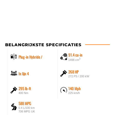
BELANGRIJKSTE SPECIFICATIES
91.4 cu-in
Plug-in Hybride /
3
1498 cm
268 HP
In lijn 4
272 PS / 200 kW
295 lb-ft
140 Mph
400 Nm
225 km/h
588 MPG
0.4 L/100 km
706 MPG UK