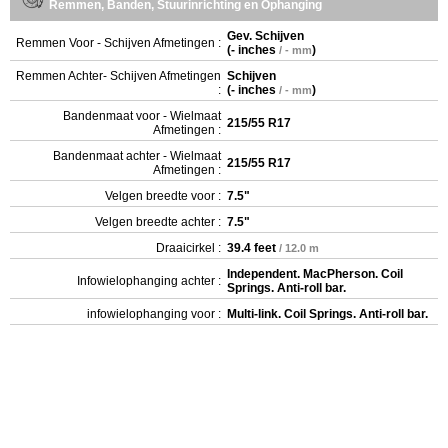
Remmen, Banden, Stuurinrichting en Ophanging
Gev. Schijven
Remmen Voor - Schijven Afmetingen :
(
- inches
)
/ - mm
Remmen Achter- Schijven Afmetingen
Schijven
:
(
- inches
)
/ - mm
Bandenmaat voor - Wielmaat
215/55 R17
Afmetingen :
Bandenmaat achter - Wielmaat
215/55 R17
Afmetingen :
Velgen breedte voor :
7.5"
Velgen breedte achter :
7.5"
Draaicirkel :
39.4 feet
/ 12.0 m
Independent. MacPherson. Coil
Infowielophanging achter :
Springs. Anti-roll bar.
infowielophanging voor :
Multi-link. Coil Springs. Anti-roll bar.