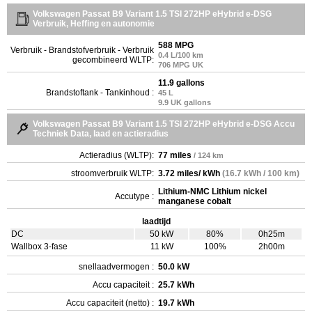
Volkswagen Passat B9 Variant 1.5 TSI 272HP eHybrid e-DSG
Verbruik, Heffing en autonomie
588 MPG
Verbruik - Brandstofverbruik - Verbruik
0.4 L/100 km
gecombineerd WLTP:
706 MPG UK
11.9 gallons
Brandstoftank - Tankinhoud :
45 L
9.9 UK gallons
Volkswagen Passat B9 Variant 1.5 TSI 272HP eHybrid e-DSG Accu
Techniek Data, laad en actieradius
Actieradius (WLTP):
77 miles
/ 124 km
stroomverbruik WLTP:
3.72 miles/ kWh
(16.7 kWh / 100 km)
Lithium-NMC Lithium nickel
Accutype :
manganese cobalt
laadtijd
DC
50 kW
80%
0h25m
Wallbox 3-fase
11 kW
100%
2h00m
snellaadvermogen :
50.0 kW
Accu capaciteit :
25.7 kWh
Accu capaciteit (netto) :
19.7 kWh