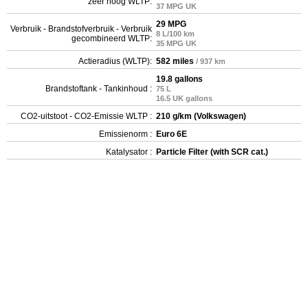
zeer hoog WLTP:
37 MPG UK
29 MPG
Verbruik - Brandstofverbruik - Verbruik
8 L/100 km
gecombineerd WLTP:
35 MPG UK
Actieradius (WLTP):
582 miles
/ 937 km
19.8 gallons
Brandstoftank - Tankinhoud :
75 L
16.5 UK gallons
CO2-uitstoot - CO2-Emissie WLTP :
210 g/km (Volkswagen)
Emissienorm :
Euro 6E
Katalysator :
Particle Filter (with SCR cat.)