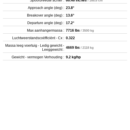
Spoorbreedte achter :
66.46 inches
/ 168.8 cm
Approach angle (deg) :
23.8°
Breakover angle (deg) :
13.6°
Departure angle (deg) :
17.2°
Max aanhangermassa :
7716 lbs
/ 3500 kg
Luchtweerstandscoëfficiënt - Cx :
0.322
Massa leeg voertuig - Ledig gewicht -
4669 lbs
/ 2118 kg
Leeggewicht :
Gewicht - vermogen Verhouding :
9.2 kg/hp