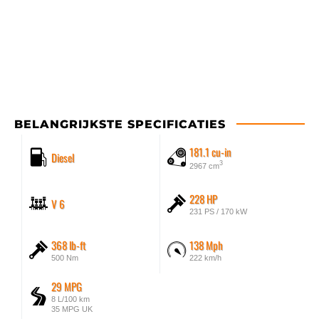
BELANGRIJKSTE SPECIFICATIES
181.1 cu-in
Diesel
3
2967 cm
228 HP
V 6
231 PS / 170 kW
368 lb-ft
138 Mph
500 Nm
222 km/h
29 MPG
8 L/100 km
35 MPG UK