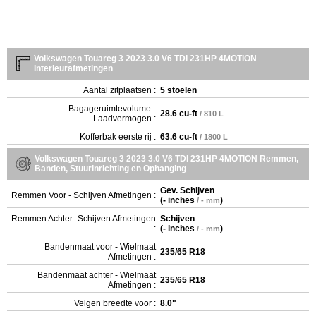
Volkswagen Touareg 3 2023 3.0 V6 TDI 231HP 4MOTION
Interieurafmetingen
Aantal zitplaatsen :
5 stoelen
Bagageruimtevolume -
28.6 cu-ft
/ 810 L
Laadvermogen :
Kofferbak eerste rij :
63.6 cu-ft
/ 1800 L
Volkswagen Touareg 3 2023 3.0 V6 TDI 231HP 4MOTION Remmen,
Banden, Stuurinrichting en Ophanging
Gev. Schijven
Remmen Voor - Schijven Afmetingen :
(
- inches
)
/ - mm
Remmen Achter- Schijven Afmetingen
Schijven
:
(
- inches
)
/ - mm
Bandenmaat voor - Wielmaat
235/65 R18
Afmetingen :
Bandenmaat achter - Wielmaat
235/65 R18
Afmetingen :
Velgen breedte voor :
8.0"