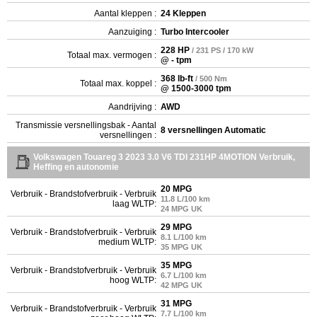
Aantal kleppen :
24 Kleppen
Aanzuiging :
Turbo Intercooler
228 HP
/ 231 PS / 170 kW
Totaal max. vermogen :
@ - tpm
368 lb-ft
/ 500 Nm
Totaal max. koppel :
@ 1500-3000 tpm
Aandrijving :
AWD
Transmissie versnellingsbak - Aantal
8 versnellingen Automatic
versnellingen :
Volkswagen Touareg 3 2023 3.0 V6 TDI 231HP 4MOTION Verbruik,
Heffing en autonomie
20 MPG
Verbruik - Brandstofverbruik - Verbruik
11.8 L/100 km
laag WLTP:
24 MPG UK
29 MPG
Verbruik - Brandstofverbruik - Verbruik
8.1 L/100 km
medium WLTP:
35 MPG UK
35 MPG
Verbruik - Brandstofverbruik - Verbruik
6.7 L/100 km
hoog WLTP:
42 MPG UK
31 MPG
Verbruik - Brandstofverbruik - Verbruik
7.7 L/100 km