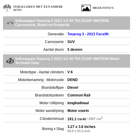
VERGELIJKEN MET EEN ANDERE
MEER FOTO'S
AUTO
Volkswagen Touareg 3 2023 3.0 V6 TDI 231HP 4MOTION
Carrosserie, Model en Productie
Generatie :
Touareg 3 - 2023 Facelift
Carrosserie :
SUV
Aantal deurs :
5 deuren
Volkswagen Touareg 3 2023 3.0 V6 TDI 231HP 4MOTION Motor
Techniek Data
Motortype - Aantal cilinders :
V 6
Motorbenaming - Motorcode :
DEND
Brandstoftype :
Diesel
Brandstofsysteem :
Common Rail
Motor Uitlijning :
longitudinaal
Motor aandrijving :
Motor voorin
3
Cilinderinhoud :
181.1 cu-in
/ 2967 cm
3.27 x 3.6 inches
Boring x Slag :
83.0 x 91.4 mm