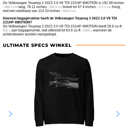
De Volkswagen Touareg 3 2023 3.0 V6 TDI 231HP 4MOTION is
192.99 inches
lang,
78.11 inches
breed en
67.4 inches
hoog,
/ 490.2 cm
/ 198.4 cm
/ 171.2 cm
met een wielbasis van
114.33 inches
.
/ 290.4 cm
Hoeveel bagageruimte heeft de Volkswagen Touareg 3 2023 3.0 V6 TDI
231HP 4MOTION?
De Volkswagen Touareg 3 2023 3.0 V6 TDI 231HP 4MOTION biedt
28.6 cu-ft
/
aan bagageruimte, wat uitbreidt tot
63.6 cu-ft
wanneer de
810 L
/ 1800 L
achterstoelen worden neergeklapt.
ULTIMATE SPECS WINKEL