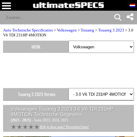
Auto Technische Specificaties
>
Volkswagen
>
Touareg
>
Touareg 3 2023
> 3.0
V6 TDI 231HP 4MOTION
MERK
Touareg 3 2023 Versies
Volkswagen Touareg 3 2023 3.0 V6 TDI 231HP
4MOTION
Technische Gegevens
(2023 - 2025)
- Jaren 2023, 2024, 2025
★★★★★
★★★★★
Heb je deze auto? Beoordeel hem!