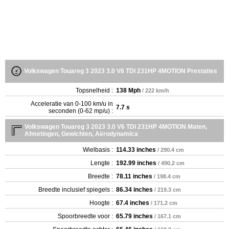
Volkswagen Touareg 3 2023 3.0 V6 TDI 231HP 4MOTION Prestaties
Topsnelheid :
138 Mph
/ 222 km/h
Acceleratie van 0-100 km/u in
7.7 s
seconden (0-62 mp/u) :
Volkswagen Touareg 3 2023 3.0 V6 TDI 231HP 4MOTION Maten,
Afmetingen, Gewichten, Aërodynamica
Wielbasis :
114.33 inches
/ 290.4 cm
Lengte :
192.99 inches
/ 490.2 cm
Breedte :
78.11 inches
/ 198.4 cm
Breedte inclusief spiegels :
86.34 inches
/ 219.3 cm
Hoogte :
67.4 inches
/ 171.2 cm
Spoorbreedte voor :
65.79 inches
/ 167.1 cm