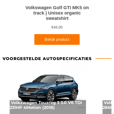
VOORGESTELDE AUTOSPECIFICATIES
Volkswagen Touareg 3 3.0 V6 TDI
Volk
231HP 4Motion (2018)
286H