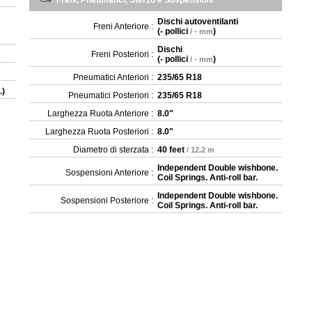
Freni, Pneumatici, Sterzo e Sospensioni
Dischi autoventilanti
Freni Anteriore :
(
- pollici
)
/ - mm
Dischi
Freni Posteriori :
(
- pollici
)
/ - mm
Pneumatici Anteriori :
235/65 R18
.)
Pneumatici Posteriori :
235/65 R18
Larghezza Ruota Anteriore :
8.0"
Larghezza Ruota Posteriori :
8.0"
Diametro di sterzata :
40 feet
/ 12.2 m
Independent Double wishbone.
Sospensioni Anteriore :
Coil Springs. Anti-roll bar.
Independent Double wishbone.
Sospensioni Posteriore :
Coil Springs. Anti-roll bar.