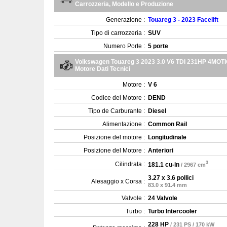
Carrozzeria, Modello e Produzione
Generazione :
Touareg 3 - 2023 Facelift
Tipo di carrozzeria :
SUV
Numero Porte :
5 porte
Volkswagen Touareg 3 2023 3.0 V6 TDI 231HP 4MOT
Motore Dati Tecnici
Motore :
V 6
Codice del Motore :
DEND
Tipo de Carburante :
Diesel
Alimentazione :
Common Rail
Posizione del motore :
Longitudinale
Posizione del Motore :
Anteriori
3
Cilindrata :
181.1 cu-in
/ 2967 cm
3.27 x 3.6 pollici
Alesaggio x Corsa :
83.0 x 91.4 mm
Valvole :
24 Valvole
Turbo :
Turbo Intercooler
228 HP
/ 231 PS / 170 kW