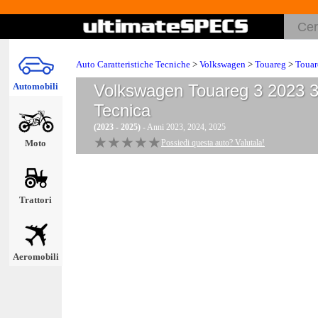
Auto Caratteristiche Tecniche
>
Volkswagen
>
Touareg
>
Touar
Automobili
Volkswagen Touareg 3 2023
Tecnica
(2023 - 2025)
- Anni 2023, 2024, 2025
★★★★★
★★★★★
Moto
Possiedi questa auto? Valutala!
Trattori
Aeromobili