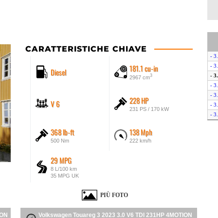
CARATTERISTICHE CHIAVE
- 3
181.1 cu-in
- 
Diesel
- 
3
2967 cm
- 
- 
228 HP
V 6
- 
231 PS / 170 kW
- 
- 3
368 lb-ft
138 Mph
- 
500 Nm
222 km/h
- 
29 MPG
8 L/100 km
35 MPG UK
PIÙ FOTO
ION
Volkswagen Touareg 3 2023 3.0 V6 TDI 231HP 4MOTION