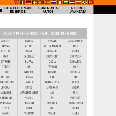
AUTO ELETTRICHE
CONFRONTA
RICERCA
HE
ED IBRIDE
AUTOS
AVANZATA
RICERCA PER LE SPECIFICHE AUTO. SCEGLI PER MARCA:
ABARTH
ACURA
AIWAYS
ALFA-ROMEO
ALPINA
ALPINE
ASTON-MARTIN
AUDI
BENTLEY
BMW
BUGATTI
BUICK
BYD
CADILLAC
CHEVROLET
CHRYSLER
CITROEN
CUPRA
DACIA
DAIHATSU
DODGE
DS
FERRARI
FIAT
FORD
GENESIS
HONDA
HYUNDAI
INFINITI
JAGUAR
JEEP
KIA
AMBORGHINI
LANCIA
LAND-ROVER
LEXUS
LINCOLN
LOTUS
MASERATI
MAZDA
MCLAREN
MERCEDES-BENZ
MG
MINI
MITSUBISHI
NISSAN
OPEL
PEUGEOT
POLESTAR
PORSCHE
RENAULT
ROLLS-ROYCE
ROVER
SAAB
SEAT
SKODA
SMART
SUBARU
SUZUKI
TESLA