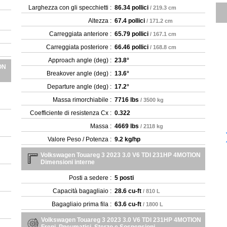
Larghezza con gli specchietti :
86.34 pollici
/ 219.3 cm
Altezza :
67.4 pollici
/ 171.2 cm
Carreggiata anteriore :
65.79 pollici
/ 167.1 cm
Carreggiata posteriore :
66.46 pollici
/ 168.8 cm
Approach angle (deg) :
23.8°
ON
Breakover angle (deg) :
13.6°
Departure angle (deg) :
17.2°
Massa rimorchiabile :
7716 lbs
/ 3500 kg
Coefficiente di resistenza Cx :
0.322
Massa :
4669 lbs
/ 2118 kg
Valore Peso / Potenza :
9.2 kg/hp
Volkswagen Touareg 3 2023 3.0 V6 TDI 231HP 4MOTION
Dimensioni interne
Posti a sedere :
5 posti
Capacità bagagliaio :
28.6 cu-ft
/ 810 L
Bagagliaio prima fila :
63.6 cu-ft
/ 1800 L
Volkswagen Touareg 3 2023 3.0 V6 TDI 231HP 4MOTION