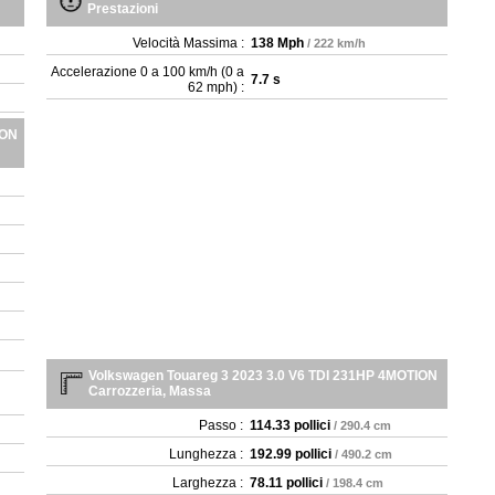
Prestazioni
Velocità Massima :
138 Mph
/ 222 km/h
Accelerazione 0 a 100 km/h (0 a
7.7 s
62 mph) :
ION
Volkswagen Touareg 3 2023 3.0 V6 TDI 231HP 4MOTION
Carrozzeria, Massa
Passo :
114.33 pollici
/ 290.4 cm
Lunghezza :
192.99 pollici
/ 490.2 cm
Larghezza :
78.11 pollici
/ 198.4 cm