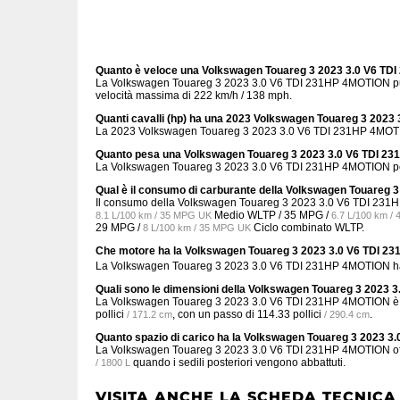
Quanto è veloce una Volkswagen Touareg 3 2023 3.0 V6 T
La Volkswagen Touareg 3 2023 3.0 V6 TDI 231HP 4MOTION può 
velocità massima di 222 km/h / 138 mph.
Quanti cavalli (hp) ha una 2023 Volkswagen Touareg 3 202
La 2023 Volkswagen Touareg 3 2023 3.0 V6 TDI 231HP 4MOTI
Quanto pesa una Volkswagen Touareg 3 2023 3.0 V6 TDI 2
La Volkswagen Touareg 3 2023 3.0 V6 TDI 231HP 4MOTION pe
Qual è il consumo di carburante della Volkswagen Touareg
Il consumo della Volkswagen Touareg 3 2023 3.0 V6 TDI 23
Medio WLTP /
35 MPG /
8.1 L/100 km / 35 MPG UK
6.7 L/100 km /
29 MPG /
Ciclo combinato WLTP.
8 L/100 km / 35 MPG UK
Che motore ha la Volkswagen Touareg 3 2023 3.0 V6 TDI 
La Volkswagen Touareg 3 2023 3.0 V6 TDI 231HP 4MOTION ha u
Quali sono le dimensioni della Volkswagen Touareg 3 2023
La Volkswagen Touareg 3 2023 3.0 V6 TDI 231HP 4MOTION è
pollici
, con un passo di
114.33 pollici
.
/ 171.2 cm
/ 290.4 cm
Quanto spazio di carico ha la Volkswagen Touareg 3 2023 
La Volkswagen Touareg 3 2023 3.0 V6 TDI 231HP 4MOTION o
quando i sedili posteriori vengono abbattuti.
/ 1800 L
VISITA ANCHE LA SCHEDA TECNICA