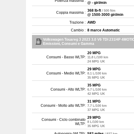
Potenza massima :
@ - giri/min
368 lb-ft
/ 500 Nm
Coppia massima :
@ 1500-3000 giri/min
Trazione :
AWD
Cambio :
8 marce Automatic
Volkswagen Touareg 3 2023 3.0 V6 TDI 231HP 4MOTI
Emissioni, Consumi e Gamma
20 MPG
Consumi - Basso WLTP:
11.8 L/100 km
24 MPG UK
29 MPG
Consumi - Medio WLTP:
8.1 L/100 km
35 MPG UK
35 MPG
Consumi - Alto WLTP:
6.7 L/100 km
42 MPG UK
31 MPG
Consumi - Molto alto WLTP:
7.7 L/100 km
37 MPG UK
29 MPG
Consumi - Ciclo combinato
8 L/100 km
WLTP:
35 MPG UK
Autonomia (WLTP):
582 miles
/ 937 km