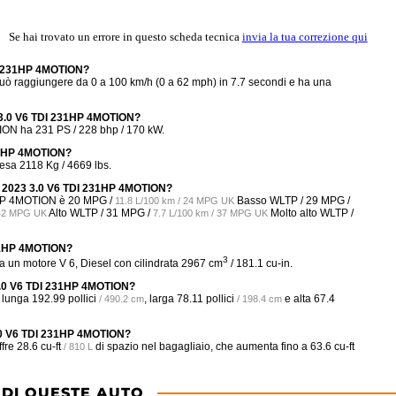
Se hai trovato un errore in questo scheda tecnica
invia la tua correzione qui
DI 231HP 4MOTION?
raggiungere da 0 a 100 km/h (0 a 62 mph) in 7.7 secondi e ha una
3 3.0 V6 TDI 231HP 4MOTION?
ON ha 231 PS / 228 bhp / 170 kW.
31HP 4MOTION?
sa 2118 Kg / 4669 lbs.
 3 2023 3.0 V6 TDI 231HP 4MOTION?
1HP 4MOTION è
20 MPG /
Basso WLTP /
29 MPG /
11.8 L/100 km / 24 MPG UK
Alto WLTP /
31 MPG /
Molto alto WLTP /
 42 MPG UK
7.7 L/100 km / 37 MPG UK
231HP 4MOTION?
3
n motore V 6, Diesel con cilindrata 2967 cm
/ 181.1 cu-in.
 3.0 V6 TDI 231HP 4MOTION?
 lunga
192.99 pollici
, larga
78.11 pollici
e alta
67.4
/ 490.2 cm
/ 198.4 cm
3.0 V6 TDI 231HP 4MOTION?
ffre
28.6 cu-ft
di spazio nel bagagliaio, che aumenta fino a
63.6 cu-ft
/ 810 L
 DI QUESTE AUTO