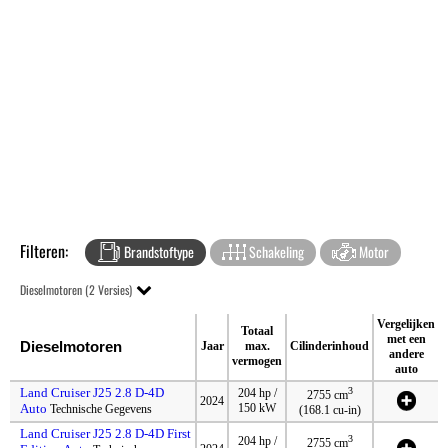
Filteren:
Brandstoftype
Schakeling
Motor
Dieselmotoren (2 Versies)
Vergelijken
Totaal
met een
Dieselmotoren
Jaar
max.
Cilinderinhoud
andere
vermogen
auto
Land Cruiser J25 2.8 D-4D
3
204 hp /
2755 cm
2024
Auto
150 kW
Technische Gegevens
(168.1 cu-in)
Land Cruiser J25 2.8 D-4D First
3
204 hp /
2755 cm