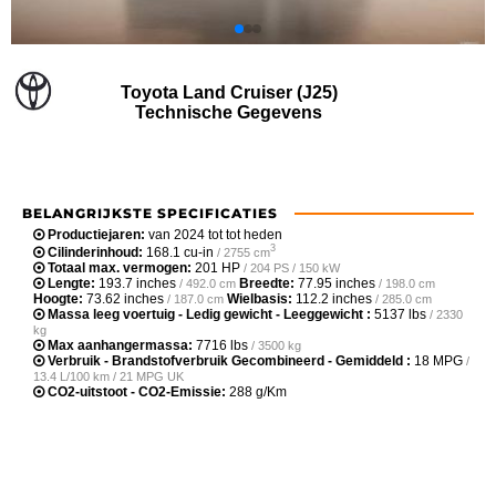
Toyota Land Cruiser (J25)
Technische Gegevens
BELANGRIJKSTE SPECIFICATIES
Productiejaren:
van 2024 tot tot heden
3
Cilinderinhoud:
168.1 cu-in
/ 2755 cm
Totaal max. vermogen:
201 HP
/ 204 PS / 150 kW
Lengte:
193.7 inches
Breedte:
77.95 inches
/ 492.0 cm
/ 198.0 cm
Hoogte:
73.62 inches
Wielbasis:
112.2 inches
/ 187.0 cm
/ 285.0 cm
Massa leeg voertuig - Ledig gewicht - Leeggewicht :
5137 lbs
/ 2330
kg
Max aanhangermassa:
7716 lbs
/ 3500 kg
Verbruik - Brandstofverbruik Gecombineerd - Gemiddeld :
18 MPG
/
13.4 L/100 km / 21 MPG UK
CO2-uitstoot - CO2-Emissie:
288 g/Km