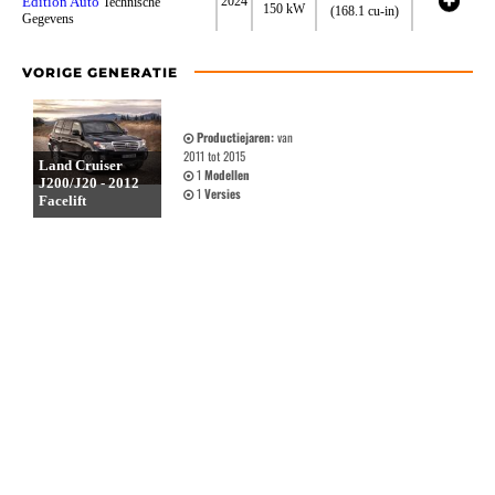
Edition Auto
2024
Technische
150 kW
(168.1 cu-in)
Gegevens
VORIGE GENERATIE
Productiejaren:
van
2011 tot 2015
Land Cruiser
1
Modellen
J200/J20 - 2012
1
Versies
Facelift