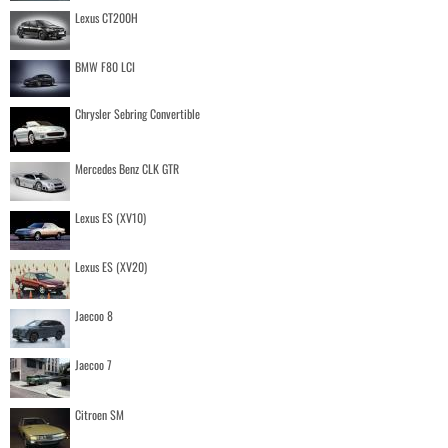
Lexus CT200H
BMW F80 LCI
Chrysler Sebring Convertible
Mercedes Benz CLK GTR
Lexus ES (XV10)
Lexus ES (XV20)
Jaecoo 8
Jaecoo 7
Citroen SM