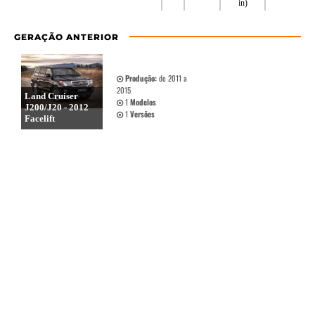
in)
GERAÇÃO ANTERIOR
Produção:
de 2011 a
2015
Land Cruiser
1
Modelos
J200/J20 - 2012
1
Versões
Facelift