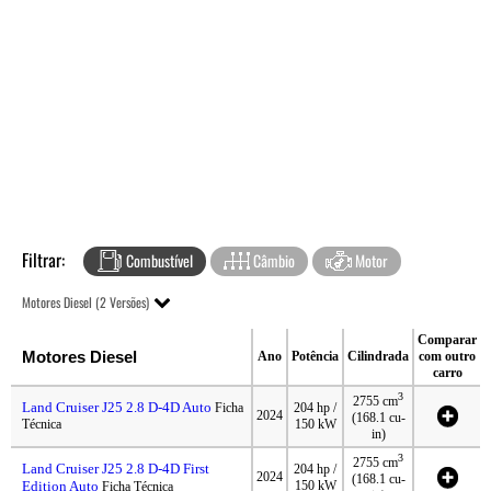
Filtrar:
Combustível
Câmbio
Motor
Motores Diesel (2 Versões)
Comparar
Motores Diesel
Ano
Potência
Cilindrada
com outro
carro
3
2755 cm
Land Cruiser J25 2.8 D-4D Auto
Ficha
204 hp /
2024
(168.1 cu-
Técnica
150 kW
in)
3
2755 cm
Land Cruiser J25 2.8 D-4D First
204 hp /
2024
(168.1 cu-
Edition Auto
150 kW
Ficha Técnica