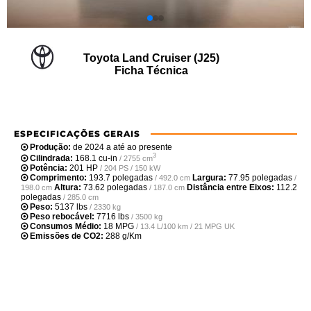
Toyota Land Cruiser (J25)
Ficha Técnica
ESPECIFICAÇÕES GERAIS
Produção:
de 2024 a até ao presente
3
Cilindrada:
168.1 cu-in
/ 2755 cm
Potência:
201 HP
/ 204 PS / 150 kW
Comprimento:
193.7 polegadas
Largura:
77.95 polegadas
/ 492.0 cm
/
Altura:
73.62 polegadas
Distância entre Eixos:
112.2
198.0 cm
/ 187.0 cm
polegadas
/ 285.0 cm
Peso:
5137 lbs
/ 2330 kg
Peso rebocável:
7716 lbs
/ 3500 kg
Consumos Médio:
18 MPG
/ 13.4 L/100 km / 21 MPG UK
Emissões de CO2:
288 g/Km