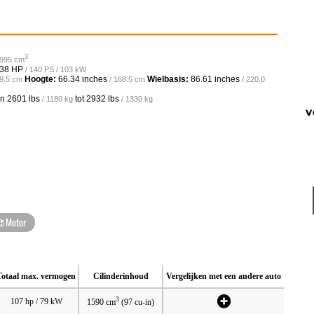
3
1995 cm
38 HP
/ 140 PS / 103 kW
Hoogte:
66.34 inches
Wielbasis:
86.61 inches
69.5 cm
/ 168.5 cm
/ 220.0
an
2601 lbs
tot
2932 lbs
/ 1180 kg
/ 1330 kg
V
Motor
Totaal max. vermogen
Cilinderinhoud
Vergelijken met een andere auto
3
107 hp / 79 kW
1590 cm
(97 cu-in)