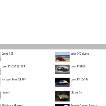
Deepal S05
Volvo 740 Wagon
Lexus ES (XV20) 1999
Lexus CT200H
Mercedes Benz CLK GTR
Lexus ES (XV10)
Jaecoo 7
Citroen SM
Alfa Romeo Montreal
Porsche Cayenne Electric