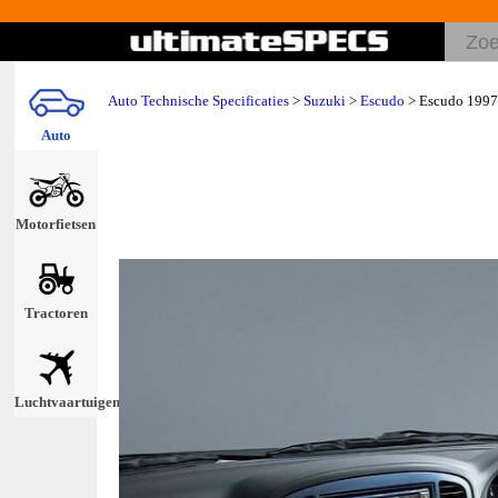
Auto Technische Specificaties
>
Suzuki
>
Escudo
> Escudo 1997
Auto
Motorfietsen
Tractoren
Luchtvaartuigen