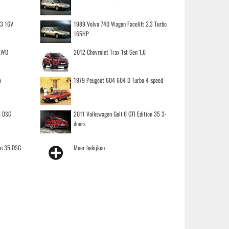
.3 16V
1989 Volvo 740 Wagon Facelift 2.3 Turbo
165HP
 AWD
2012 Chevrolet Trax 1st Gen 1.6
o
1979 Peugeot 604 604 D Turbo 4-speed
I DSG
2011 Volkswagen Golf 6 GTI Edition 35 3-
doors
on 35 DSG
Meer bekijken