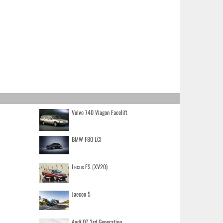
Volvo 740 Wagon Facelift
BMW F80 LCI
Lexus ES (XV20)
Jaecoo 5
Audi Q7 3rd Generation