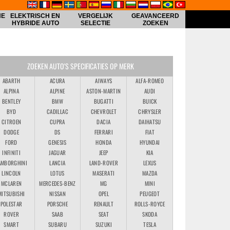
HE
ELEKTRISCH EN
VERGELIJK
GEAVANCEERD
HYBRIDE AUTO
SELECTIE
ZOEKEN
ZOEKEN AUTO'S SPECIFICATIES OP MERK
ABARTH
ACURA
AIWAYS
ALFA-ROMEO
ALPINA
ALPINE
ASTON-MARTIN
AUDI
BENTLEY
BMW
BUGATTI
BUICK
BYD
CADILLAC
CHEVROLET
CHRYSLER
CITROEN
CUPRA
DACIA
DAIHATSU
DODGE
DS
FERRARI
FIAT
FORD
GENESIS
HONDA
HYUNDAI
INFINITI
JAGUAR
JEEP
KIA
AMBORGHINI
LANCIA
LAND-ROVER
LEXUS
LINCOLN
LOTUS
MASERATI
MAZDA
MCLAREN
MERCEDES-BENZ
MG
MINI
MITSUBISHI
NISSAN
OPEL
PEUGEOT
POLESTAR
PORSCHE
RENAULT
ROLLS-ROYCE
ROVER
SAAB
SEAT
SKODA
SMART
SUBARU
SUZUKI
TESLA