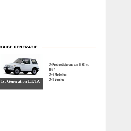
ORIGE GENERATIE
Productiejaren:
van 1988 tot
1997
4
Modellen
8
Versies
1st Generation ET/TA