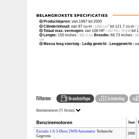
BELANGRIJKSTE SPECIFICATIES
Productiejaren:
van 1997 tot 2005
3
Cilinderinhoud:
van
97 cu-in
tot
121.7 cu-in
/ 1590 cm
/ 
Totaal max. vermogen:
van
106 HP
tot
1
/ 107 PS / 79 kW
Lengte:
150 inches
Breedte:
66.73 inches
/ 381.0 cm
/ 1
cm
Massa leeg voertuig - Ledig gewicht - Leeggewicht :
v
Filteren:
Brandstoftype
Schakeling
Benzinemotoren (11 Versies)
Benzinemotoren
Jaar
Escudo 1.6 3-Door 2WD Automatic
Technische
2000
Gegevens