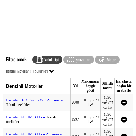
Filtrelemek:
Yakıt Tipi
şanzıman
Motor
Benzinli Motorlar (11 Sürümler)
Maksimum
Karşılaştır
Silindir
Benzinli Motorlar
Yıl
beygir
başka bir
hacmi
gücü
araba ile
1590
Escudo 1.6 3-Door 2WD Automatic
107 hp / 79
3
2000
cm
(97
Teknik özellikler
kW
cu-in)
1590
Escudo 1600JM 3-Door
Teknik
107 hp / 79
3
1997
cm
(97
özellikler
kW
cu-in)
1590
Escudo 1600JM 3-Door Automatic
107 hp / 79
3