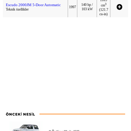
3
Escudo 2000JM 5-Door Automatic
140 hp /
cm
1997
103 kW
Teknik özellikler
(121.7
cu-in)
ÖNCEKI NESIL