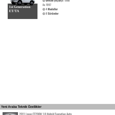
Üretim yıl(lar)ı:
1988
ila 1997
1st Generation
4
Modeller
ET/TA
8
Sürümler
Yeni Araba Teknik Özellikler
2011 Lexus CT200H 1.8 Hybrid Executive Auto