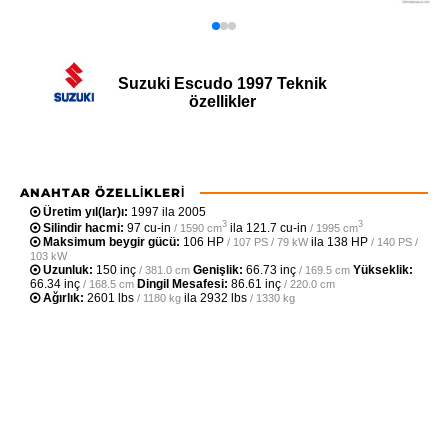
Suzuki Escudo 1997 Teknik
özellikler
ANAHTAR ÖZELLIKLERI
Üretim yıl(lar)ı:
1997 ila 2005
3
3
Silindir hacmi:
97 cu-in
ila
121.7 cu-in
/ 1590 cm
/ 1995 cm
Maksimum beygir gücü:
106 HP
ila
138 HP
/ 107 PS / 79 kW
/ 140 PS /
103 kW
Uzunluk:
150 inç
Genişlik:
66.73 inç
Yükseklik:
/ 381.0 cm
/ 169.5 cm
66.34 inç
Dingil Mesafesi:
86.61 inç
/ 168.5 cm
/ 220.0 cm
Ağırlık:
2601 lbs
ila
2932 lbs
/ 1180 kg
/ 1330 kg