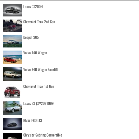
Lexus CT200H
Chevrolet Trax 2nd Gen
Deepal S05
Volvo 740 Wagon
Volvo 740 Wagon Facelift
Chevrolet Trax 1st Gen
Lexus ES (XV20) 1999
BMW F80 LCI
Chrysler Sebring Convertible