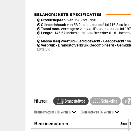
BELANGRIJKSTE SPECIFICATIES
Productiejaren:
van 1982 tot 1998
3
Cilinderinhoud:
van
58.2 cu-in
tot
116.3 cu-in
/ 954 cm
/
Totaal max. vermogen:
van
44 HP
tot
197
/ 45 PS / 33 kW
Lengte:
145.67 inches
Breedte:
61.81 inches
/ 370.0 cm
cm
Massa leeg voertuig - Ledig gewicht - Leeggewicht :
v
Verbruik - Brandstofverbruik Gecombineerd - Gemidde
MPG UK
Filteren:
Brandstoftype
Schakeling
Benzinemotoren (18 Versies)
Dieselmotoren (4 Versies)
Benzinemotoren
Jaar