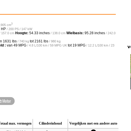
3
 1905 cm
 HP
/ 200 PS / 147 kW
Hoogte:
54.33 inches
Wielbasis:
95.28 inches
/ 157.0 cm
/ 138.0 cm
/ 242.0
an
1631 lbs
tot
2161 lbs
/ 740 kg
/ 980 kg
ld :
van
49 MPG
tot
19 MPG
/ 4.8 L/100 km / 59 MPG UK
/ 12.2 L/100 km / 23
V
Motor
Totaal max. vermogen
Cilinderinhoud
Vergelijken met een andere auto