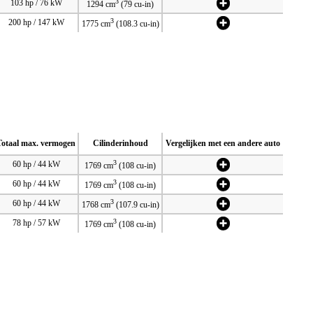
3
103 hp / 76 kW
1294 cm
(79 cu-in)
3
200 hp / 147 kW
1775 cm
(108.3 cu-in)
Totaal max. vermogen
Cilinderinhoud
Vergelijken met een andere auto
3
60 hp / 44 kW
1769 cm
(108 cu-in)
3
60 hp / 44 kW
1769 cm
(108 cu-in)
3
60 hp / 44 kW
1768 cm
(107.9 cu-in)
3
78 hp / 57 kW
1769 cm
(108 cu-in)