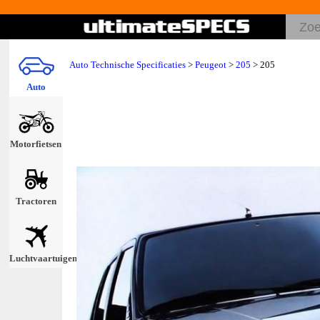
Auto Technische Specificaties
>
Peugeot
>
205
> 205
Auto
Motorfietsen
Tractoren
Luchtvaartuigen