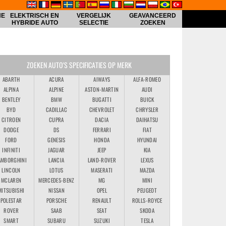
HE
ELEKTRISCH EN
VERGELIJK
GEAVANCEERD
HYBRIDE AUTO
SELECTIE
ZOEKEN
ZOEKEN AUTO'S SPECIFICATIES OP MERK
ABARTH
ACURA
AIWAYS
ALFA-ROMEO
ALPINA
ALPINE
ASTON-MARTIN
AUDI
BENTLEY
BMW
BUGATTI
BUICK
BYD
CADILLAC
CHEVROLET
CHRYSLER
CITROEN
CUPRA
DACIA
DAIHATSU
DODGE
DS
FERRARI
FIAT
FORD
GENESIS
HONDA
HYUNDAI
INFINITI
JAGUAR
JEEP
KIA
AMBORGHINI
LANCIA
LAND-ROVER
LEXUS
LINCOLN
LOTUS
MASERATI
MAZDA
MCLAREN
MERCEDES-BENZ
MG
MINI
MITSUBISHI
NISSAN
OPEL
PEUGEOT
POLESTAR
PORSCHE
RENAULT
ROLLS-ROYCE
ROVER
SAAB
SEAT
SKODA
SMART
SUBARU
SUZUKI
TESLA