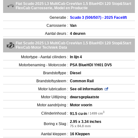
Fiat Scudo 2025 L3 MultiCab CrewVan 1.5 BlueHDi 120 Stop&Start
FlexCab Carrosserie, Model en Productie
Generatie :
Scudo 3 (506/507) - 2025 Facelift
Carrosserie :
Van
Aantal deurs :
4 deuren
Fiat Scudo 2025 L3 MultiCab CrewVan 1.5 BlueHDi 120 Stop&Start
FlexCab Motor Techniek Data
Motortype - Aantal cilinders :
In lijn 4
Motorbenaming - Motorcode :
PSA BlueHDI YH01 DV5
Brandstoftype :
Diesel
Brandstofsysteem :
Common Rail
Motor lubrication :
See oil information
Motor Uitlijning :
dwarsgeplaatste
Motor aandrijving :
Motor voorin
3
Cilinderinhoud :
91.5 cu-in
/ 1499 cm
2.95 x 3.34 inches
Boring x Slag :
75 x 84.8 mm
Aantal kleppen :
16 Kleppen