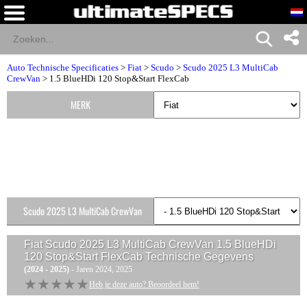
Auto Technische Specificaties
>
Fiat
>
Scudo
>
Scudo 2025 L3 MultiCab
CrewVan
> 1.5 BlueHDi 120 Stop&Start FlexCab
MERK
Scudo 2025 L3 MultiCab CrewVan
Versies
Fiat Scudo 2025 L3 MultiCab CrewVan 1.5 BlueHDi
120 Stop&Start FlexCab
Technische Gegevens
(2024 - 2025)
- Jaren 2024, 2025
★★★★★
★★★★★
Heb je deze auto? Beoordeel hem!