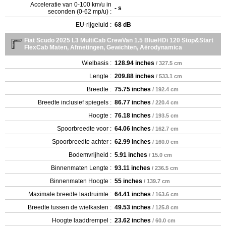
Acceleratie van 0-100 km/u in
- s
seconden (0-62 mp/u) :
EU-rijgeluid :
68 dB
Fiat Scudo 2025 L3 MultiCab CrewVan 1.5 BlueHDi 120 Stop&Start
FlexCab Maten, Afmetingen, Gewichten, Aërodynamica
Wielbasis :
128.94 inches
/ 327.5 cm
Lengte :
209.88 inches
/ 533.1 cm
Breedte :
75.75 inches
/ 192.4 cm
Breedte inclusief spiegels :
86.77 inches
/ 220.4 cm
Hoogte :
76.18 inches
/ 193.5 cm
Spoorbreedte voor :
64.06 inches
/ 162.7 cm
Spoorbreedte achter :
62.99 inches
/ 160.0 cm
Bodemvrijheid :
5.91 inches
/ 15.0 cm
Binnenmaten Lengte :
93.11 inches
/ 236.5 cm
Binnenmaten Hoogte :
55 inches
/ 139.7 cm
Maximale breedte laadruimte :
64.41 inches
/ 163.6 cm
Breedte tussen de wielkasten :
49.53 inches
/ 125.8 cm
Hoogte laaddrempel :
23.62 inches
/ 60.0 cm