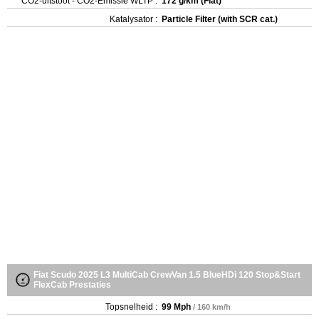
CO2-uitstoot - CO2-Emissie WLTP :
172 g/km (Fiat)
Katalysator :
Particle Filter (with SCR cat.)
Fiat Scudo 2025 L3 MultiCab CrewVan 1.5 BlueHDi 120 Stop&Start
FlexCab Prestaties
Topsnelheid :
99 Mph
/ 160 km/h