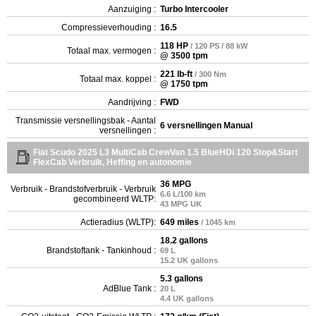
Aanzuiging :
Turbo Intercooler
Compressieverhouding :
16.5
118 HP
/ 120 PS / 88 kW
Totaal max. vermogen :
@ 3500 tpm
221 lb-ft
/ 300 Nm
Totaal max. koppel :
@ 1750 tpm
Aandrijving :
FWD
Transmissie versnellingsbak - Aantal
6 versnellingen Manual
versnellingen :
Fiat Scudo 2025 L3 MultiCab CrewVan 1.5 BlueHDi 120 Stop&Start
FlexCab Verbruik, Heffing en autonomie
36 MPG
Verbruik - Brandstofverbruik - Verbruik
6.6 L/100 km
gecombineerd WLTP:
43 MPG UK
Actieradius (WLTP):
649 miles
/ 1045 km
18.2 gallons
Brandstoftank - Tankinhoud :
69 L
15.2 UK gallons
5.3 gallons
AdBlue Tank :
20 L
4.4 UK gallons