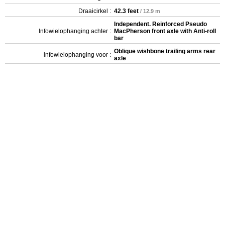
Draaicirkel :
42.3 feet
/ 12.9 m
Independent. Reinforced Pseudo
Infowielophanging achter :
MacPherson front axle with Anti-roll
bar
Oblique wishbone trailing arms rear
infowielophanging voor :
axle