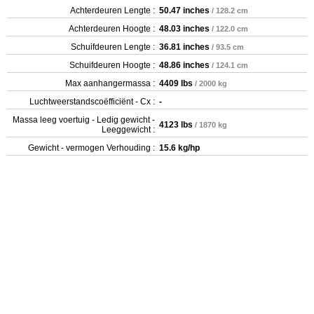
Achterdeuren Lengte :
50.47 inches
/ 128.2 cm
Achterdeuren Hoogte :
48.03 inches
/ 122.0 cm
Schuifdeuren Lengte :
36.81 inches
/ 93.5 cm
Schuifdeuren Hoogte :
48.86 inches
/ 124.1 cm
Max aanhangermassa :
4409 lbs
/ 2000 kg
Luchtweerstandscoëfficiënt - Cx :
-
Massa leeg voertuig - Ledig gewicht -
4123 lbs
/ 1870 kg
Leeggewicht :
Gewicht - vermogen Verhouding :
15.6 kg/hp