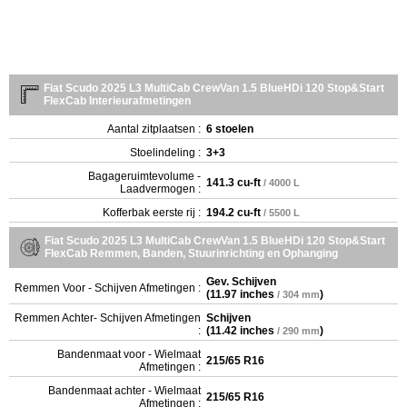
Fiat Scudo 2025 L3 MultiCab CrewVan 1.5 BlueHDi 120 Stop&Start
FlexCab Interieurafmetingen
Aantal zitplaatsen :
6 stoelen
Stoelindeling :
3+3
Bagageruimtevolume -
141.3 cu-ft
/ 4000 L
Laadvermogen :
Kofferbak eerste rij :
194.2 cu-ft
/ 5500 L
Fiat Scudo 2025 L3 MultiCab CrewVan 1.5 BlueHDi 120 Stop&Start
FlexCab Remmen, Banden, Stuurinrichting en Ophanging
Gev. Schijven
Remmen Voor - Schijven Afmetingen :
(
11.97 inches
)
/ 304 mm
Remmen Achter- Schijven Afmetingen
Schijven
:
(
11.42 inches
)
/ 290 mm
Bandenmaat voor - Wielmaat
215/65 R16
Afmetingen :
Bandenmaat achter - Wielmaat
215/65 R16
Afmetingen :