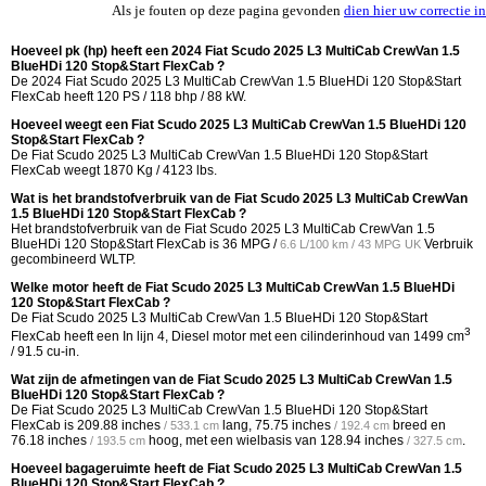
Als je fouten op deze pagina gevonden
dien hier uw correctie in
Hoeveel pk (hp) heeft een 2024 Fiat Scudo 2025 L3 MultiCab CrewVan 1.5
BlueHDi 120 Stop&Start FlexCab ?
De 2024 Fiat Scudo 2025 L3 MultiCab CrewVan 1.5 BlueHDi 120 Stop&Start
FlexCab heeft 120 PS / 118 bhp / 88 kW.
Hoeveel weegt een Fiat Scudo 2025 L3 MultiCab CrewVan 1.5 BlueHDi 120
Stop&Start FlexCab ?
De Fiat Scudo 2025 L3 MultiCab CrewVan 1.5 BlueHDi 120 Stop&Start
FlexCab weegt 1870 Kg / 4123 lbs.
Wat is het brandstofverbruik van de Fiat Scudo 2025 L3 MultiCab CrewVan
1.5 BlueHDi 120 Stop&Start FlexCab ?
Het brandstofverbruik van de Fiat Scudo 2025 L3 MultiCab CrewVan 1.5
BlueHDi 120 Stop&Start FlexCab is
36 MPG /
Verbruik
6.6 L/100 km / 43 MPG UK
gecombineerd WLTP.
Welke motor heeft de Fiat Scudo 2025 L3 MultiCab CrewVan 1.5 BlueHDi
120 Stop&Start FlexCab ?
De Fiat Scudo 2025 L3 MultiCab CrewVan 1.5 BlueHDi 120 Stop&Start
3
FlexCab heeft een In lijn 4, Diesel motor met een cilinderinhoud van 1499 cm
/ 91.5 cu-in.
Wat zijn de afmetingen van de Fiat Scudo 2025 L3 MultiCab CrewVan 1.5
BlueHDi 120 Stop&Start FlexCab ?
De Fiat Scudo 2025 L3 MultiCab CrewVan 1.5 BlueHDi 120 Stop&Start
FlexCab is
209.88 inches
lang,
75.75 inches
breed en
/ 533.1 cm
/ 192.4 cm
76.18 inches
hoog, met een wielbasis van
128.94 inches
.
/ 193.5 cm
/ 327.5 cm
Hoeveel bagageruimte heeft de Fiat Scudo 2025 L3 MultiCab CrewVan 1.5
BlueHDi 120 Stop&Start FlexCab ?