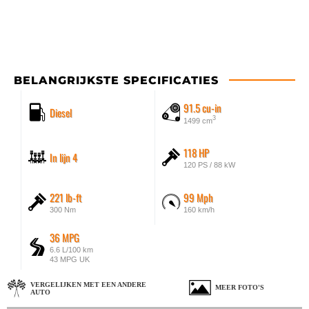
BELANGRIJKSTE SPECIFICATIES
91.5 cu-in
Diesel
3
1499 cm
118 HP
In lijn 4
120 PS / 88 kW
221 lb-ft
99 Mph
300 Nm
160 km/h
36 MPG
6.6 L/100 km
43 MPG UK
VERGELIJKEN MET EEN ANDERE
MEER FOTO'S
AUTO