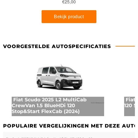
VOORGESTELDE AUTOSPECIFICATIES
Fiat Scudo 2025 L2 MultiCab
Fiat
CrewVan 1.5 BlueHDi 120
120 S
Stop&Start FlexCab (2024)
POPULAIRE VERGELIJKINGEN MET DEZE AUT