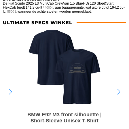
De Fiat Scudo 2025 L3 MultiCab CrewVan 1.5 BlueHDi 120 Stop&Start
FlexCab biedt
141.3 cu-ft
aan bagageruimte, wat uitbreidt tot
194.2 cu-
/ 4000 L
ft
wanneer de achterstoelen worden neergeklapt.
/ 5500 L
ULTIMATE SPECS WINKEL