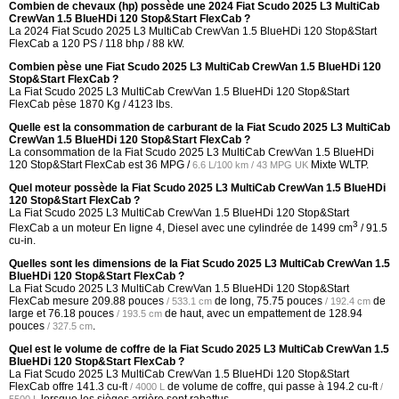
Combien de chevaux (hp) possède une 2024 Fiat Scudo 2025 L3 MultiCab
CrewVan 1.5 BlueHDi 120 Stop&Start FlexCab ?
La 2024 Fiat Scudo 2025 L3 MultiCab CrewVan 1.5 BlueHDi 120 Stop&Start
FlexCab a 120 PS / 118 bhp / 88 kW.
Combien pèse une Fiat Scudo 2025 L3 MultiCab CrewVan 1.5 BlueHDi 120
Stop&Start FlexCab ?
La Fiat Scudo 2025 L3 MultiCab CrewVan 1.5 BlueHDi 120 Stop&Start
FlexCab pèse 1870 Kg / 4123 lbs.
Quelle est la consommation de carburant de la Fiat Scudo 2025 L3 MultiCab
CrewVan 1.5 BlueHDi 120 Stop&Start FlexCab ?
La consommation de la Fiat Scudo 2025 L3 MultiCab CrewVan 1.5 BlueHDi
120 Stop&Start FlexCab est
36 MPG /
Mixte WLTP.
6.6 L/100 km / 43 MPG UK
Quel moteur possède la Fiat Scudo 2025 L3 MultiCab CrewVan 1.5 BlueHDi
120 Stop&Start FlexCab ?
La Fiat Scudo 2025 L3 MultiCab CrewVan 1.5 BlueHDi 120 Stop&Start
3
FlexCab a un moteur En ligne 4, Diesel avec une cylindrée de 1499 cm
/ 91.5
cu-in.
Quelles sont les dimensions de la Fiat Scudo 2025 L3 MultiCab CrewVan 1.5
BlueHDi 120 Stop&Start FlexCab ?
La Fiat Scudo 2025 L3 MultiCab CrewVan 1.5 BlueHDi 120 Stop&Start
FlexCab mesure
209.88 pouces
de long,
75.75 pouces
de
/ 533.1 cm
/ 192.4 cm
large et
76.18 pouces
de haut, avec un empattement de
128.94
/ 193.5 cm
pouces
.
/ 327.5 cm
Quel est le volume de coffre de la Fiat Scudo 2025 L3 MultiCab CrewVan 1.5
BlueHDi 120 Stop&Start FlexCab ?
La Fiat Scudo 2025 L3 MultiCab CrewVan 1.5 BlueHDi 120 Stop&Start
FlexCab offre
141.3 cu-ft
de volume de coffre, qui passe à
194.2 cu-ft
/ 4000 L
/
lorsque les sièges arrière sont rabattus.
5500 L