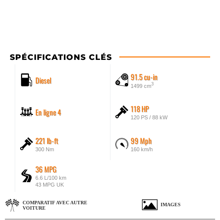
SPÉCIFICATIONS CLÉS
91.5 cu-in
Diesel
3
1499 cm
118 HP
En ligne 4
120 PS / 88 kW
221 lb-ft
99 Mph
300 Nm
160 km/h
36 MPG
6.6 L/100 km
43 MPG UK
COMPARATIF AVEC AUTRE
IMAGES
VOITURE