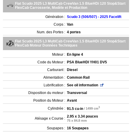
Fiat Scudo 2025 L3 MultiCab CrewVan 1.5 BlueHDi 120 Stop&Start
FlexCab Carrosserie, Modèle et Production
Génération :
Scudo 3 (506/507) - 2025 Facelift
Corps :
Van
Num. des Portes :
4 portes
Fiat Scudo 2025 L3 MultiCab CrewVan 1.5 BlueHDi 120 Stop&Start
FlexCab Moteur Données Techniques
Moteur :
En ligne 4
Code du Moteur :
PSA BlueHDI YH01 DV5
Carburant :
Diesel
Alimentation :
Common Rail
Lubrification :
See oil information
Disposition du moteur :
Transversal
Position du Moteur :
Avant
3
Cylindrée :
91.5 cu-in
/ 1499 cm
2.95 x 3.34 pouces
Alésage x Course :
75 x 84.8 mm
Soupapes :
16 Soupapes