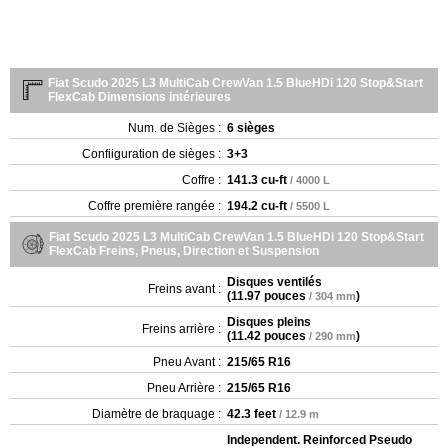
Fiat Scudo 2025 L3 MultiCab CrewVan 1.5 BlueHDi 120 Stop&Start
FlexCab Dimensions intérieures
Num. de Sièges :
6 sièges
Confiiguration de sièges :
3+3
Coffre :
141.3 cu-ft
/ 4000 L
Coffre première rangée :
194.2 cu-ft
/ 5500 L
Fiat Scudo 2025 L3 MultiCab CrewVan 1.5 BlueHDi 120 Stop&Start
FlexCab Freins, Pneus, Direction et Suspension
Disques ventilés
Freins avant :
(
11.97 pouces
)
/ 304 mm
Disques pleins
Freins arrière :
(
11.42 pouces
)
/ 290 mm
Pneu Avant :
215/65 R16
Pneu Arrière :
215/65 R16
Diamètre de braquage :
42.3 feet
/ 12.9 m
Independent. Reinforced Pseudo