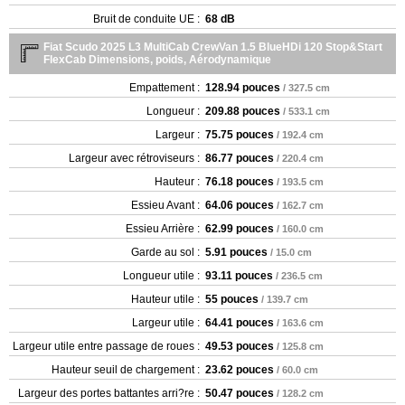
Bruit de conduite UE :
68 dB
Fiat Scudo 2025 L3 MultiCab CrewVan 1.5 BlueHDi 120 Stop&Start
FlexCab Dimensions, poids, Aérodynamique
Empattement :
128.94 pouces
/ 327.5 cm
Longueur :
209.88 pouces
/ 533.1 cm
Largeur :
75.75 pouces
/ 192.4 cm
Largeur avec rétroviseurs :
86.77 pouces
/ 220.4 cm
Hauteur :
76.18 pouces
/ 193.5 cm
Essieu Avant :
64.06 pouces
/ 162.7 cm
Essieu Arrière :
62.99 pouces
/ 160.0 cm
Garde au sol :
5.91 pouces
/ 15.0 cm
Longueur utile :
93.11 pouces
/ 236.5 cm
Hauteur utile :
55 pouces
/ 139.7 cm
Largeur utile :
64.41 pouces
/ 163.6 cm
Largeur utile entre passage de roues :
49.53 pouces
/ 125.8 cm
Hauteur seuil de chargement :
23.62 pouces
/ 60.0 cm
Largeur des portes battantes arri?re :
50.47 pouces
/ 128.2 cm