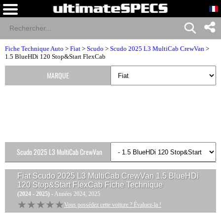
Fiche Technique Auto
>
Fiat
>
Scudo
>
Scudo 2025 L3 MultiCab CrewVan
>
1.5 BlueHDi 120 Stop&Start FlexCab
MARQUE
Scudo 2025 L3 MultiCab CrewVan
Versions
Fiat Scudo 2025 L3 MultiCab CrewVan 1.5 BlueHDi
120 Stop&Start FlexCab
Fiche Technique
(2024 - 2025)
- Années 2024, 2025
★★★★★
★★★★★
Vous possédez cette voiture ? Évaluez-la !