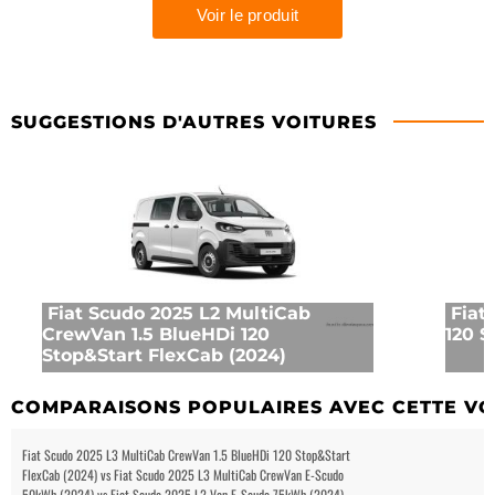
SUGGESTIONS D'AUTRES VOITURES
Fiat Scudo 2025 L2 MultiCab
Fiat
CrewVan 1.5 BlueHDi 120
120 S
Stop&Start FlexCab (2024)
COMPARAISONS POPULAIRES AVEC CETTE VO
Fiat Scudo 2025 L3 MultiCab CrewVan 1.5 BlueHDi 120 Stop&Start
FlexCab (2024) vs Fiat Scudo 2025 L3 MultiCab CrewVan E-Scudo
50kWh (2024) vs Fiat Scudo 2025 L2 Van E-Scudo 75kWh (2024)