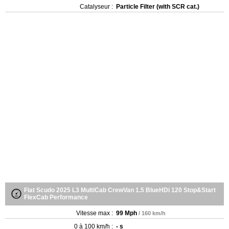
Catalyseur :
Particle Filter (with SCR cat.)
Fiat Scudo 2025 L3 MultiCab CrewVan 1.5 BlueHDi 120 Stop&Start
FlexCab Performance
Vitesse max :
99 Mph
/ 160 km/h
0 à 100 km/h :
- s