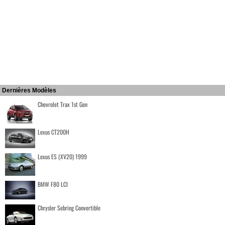
Dernières Modèles
Chevrolet Trax 1st Gen
Lexus CT200H
Lexus ES (XV20) 1999
BMW F80 LCI
Chrysler Sebring Convertible