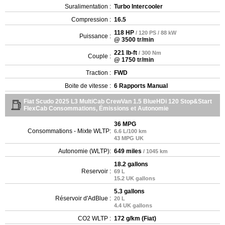
Suralimentation :
Turbo Intercooler
Compression :
16.5
118 HP
/ 120 PS / 88 kW
Puissance :
@ 3500 tr/min
221 lb-ft
/ 300 Nm
Couple :
@ 1750 tr/min
Traction :
FWD
Boite de vitesse :
6 Rapports Manual
Fiat Scudo 2025 L3 MultiCab CrewVan 1.5 BlueHDi 120 Stop&Start
FlexCab Consommations, Émissions et Autonomie
36 MPG
Consommations - Mixte WLTP:
6.6 L/100 km
43 MPG UK
Autonomie (WLTP):
649 miles
/ 1045 km
18.2 gallons
Reservoir :
69 L
15.2 UK gallons
5.3 gallons
Réservoir d'AdBlue :
20 L
4.4 UK gallons
CO2 WLTP :
172 g/km (Fiat)