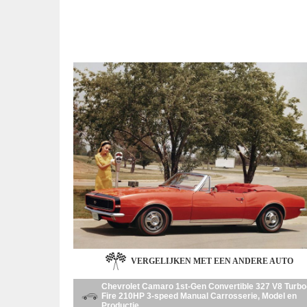
VERGELIJKEN MET EEN ANDERE AUTO
Chevrolet Camaro 1st-Gen Convertible 327 V8 Turbo
Fire 210HP 3-speed Manual Carrosserie, Model en
Productie