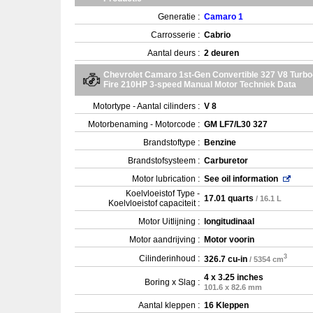
Generatie :
Camaro 1
Carrosserie :
Cabrio
Aantal deurs :
2 deuren
Chevrolet Camaro 1st-Gen Convertible 327 V8 Turbo
Fire 210HP 3-speed Manual Motor Techniek Data
Motortype - Aantal cilinders :
V 8
Motorbenaming - Motorcode :
GM LF7/L30 327
Brandstoftype :
Benzine
Brandstofsysteem :
Carburetor
Motor lubrication :
See oil information
Koelvloeistof Type -
17.01 quarts
/ 16.1 L
Koelvloeistof capaciteit :
Motor Uitlijning :
longitudinaal
Motor aandrijving :
Motor voorin
3
Cilinderinhoud :
326.7 cu-in
/ 5354 cm
4 x 3.25 inches
Boring x Slag :
101.6 x 82.6 mm
Aantal kleppen :
16 Kleppen