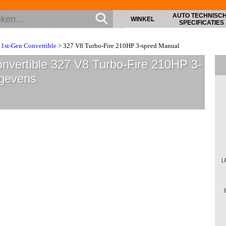
AUTO TECHNISC
WINKEL
SPECIFICATIES
1st-Gen Convertible
> 327 V8 Turbo-Fire 210HP 3-speed Manual
nvertible 327 V8 Turbo-Fire 210HP 3-
gevens
L