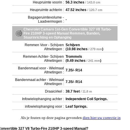
Heupruimte voorin :
56.3 inches
/ 143.0 cm
Heupruimte achterin :
47.52 inches
/ 120.7 cm
Bagageruimtevolume -
-
Laadvermogen :
Chevrolet Camaro 1st-Gen Convertible 327 V8 Turbo-
Fire 210HP 3-speed Manual Remmen, Banden,
Stuurinrichting en Ophanging
Remmen Voor - Schijven
Schijven
Afmetingen :
(
10.98 inches
)
/ 279 mm
Remmen Achter- Schijven
Trommels
Afmetingen :
(
9.49 inches
)
/ 241 mm
Bandenmaat voor - Wielmaat
7.35/- R14
Afmetingen :
Bandenmaat achter - Wielmaat
7.35/- R14
Afmetingen :
Draaicirkel :
38.7 feet
/ 11.8 m
Infowielophanging achter :
Independent Coil Springs.
infowielophanging voor :
Leaf Springs.
Als je fouten op deze pagina gevonden
dien hier uw correctie in
Convertible 327 V8 Turbo-Fire 210HP 3-speed Manual?