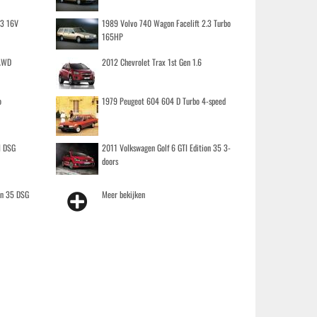
.3 16V
1989 Volvo 740 Wagon Facelift 2.3 Turbo
165HP
 AWD
2012 Chevrolet Trax 1st Gen 1.6
o
1979 Peugeot 604 604 D Turbo 4-speed
I DSG
2011 Volkswagen Golf 6 GTI Edition 35 3-
doors
on 35 DSG
Meer bekijken