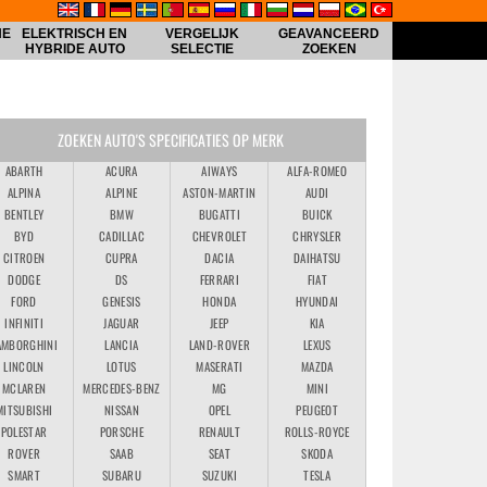
HE
ELEKTRISCH EN
VERGELIJK
GEAVANCEERD
HYBRIDE AUTO
SELECTIE
ZOEKEN
ZOEKEN AUTO'S SPECIFICATIES OP MERK
ABARTH
ACURA
AIWAYS
ALFA-ROMEO
ALPINA
ALPINE
ASTON-MARTIN
AUDI
BENTLEY
BMW
BUGATTI
BUICK
BYD
CADILLAC
CHEVROLET
CHRYSLER
CITROEN
CUPRA
DACIA
DAIHATSU
DODGE
DS
FERRARI
FIAT
FORD
GENESIS
HONDA
HYUNDAI
INFINITI
JAGUAR
JEEP
KIA
AMBORGHINI
LANCIA
LAND-ROVER
LEXUS
LINCOLN
LOTUS
MASERATI
MAZDA
MCLAREN
MERCEDES-BENZ
MG
MINI
MITSUBISHI
NISSAN
OPEL
PEUGEOT
POLESTAR
PORSCHE
RENAULT
ROLLS-ROYCE
ROVER
SAAB
SEAT
SKODA
SMART
SUBARU
SUZUKI
TESLA