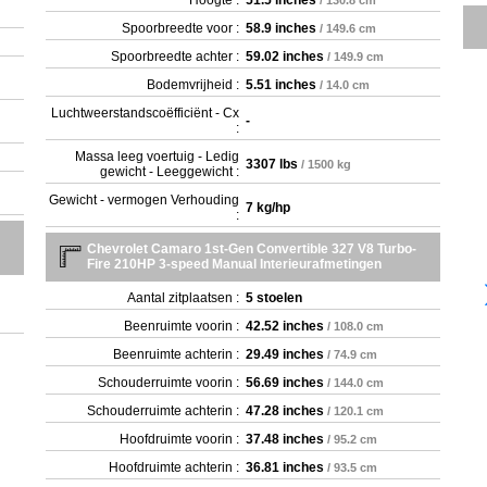
Hoogte :
51.5 inches
/ 130.8 cm
Spoorbreedte voor :
58.9 inches
/ 149.6 cm
Spoorbreedte achter :
59.02 inches
/ 149.9 cm
Bodemvrijheid :
5.51 inches
/ 14.0 cm
Luchtweerstandscoëfficiënt - Cx
-
:
Massa leeg voertuig - Ledig
3307 lbs
/ 1500 kg
gewicht - Leeggewicht :
Gewicht - vermogen Verhouding
7 kg/hp
:
Chevrolet Camaro 1st-Gen Convertible 327 V8 Turbo-
Fire 210HP 3-speed Manual Interieurafmetingen
Aantal zitplaatsen :
5 stoelen
Beenruimte voorin :
42.52 inches
/ 108.0 cm
Beenruimte achterin :
29.49 inches
/ 74.9 cm
Schouderruimte voorin :
56.69 inches
/ 144.0 cm
Schouderruimte achterin :
47.28 inches
/ 120.1 cm
Hoofdruimte voorin :
37.48 inches
/ 95.2 cm
Hoofdruimte achterin :
36.81 inches
/ 93.5 cm