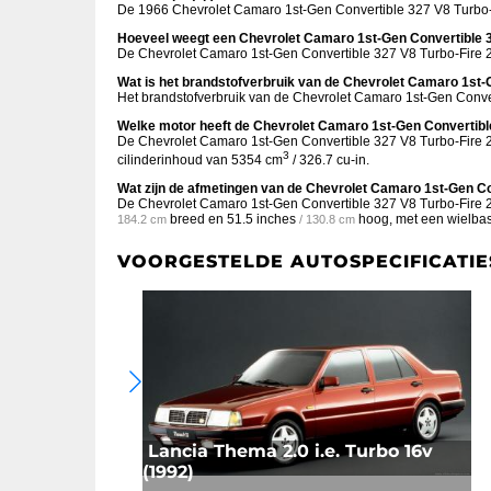
De 1966 Chevrolet Camaro 1st-Gen Convertible 327 V8 Turbo-
Hoeveel weegt een Chevrolet Camaro 1st-Gen Convertible 
De Chevrolet Camaro 1st-Gen Convertible 327 V8 Turbo-Fire 
Wat is het brandstofverbruik van de Chevrolet Camaro 1st
Het brandstofverbruik van de Chevrolet Camaro 1st-Gen Conve
Welke motor heeft de Chevrolet Camaro 1st-Gen Convertibl
De Chevrolet Camaro 1st-Gen Convertible 327 V8 Turbo-Fire 
3
cilinderinhoud van 5354 cm
/ 326.7 cu-in.
Wat zijn de afmetingen van de Chevrolet Camaro 1st-Gen C
De Chevrolet Camaro 1st-Gen Convertible 327 V8 Turbo-Fire
breed en
51.5 inches
hoog, met een wielba
184.2 cm
/ 130.8 cm
VOORGESTELDE AUTOSPECIFICATIE
Lancia Thema 2.0 i.e. Turbo 16v
(1992)