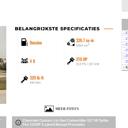
BELANGRIJKSTE SPECIFICATIES
- 2
326.7 cu-in
- 2
Benzine
- 2
3
5354 cm
- 2
- 2
210 HP
V 8
- 2
213 PS / 157 kW
- 3
- 3
320 lb-ft
- 3
434 Nm
- 3
- 3
- 3
- S
- S
MEER FOTO'S
- S
- S
-
Chevrolet Camaro 1st-Gen Convertible 327 V8 Turbo-
- S
Fire 210HP 3-speed Manual Prestaties