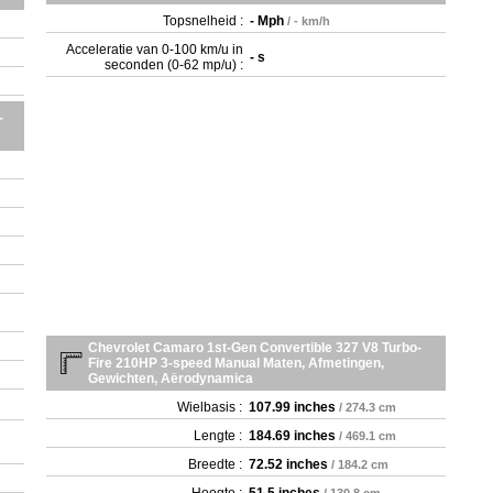
- S
Topsnelheid :
- Mph
/ - km/h
- S
Acceleratie van 0-100 km/u in
- S
- s
seconden (0-62 mp/u) :
-
Chevrolet Camaro 1st-Gen Convertible 327 V8 Turbo-
Fire 210HP 3-speed Manual Maten, Afmetingen,
Gewichten, Aërodynamica
Wielbasis :
107.99 inches
/ 274.3 cm
Lengte :
184.69 inches
/ 469.1 cm
Breedte :
72.52 inches
/ 184.2 cm