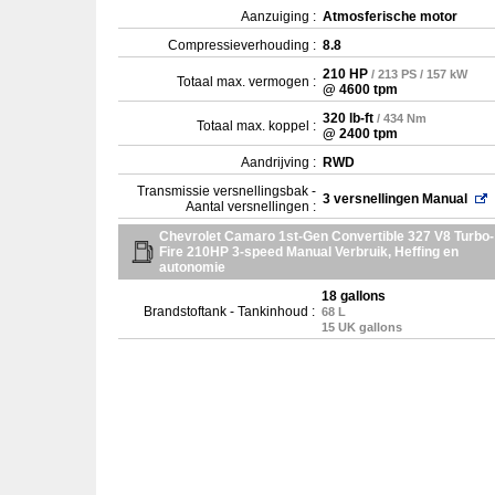
Aanzuiging :
Atmosferische motor
Compressieverhouding :
8.8
210 HP
/ 213 PS / 157 kW
Totaal max. vermogen :
@ 4600 tpm
320 lb-ft
/ 434 Nm
Totaal max. koppel :
@ 2400 tpm
Aandrijving :
RWD
Transmissie versnellingsbak -
3 versnellingen Manual
Aantal versnellingen :
Chevrolet Camaro 1st-Gen Convertible 327 V8 Turbo-
Fire 210HP 3-speed Manual Verbruik, Heffing en
autonomie
18 gallons
Brandstoftank - Tankinhoud :
68 L
15 UK gallons