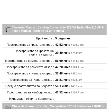
Chevrolet Camaro 1st-Gen Convertible 327 V8 Turbo-Fire 210HP 3-
speed Manual Размери на интериора
Брой места :
5 седалки
Пространство за краката отпред :
42.52 инча
/ 108.0 cm
Пространство за краката на
29.49 инча
/ 74.9 cm
задната седалка :
Пространство за раменете отпред :
56.69 инча
/ 144.0 cm
Пространство за раменете отзад :
47.28 инча
/ 120.1 cm
Пространство за главата отпред :
37.48 инча
/ 95.2 cm
Пространство за главата отзад :
36.81 инча
/ 93.5 cm
Предно пространство за бедрата :
56.3 инча
/ 143.0 cm
Пространство за хълбоци отзад :
47.52 инча
/ 120.7 cm
Минимален обем на багажника :
-
Chevrolet Camaro 1st-Gen Convertible 327 V8 Turbo-Fire 210HP 3-