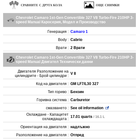
СРАВНИТЕ С ДРУГА КОЛА
ОЩЕ СНИМКИ
Chevrolet Camaro 1st-Gen Convertible 327 V8 Turbo-Fire 210HP 3-
speed Manual Каросерия, Модел и Производство
Генерация :
Camaro 1
Body :
Cabrio
Врати :
2 Врати
Chevrolet Camaro 1st-Gen Convertible 327 V8 Turbo-Fire 210HP 3-
speed Manual Двигател Технически данни
Двигателя Разположение на
V 8
цилиндрите - Брой цилиндри :
Код на двигателя :
GM LF7/L30 327
Тип гориво :
Бензин
Горивна система :
Carburetor
смазването :
See oil information
Охлаждане - Капацитет
17.01 quarts
/ 16.1 L
охлаждащата :
Ориентация на двигателя :
надлъжно
Разположение на двигателя :
Отпред