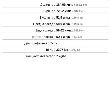
Дължина :
184.69 инча
/ 469.1 cm
Ширина :
72.52 инча
/ 184.2 cm
Височина :
51.5 инча
/ 130.8 cm
Предна следа :
58.9 инча
/ 149.6 cm
Задна следа :
59.02 инча
/ 149.9 cm
Пътен просвет :
5.51 инча
/ 14.0 cm
Драг коефициент Cx :
-
Тегло :
3307 lbs
/ 1500 kg
мощност към тегло :
7 kg/hp