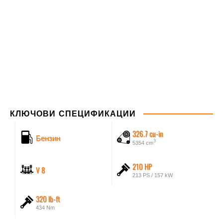
КЛЮЧОВИ СПЕЦИФИКАЦИИ
326.7 cu-in
Бензин
3
5354 cm
210 HP
V 8
213 PS / 157 kW
320 lb-ft
434 Nm