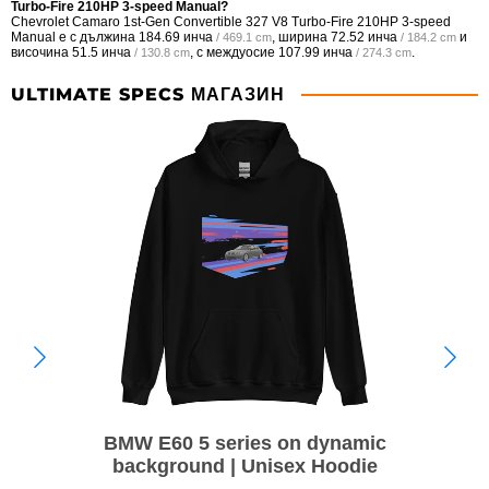
Turbo-Fire 210HP 3-speed Manual?
Chevrolet Camaro 1st-Gen Convertible 327 V8 Turbo-Fire 210HP 3-speed
Manual е с дължина
184.69 инча
, ширина
72.52 инча
и
/ 469.1 cm
/ 184.2 cm
височина
51.5 инча
, с междуосие
107.99 инча
.
/ 130.8 cm
/ 274.3 cm
ULTIMATE SPECS МАГАЗИН