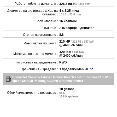
3
Работен обем на двигателя :
326.7 cu-in
/ 5354 cm
Диаметър на цилиндъра x Ход на
4 x 3.25 инча
буталото :
101.6 x 82.6 mm
Брой клапани :
16 клапани
Пълнене :
Атмосферен двигател
Степен на сгъстяване :
8.8
210 HP
/ 213 PS / 157 kW
Максимална мощност :
@ 4600 об./мин.
320 lb-ft
/ 434 Nm
Максимален въртящ момент :
@ 2400 об./мин.
Тип система на задвижване :
RWD
Трансмисия - Предавки :
3 предавки Manual
Chevrolet Camaro 1st-Gen Convertible 327 V8 Turbo-Fire 210HP 3-
speed Manual Разход, емисии и гориво обхват
18 gallons
Обем / вместимост на резервоар :
68 L
15 UK gallons