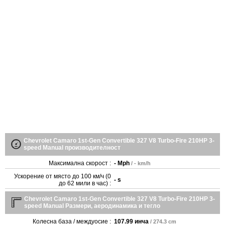
Chevrolet Camaro 1st-Gen Convertible 327 V8 Turbo-Fire 210HP 3-
speed Manual производителност
Максимална скорост :
- Mph
/ - km/h
Ускорение от място до 100 км/ч (0
- s
до 62 мили в час) :
Chevrolet Camaro 1st-Gen Convertible 327 V8 Turbo-Fire 210HP 3-
speed Manual Размери, аеродинамика и тегло
Колесна база / междуосие :
107.99 инча
/ 274.3 cm