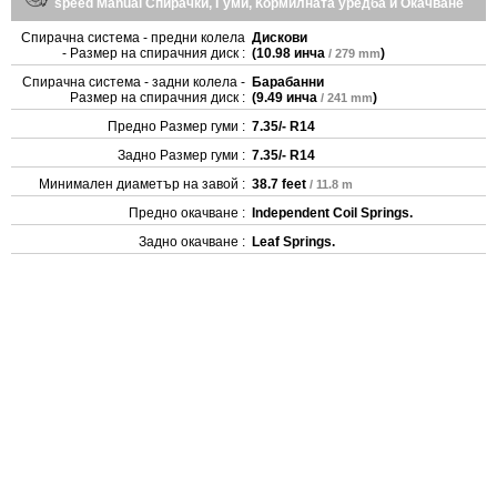
speed Manual Спирачки, Гуми, Кормилната уредба и Окачване
Спирачна система - предни колела
Дискови
- Размер на спирачния диск :
(
10.98 инча
)
/ 279 mm
Спирачна система - задни колела -
Барабанни
Размер на спирачния диск :
(
9.49 инча
)
/ 241 mm
Предно Размер гуми :
7.35/- R14
Задно Размер гуми :
7.35/- R14
Минимален диаметър на завой :
38.7 feet
/ 11.8 m
Предно окачване :
Independent Coil Springs.
Задно окачване :
Leaf Springs.