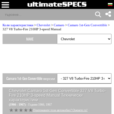
Коли характеристики
>
Chevrolet
>
Camaro
>
Camaro 1st-Gen Convertible
>
327 V8 Turbo-Fire 210HP 3-speed Manual
MAKE
Camaro 1st-Gen Convertible версии
Chevrolet Camaro 1st-Gen Convertible 327 V8 Turbo-
Fire 210HP 3-speed Manual
Технически
характеристики
(1966 - 1967)
- Години 1966, 1967
★★★★★
★★★★★
Притежавате този автомобил? Оценете го!