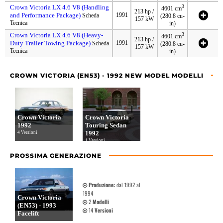
Crown Victoria LX 4.6 V8 (Handling
3
4601 cm
213 hp /
and Performance Package)
1991
Scheda
(280.8 cu-
157 kW
Tecnica
in)
Crown Victoria LX 4.6 V8 (Heavy-
3
4601 cm
213 hp /
Duty Trailer Towing Package)
1991
Scheda
(280.8 cu-
157 kW
Tecnica
in)
CROWN VICTORIA (EN53) - 1992 NEW MODEL MODELLI
Crown Victoria
Crown Victoria
1992
Touring Sedan
1992
4 Versioni
1 Versioni
PROSSIMA GENERAZIONE
Produzione:
dal 1992 al
1994
Crown Victoria
2
Modelli
(EN53) - 1993
14
Versioni
Facelift