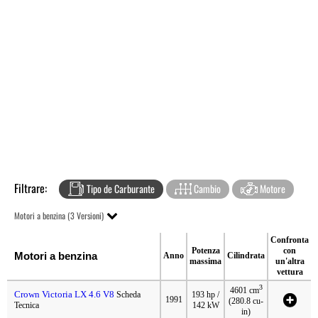
Filtrare:
Tipo de Carburante
Cambio
Motore
Motori a benzina (3 Versioni)
Confronta
Potenza
con
Motori a benzina
Anno
Cilindrata
massima
un'altra
vettura
3
4601 cm
Crown Victoria LX 4.6 V8
Scheda
193 hp /
1991
(280.8 cu-
Tecnica
142 kW
in)