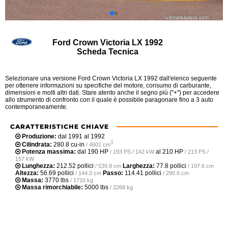
Ford Crown Victoria LX 1992
Scheda Tecnica
Selezionare una versione Ford Crown Victoria LX 1992 dall'elenco seguente
per ottenere informazioni su specifiche del motore, consumo di carburante,
dimensioni e molti altri dati. Stare atento anche il segno più ("+") per accedere
allo strumento di confronto con il quale è possibile paragonare fino a 3 auto
contemporaneamente.
CARATTERISTICHE CHIAVE
Produzione:
dal 1991 al 1992
3
Cilindrata:
280.8 cu-in
/ 4601 cm
Potenza massima:
dal
190 HP
al
210 HP
/ 193 PS / 142 kW
/ 213 PS /
157 kW
Lunghezza:
212.52 pollici
Larghezza:
77.8 pollici
/ 539.8 cm
/ 197.6 cm
Altezza:
56.69 pollici
Passo:
114.41 pollici
/ 144.0 cm
/ 290.6 cm
Massa:
3770 lbs
/ 1710 kg
Massa rimorchiabile:
5000 lbs
/ 2268 kg