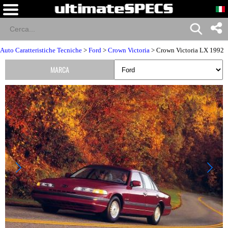
Auto Caratteristiche Tecniche
>
Ford
>
Crown Victoria
> Crown Victoria LX 1992
MARCA