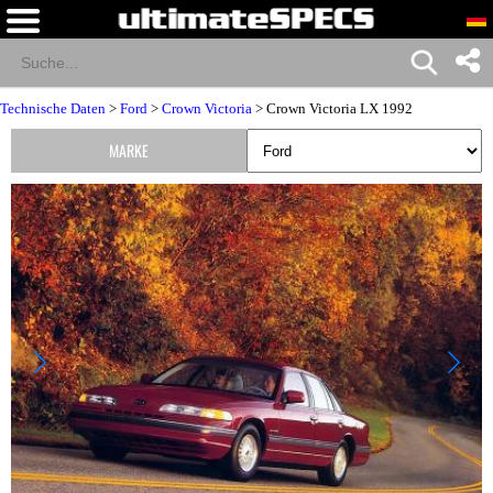
Technische Daten
>
Ford
>
Crown Victoria
> Crown Victoria LX 1992
MARKE