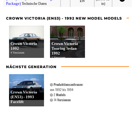
kW
Package)
Technische Daten
in)
CROWN VICTORIA (EN53) - 1992 NEW MODEL MODELS
Crown Victoria
Crown Victoria
1992
Touring Sedan
1992
4 Versionen
1 Versionen
NÄCHSTE GENERATION
Produktionszeitraum:
von 1992 bis 1994
Crown Victoria
2
Models
(EN53) - 1993
14
Versionen
Facelift