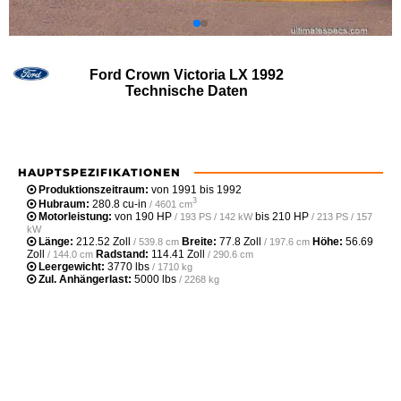
Ford Crown Victoria LX 1992
Technische Daten
HAUPTSPEZIFIKATIONEN
Produktionszeitraum:
von 1991 bis 1992
3
Hubraum:
280.8 cu-in
/ 4601 cm
Motorleistung:
von
190 HP
bis
210 HP
/ 193 PS / 142 kW
/ 213 PS / 157
kW
Länge:
212.52 Zoll
Breite:
77.8 Zoll
Höhe:
56.69
/ 539.8 cm
/ 197.6 cm
Zoll
Radstand:
114.41 Zoll
/ 144.0 cm
/ 290.6 cm
Leergewicht‎:
3770 lbs
/ 1710 kg
Zul. Anhängerlast:
5000 lbs
/ 2268 kg