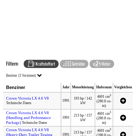
Filtern:
Kraftstoffart
Getriebe
Motor
Benziner (3 Versionen)
Benziner
Jahr
Motorleistung
Hubraum
Vergleichen
3
4601 cm
Crown Victoria LX 4.6 V8
193 hp / 142
1991
(280.8 cu-
Technische Daten
kW
in)
Crown Victoria LX 4.6 V8
3
4601 cm
213 hp / 157
(Handling and Performance
1991
(280.8 cu-
kW
Package)
Technische Daten
in)
Crown Victoria LX 4.6 V8
3
4601 cm
213 hp / 157
(Heavy-Duty Trailer Towing
1991
(280.8 cu-