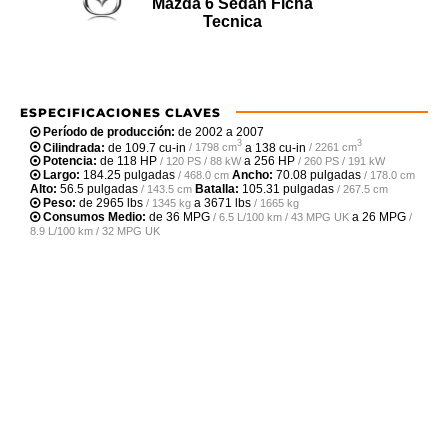
Mazda 6 Sedan Ficha
Tecnica
ESPECIFICACIONES CLAVES
Período de producción:
de 2002 a 2007
3
3
Cilindrada:
de
109.7 cu-in
a
138 cu-in
/ 1798 cm
/ 2261 cm
Potencia:
de
118 HP
a
256 HP
/ 120 PS / 88 kW
/ 260 PS / 191 kW
Largo:
184.25 pulgadas
Ancho:
70.08 pulgadas
/ 468.0 cm
/ 178.0 cm
Alto:
56.5 pulgadas
Batalla:
105.31 pulgadas
/ 143.5 cm
/ 267.5 cm
Peso:
de
2965 lbs
a
3671 lbs
/ 1345 kg
/ 1665 kg
Consumos Medio:
de
36 MPG
a
26 MPG
/ 6.5 L/100 km / 43 MPG UK
/
8.9 L/100 km / 32 MPG UK