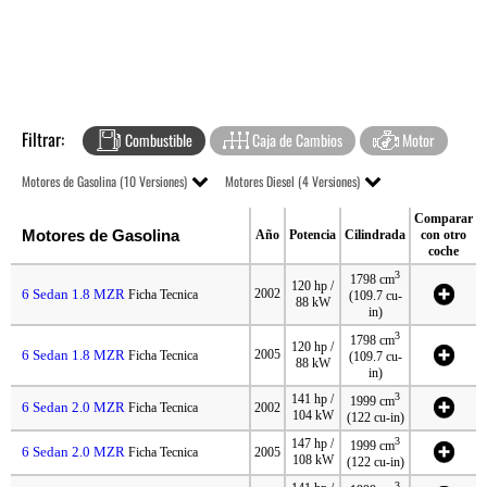
Filtrar:
Combustible
Caja de Cambios
Motor
Motores de Gasolina (10 Versiones)
Motores Diesel (4 Versiones)
Comparar
Motores de Gasolina
Año
Potencia
Cilindrada
con otro
coche
3
1798 cm
120 hp /
6 Sedan 1.8 MZR
2002
Ficha Tecnica
(109.7 cu-
88 kW
in)
3
1798 cm
120 hp /
6 Sedan 1.8 MZR
2005
Ficha Tecnica
(109.7 cu-
88 kW
in)
3
141 hp /
1999 cm
6 Sedan 2.0 MZR
Ficha Tecnica
2002
104 kW
(122 cu-in)
3
147 hp /
1999 cm
6 Sedan 2.0 MZR
Ficha Tecnica
2005
108 kW
(122 cu-in)
3