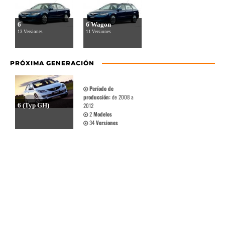
6
6 Wagon
13 Versiones
11 Versiones
PRÓXIMA GENERACIÓN
Período de
producción:
de 2008 a
6 (Typ GH)
2012
2
Modelos
34
Versiones