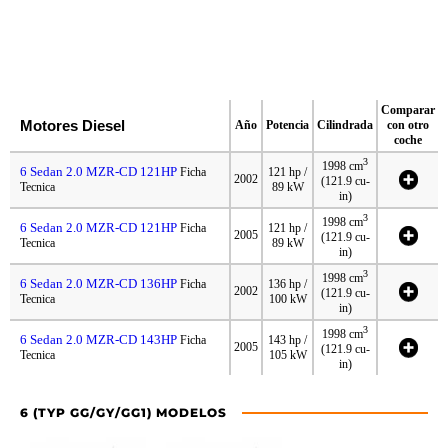
Comparar
Motores Diesel
Año
Potencia
Cilindrada
con otro
coche
3
1998 cm
6 Sedan 2.0 MZR-CD 121HP
Ficha
121 hp /
2002
(121.9 cu-
Tecnica
89 kW
in)
3
1998 cm
6 Sedan 2.0 MZR-CD 121HP
Ficha
121 hp /
2005
(121.9 cu-
Tecnica
89 kW
in)
3
1998 cm
6 Sedan 2.0 MZR-CD 136HP
Ficha
136 hp /
2002
(121.9 cu-
Tecnica
100 kW
in)
3
1998 cm
6 Sedan 2.0 MZR-CD 143HP
Ficha
143 hp /
2005
(121.9 cu-
Tecnica
105 kW
in)
6 (TYP GG/GY/GG1) MODELOS