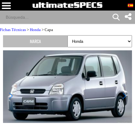
Fichas Técnicas
>
Honda
> Capa
MARCA