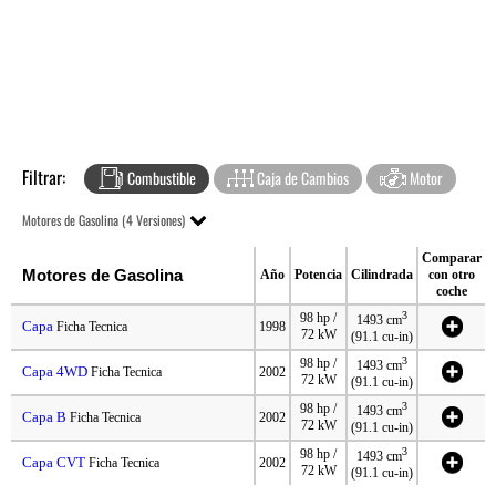
Filtrar:
Combustible
Caja de Cambios
Motor
Motores de Gasolina (4 Versiones)
Comparar
Motores de Gasolina
Año
Potencia
Cilindrada
con otro
coche
3
98 hp /
1493 cm
Capa
Ficha Tecnica
1998
72 kW
(91.1 cu-in)
3
98 hp /
1493 cm
Capa 4WD
Ficha Tecnica
2002
72 kW
(91.1 cu-in)
3
98 hp /
1493 cm
Capa B
Ficha Tecnica
2002
72 kW
(91.1 cu-in)
3
98 hp /
1493 cm
Capa CVT
Ficha Tecnica
2002
72 kW
(91.1 cu-in)