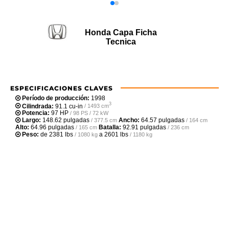
Honda Capa Ficha
Tecnica
ESPECIFICACIONES CLAVES
Período de producción:
1998
3
Cilindrada:
91.1 cu-in
/ 1493 cm
Potencia:
97 HP
/ 98 PS / 72 kW
Largo:
148.62 pulgadas
Ancho:
64.57 pulgadas
/ 377.5 cm
/ 164 cm
Alto:
64.96 pulgadas
Batalla:
92.91 pulgadas
/ 165 cm
/ 236 cm
Peso:
de
2381 lbs
a
2601 lbs
/ 1080 kg
/ 1180 kg