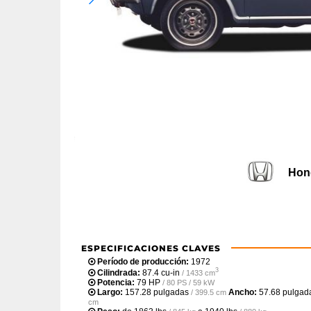
Hon
ESPECIFICACIONES CLAVES
Período de producción:
1972
3
Cilindrada:
87.4 cu-in
/ 1433 cm
Potencia:
79 HP
/ 80 PS / 59 kW
Largo:
157.28 pulgadas
Ancho:
57.68 pulgad
/ 399.5 cm
cm