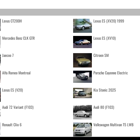
Lexus CT200H
Lexus ES (XV20) 1999
Mercedes Benz CLK GTR
Lexus ES (XV10)
Jaecoo 7
Citroen SM
Alfa Romeo Montreal
Porsche Cayenne Electric
Lexus ES (V20)
Kia Stonic 2025
Audi 72 Variant (F103)
Audi 80 (F103)
Renault Clio 6
Volkswagen Multivan T5 LWB