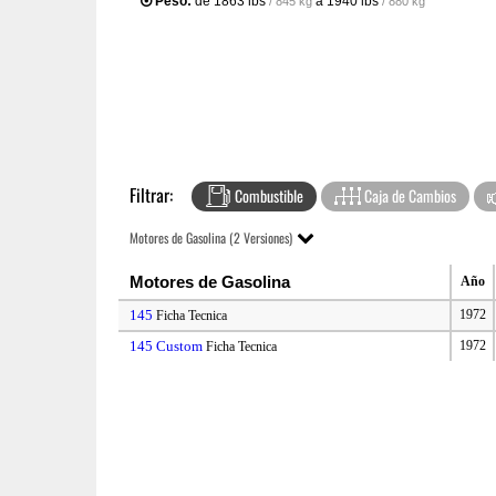
Peso:
de
1863 lbs
a
1940 lbs
/ 845 kg
/ 880 kg
Filtrar:
Combustible
Caja de Cambios
Motores de Gasolina (2 Versiones)
Motores de Gasolina
Año
145
1972
Ficha Tecnica
145 Custom
1972
Ficha Tecnica