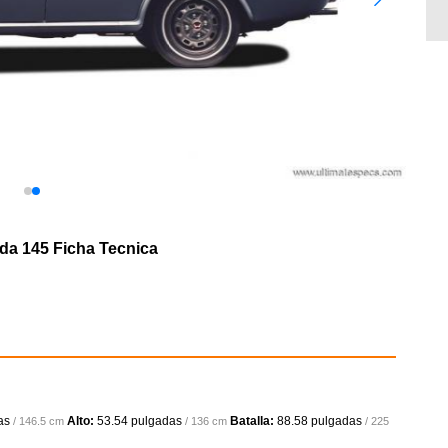
da 145 Ficha Tecnica
as
Alto:
53.54 pulgadas
Batalla:
88.58 pulgadas
/ 146.5 cm
/ 136 cm
/ 225