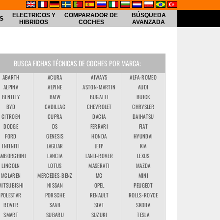
ELECTRICOS Y
COMPARADOR DE
BÚSQUEDA
S
HIBRIDOS
COCHES
AVANZADA
BUSCA FICHAS TÉCNICAS DE COCHES POR MARCA:
ABARTH
ACURA
AIWAYS
ALFA-ROMEO
ALPINA
ALPINE
ASTON-MARTIN
AUDI
BENTLEY
BMW
BUGATTI
BUICK
BYD
CADILLAC
CHEVROLET
CHRYSLER
CITROEN
CUPRA
DACIA
DAIHATSU
DODGE
DS
FERRARI
FIAT
FORD
GENESIS
HONDA
HYUNDAI
INFINITI
JAGUAR
JEEP
KIA
AMBORGHINI
LANCIA
LAND-ROVER
LEXUS
LINCOLN
LOTUS
MASERATI
MAZDA
MCLAREN
MERCEDES-BENZ
MG
MINI
MITSUBISHI
NISSAN
OPEL
PEUGEOT
POLESTAR
PORSCHE
RENAULT
ROLLS-ROYCE
ROVER
SAAB
SEAT
SKODA
SMART
SUBARU
SUZUKI
TESLA