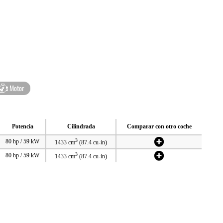
Motor
Potencia
Cilindrada
Comparar con otro coche
3
80 hp / 59 kW
1433 cm
(87.4 cu-in)
3
80 hp / 59 kW
1433 cm
(87.4 cu-in)