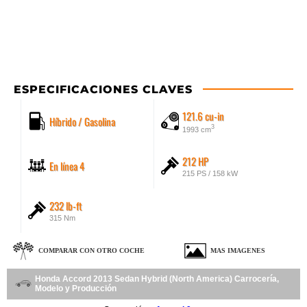
ESPECIFICACIONES CLAVES
121.6 cu-in
Híbrido / Gasolina
3
1993 cm
212 HP
En línea 4
215 PS / 158 kW
232 lb-ft
315 Nm
COMPARAR CON OTRO COCHE
MAS IMAGENES
Honda Accord 2013 Sedan Hybrid (North America) Carrocería,
Modelo y Producción