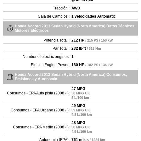
Tracción :
AWD
Caja de Cambios :
1 velocidades Automatic
Honda Accord 2013 Sedan Hybrid (North America) Datos Técnicos
Motores Eléctricos
Potencia Total :
212 HP
/ 215 PS / 158 kW
Par Total :
232 lb-ft
/ 315 Nm
Number of electric engines:
1
Electric Engine Power:
180 HP
/ 182 PS / 134 kW
Honda Accord 2013 Sedan Hybrid (North America) Consumos,
Emisiones y Autonomia
47 MPG
Consumos - EPA Auto pista (2008 - ):
56 MPG UK
5 L/100 km
49 MPG
Consumos - EPA Urbano (2008 - ):
59 MPG UK
4.8 L/100 km
48 MPG
Consumos - EPA Medio (2008 - ):
58 MPG UK
4.9 L/100 km
Autonomia (EPA):
761 miles
/ 1224 km