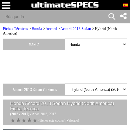
Fichas Técnicas
>
Honda
>
Accord
>
Accord 2013 Sedan
> Hybrid (North
America)
MARCA
Accord 2013 Sedan Versiones
Honda Accord 2013 Sedan Hybrid (North America)
Ficha Tecnica
(2016 - 2017)
- Años 2016, 2017
★★★★★
★★★★★
¿Tienes este coche? ¡Valóralo!