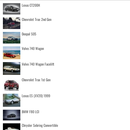
Lexus CT200H
Chevrolet Trax 2nd Gen
Deepal S05
Volvo 740 Wagon
Volvo 740 Wagon Facelift
Chevrolet Trax 1st Gen
Lexus ES (XV20) 1999
BMW F80 LCI
Chrysler Sebring Convertible