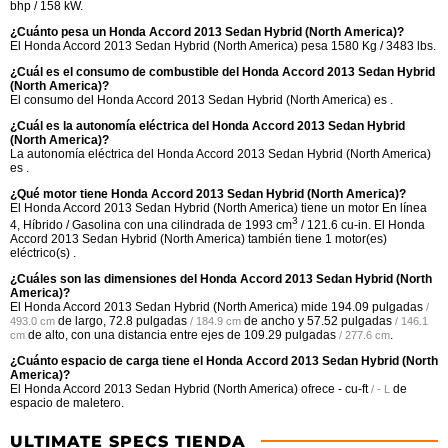
bhp / 158 kW.
¿Cuánto pesa un Honda Accord 2013 Sedan Hybrid (North America)?
El Honda Accord 2013 Sedan Hybrid (North America) pesa 1580 Kg / 3483 lbs.
¿Cuál es el consumo de combustible del Honda Accord 2013 Sedan Hybrid
(North America)?
El consumo del Honda Accord 2013 Sedan Hybrid (North America) es .
¿Cuál es la autonomía eléctrica del Honda Accord 2013 Sedan Hybrid
(North America)?
La autonomía eléctrica del Honda Accord 2013 Sedan Hybrid (North America)
es .
¿Qué motor tiene Honda Accord 2013 Sedan Hybrid (North America)?
El Honda Accord 2013 Sedan Hybrid (North America) tiene un motor En línea
3
4, Híbrido / Gasolina con una cilindrada de 1993 cm
/ 121.6 cu-in. El Honda
Accord 2013 Sedan Hybrid (North America) también tiene 1 motor(es)
eléctrico(s) .
¿Cuáles son las dimensiones del Honda Accord 2013 Sedan Hybrid (North
America)?
El Honda Accord 2013 Sedan Hybrid (North America) mide
194.09 pulgadas
/
de largo,
72.8 pulgadas
de ancho y
57.52 pulgadas
493.0 cm
/ 184.9 cm
/ 146.1
de alto, con una distancia entre ejes de
109.29 pulgadas
.
cm
/ 277.6 cm
¿Cuánto espacio de carga tiene el Honda Accord 2013 Sedan Hybrid (North
America)?
El Honda Accord 2013 Sedan Hybrid (North America) ofrece
- cu-ft
de
/ - L
espacio de maletero.
ULTIMATE SPECS TIENDA