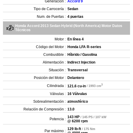
Generación :
Accord 9
Tipo de Carrocería :
Sedan
Num. de Puertas :
4 puertas
Honda Accord 2013 Sedan Hybrid (North America) Motor Datos
Técnicos
Motor :
En línea 4
Código del Motor :
Honda LFA R-series
Combustible :
Híbrido / Gasolina
Alimentación :
Indirect Injection
Situación :
Transversal
Posición del Motor :
Delantero
3
Cilindrada :
121.6 cu-in
/ 1993 cm
Válvulas :
16 Válvulas
Sobrealimentación :
atmosférico
Relación de Compresión :
13.0
143 HP
/ 145 PS / 107 kW
Potencia :
@ 6200 rpm
129 lb-ft
/ 175 Nm
Par máximo :
@ 4000 rpm