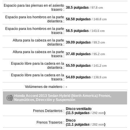
Espacio para las piernas en el asiento
38.5 pulgadas
/ 97.8 cm
trasero :
Espacio para los hombros en la parte
58.58 pulgadas
/ 148.8 cm
delantera :
Espacio para los hombros en la parte
56.5 pulgadas
/ 143.5 cm
trasera :
Altura para la cabeza en la parte
39.09 pulgadas
/ 99.3 cm
delantera :
Altura para la cabeza en la parte
37.48 pulgadas
/ 95.2 cm
trasera :
Espacio libre para la cadera en la
55.59 pulgadas
/ 141.2 cm
delantera :
Espacio libre para la cadera en la
54.69 pulgadas
/ 138.9 cm
trasera :
Volúmenes de maletero :
-
Honda Accord 2013 Sedan Hybrid (North America) Frenos,
Neumáticos, Dirección y Suspensión
Disco ventilado
Frenos Delanteros :
(
11.5 pulgadas
)
/ 292 mm
Disco
Frenos Traseros :
(
11.1 pulgadas
)
/ 282 mm