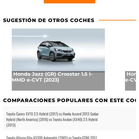
SUGESTIÓN DE OTROS COCHES
Honda Jazz (GR) Crosstar 1.5 i-
Hond
MMD e-CVT (2023)
e-CVT
COMPARACIONES POPULARES CON ESTE CO
Toyota Camry XV70 2.5 Hybrid (2017) vs Honda Accord 2013 Sedan
Hybrid (North America) (2016) vs Toyota Avalon (XX40) 2.5 Hybrid
(2013)
Toyota Altezza Gita AS300 Automatic (2001) vs Toyota GT86 2017