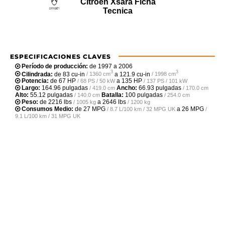
Citroen Xsara Ficha
Tecnica
ESPECIFICACIONES CLAVES
Período de producción:
de 1997 a 2006
3
3
Cilindrada:
de
83 cu-in
a
121.9 cu-in
/ 1360 cm
/ 1998 cm
Potencia:
de
67 HP
a
135 HP
/ 68 PS / 50 kW
/ 137 PS / 101 kW
Largo:
164.96 pulgadas
Ancho:
66.93 pulgadas
/ 419.0 cm
/ 170.0 cm
Alto:
55.12 pulgadas
Batalla:
100 pulgadas
/ 140.0 cm
/ 254.0 cm
Peso:
de
2216 lbs
a
2646 lbs
/ 1005 kg
/ 1200 kg
Consumos Medio:
de
27 MPG
a
26 MPG
/ 8.7 L/100 km / 32 MPG UK
/
9.1 L/100 km / 31 MPG UK