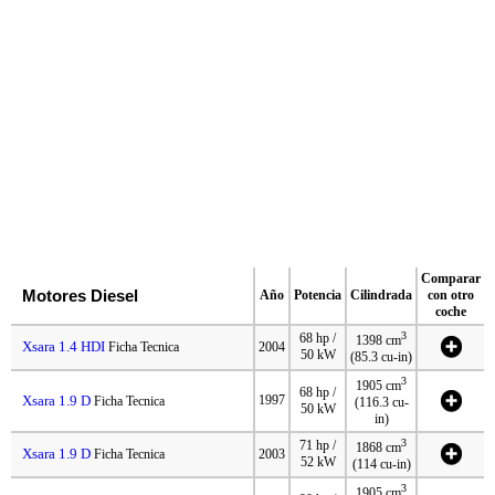
Comparar
Motores Diesel
Año
Potencia
Cilindrada
con otro
coche
3
68 hp /
1398 cm
Xsara 1.4 HDI
Ficha Tecnica
2004
50 kW
(85.3 cu-in)
3
1905 cm
68 hp /
Xsara 1.9 D
1997
Ficha Tecnica
(116.3 cu-
50 kW
in)
3
71 hp /
1868 cm
Xsara 1.9 D
Ficha Tecnica
2003
52 kW
(114 cu-in)
3
1905 cm