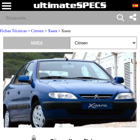
Fichas Técnicas
>
Citroen
>
Xsara
> Xsara
MARCA