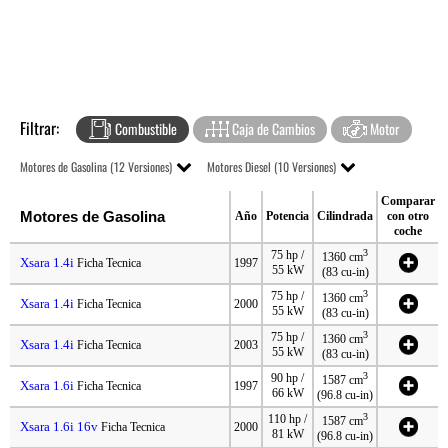
Filtrar:
Combustible
Caja de Cambios
Motor
Motores de Gasolina (12 Versiones)
Motores Diesel (10 Versiones)
Comparar
Motores de Gasolina
Año
Potencia
Cilindrada
con otro
coche
3
75 hp /
1360 cm
Xsara 1.4i
Ficha Tecnica
1997
55 kW
(83 cu-in)
3
75 hp /
1360 cm
Xsara 1.4i
Ficha Tecnica
2000
55 kW
(83 cu-in)
3
75 hp /
1360 cm
Xsara 1.4i
Ficha Tecnica
2003
55 kW
(83 cu-in)
3
90 hp /
1587 cm
Xsara 1.6i
Ficha Tecnica
1997
66 kW
(96.8 cu-in)
3
110 hp /
1587 cm
Xsara 1.6i 16v
Ficha Tecnica
2000
81 kW
(96.8 cu-in)