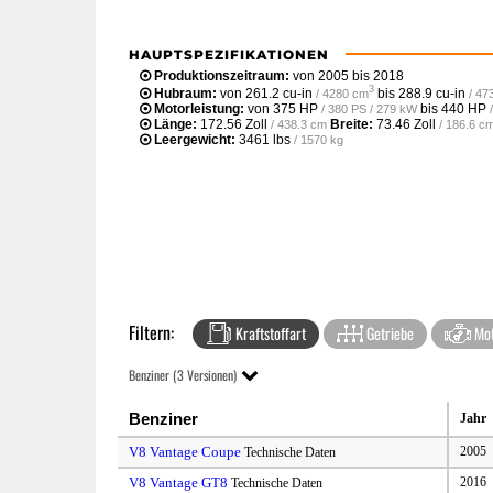
HAUPTSPEZIFIKATIONEN
Produktionszeitraum:
von 2005 bis 2018
3
Hubraum:
von
261.2 cu-in
bis
288.9 cu-in
/ 4280 cm
/ 47
Motorleistung:
von
375 HP
bis
440 HP
/ 380 PS / 279 kW
Länge:
172.56 Zoll
Breite:
73.46 Zoll
/ 438.3 cm
/ 186.6 c
Leergewicht‎:
3461 lbs
/ 1570 kg
Filtern:
Kraftstoffart
Getriebe
Mot
Benziner (3 Versionen)
Benziner
Jahr
V8 Vantage Coupe
2005
Technische Daten
V8 Vantage GT8
2016
Technische Daten