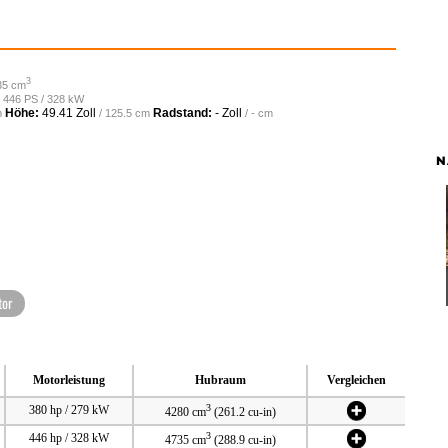
3
35 cm
/ 446 PS / 328 kW
Höhe:
49.41 Zoll
Radstand:
- Zoll
m
/ 125.5 cm
/ - cm
N
or
Motorleistung
Hubraum
Vergleichen
3
380 hp / 279 kW
4280 cm
(261.2 cu-in)
3
446 hp / 328 kW
4735 cm
(288.9 cu-in)