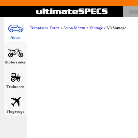
Technische Daten
>
Aston Martin
>
Vantage
> V8 Vantage
Autos
Motorräder
Traktoren
Flugzeuge