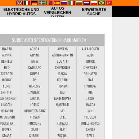
AUTOS
ELEKTRISCHE UND
ERWEITERTE
VERGLEICHEN
HYBRID AUTOS
SUCHE
DATEN
SUCHE AUTO SPEZIFIKATIONEN NACH MARKEN
ABARTH
ACURA
AIWAYS
ALFA-ROMEO
ALPINA
ALPINE
ASTON-MARTIN
AUDI
BENTLEY
BMW
BUGATTI
BUICK
BYD
CADILLAC
CHEVROLET
CHRYSLER
CITROEN
CUPRA
DACIA
DAIHATSU
DODGE
DS
FERRARI
FIAT
FORD
GENESIS
HONDA
HYUNDAI
INFINITI
JAGUAR
JEEP
KIA
AMBORGHINI
LANCIA
LAND-ROVER
LEXUS
LINCOLN
LOTUS
MASERATI
MAZDA
MCLAREN
MERCEDES-BENZ
MG
MINI
MITSUBISHI
NISSAN
OPEL
PEUGEOT
POLESTAR
PORSCHE
RENAULT
ROLLS-ROYCE
ROVER
SAAB
SEAT
SKODA
SMART
SUBARU
SUZUKI
TESLA