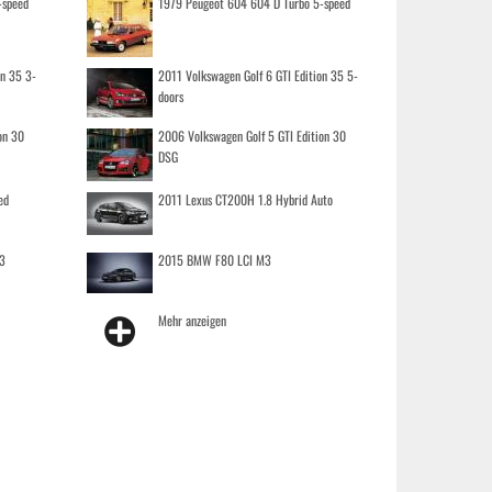
-speed
1979 Peugeot 604 604 D Turbo 5-speed
on 35 3-
2011 Volkswagen Golf 6 GTI Edition 35 5-
doors
on 30
2006 Volkswagen Golf 5 GTI Edition 30
DSG
ed
2011 Lexus CT200H 1.8 Hybrid Auto
3
2015 BMW F80 LCI M3
Mehr anzeigen