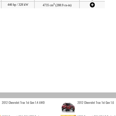
3
446 hp / 328 kW
4735 cm
(288.9 cu-in)
2012 Chevrolet Trax 1st Gen 1.4 AWD
2012 Chevrolet Trax 1st Gen 1.6