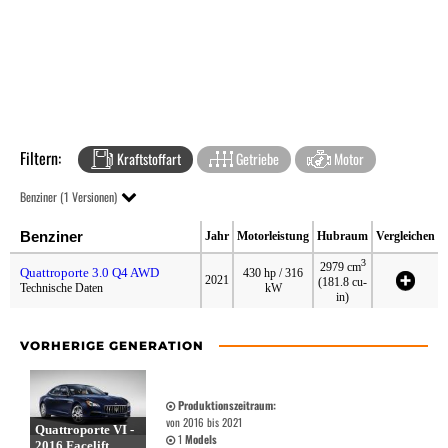
Filtern:
Kraftstoffart
Getriebe
Motor
Benziner (1 Versionen)
Benziner
Jahr
Motorleistung
Hubraum
Vergleichen
3
2979 cm
Quattroporte 3.0 Q4 AWD
430 hp / 316
2021
(181.8 cu-
Technische Daten
kW
in)
VORHERIGE GENERATION
Produktionszeitraum:
von 2016 bis 2021
Quattroporte VI -
1
Models
2016 Facelift