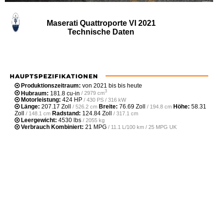
Maserati Quattroporte VI 2021
Technische Daten
HAUPTSPEZIFIKATIONEN
Produktionszeitraum:
von 2021 bis bis heute
3
Hubraum:
181.8 cu-in
/ 2979 cm
Motorleistung:
424 HP
/ 430 PS / 316 kW
Länge:
207.17 Zoll
Breite:
76.69 Zoll
Höhe:
58.31
/ 526.2 cm
/ 194.8 cm
Zoll
Radstand:
124.84 Zoll
/ 148.1 cm
/ 317.1 cm
Leergewicht‎:
4530 lbs
/ 2055 kg
Verbrauch Kombiniert:
21 MPG
/ 11.1 L/100 km / 25 MPG UK