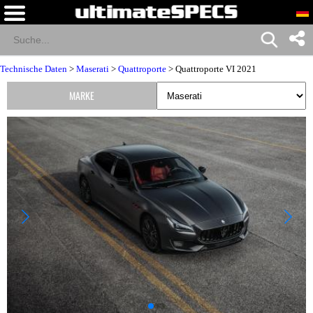
Technische Daten
>
Maserati
>
Quattroporte
> Quattroporte VI 2021
MARKE