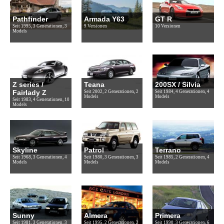
Pathfinder
Armada Y63
GT R
Seit 1995, 3 Generationen, 3
9 Versionen
10 Versionen
Models
Z series /
Teana
200SX / Silvia
Fairlady Z
Seit 2002, 2 Generationen, 2
Seit 1984, 4 Generationen, 4
Models
Models
Seit 1983, 4 Generationen, 10
Models
Skyline
Patrol
Terrano
Seit 1968, 3 Generationen, 4
Seit 1980, 3 Generationen, 3
Seit 1985, 2 Generationen, 4
Models
Models
Models
Sunny
Almera
Primera
Seit 1981, 3 Generationen, 3
Seit 1995, 2 Generationen, 2
Seit 1990, 3 Generationen, 6