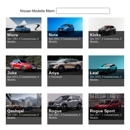
Nissan-Modelle filtern:
Micra
Note
Kicks
Seit 1982, 6 Generationen, 8
Seit 2004, 3 Generationen, 3
Seit 2017, 3 Generationen, 3
Models
Models
Models
Juke
Ariya
Leaf
Seit 2011, 3 Generationen, 4
5 Versionen
Seit 2010, 3 Generationen, 3
Models
Models
Qashqai
Rogue
Rogue Sport
Seit 2007, 4 Generationen, 6
Seit 2007, 4 Generationen, 4
Seit 2017, 2 Generationen, 2
Models
Models
Models