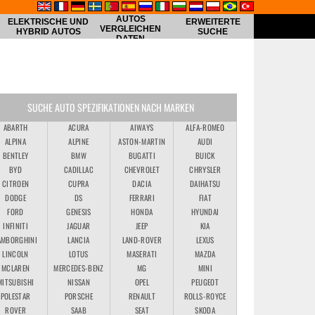
AUTOS
ELEKTRISCHE UND
ERWEITERTE
VERGLEICHEN
HYBRID AUTOS
SUCHE
DATEN
SUCHE AUTO SPEZIFIKATIONEN NACH MARKEN
ABARTH
ACURA
AIWAYS
ALFA-ROMEO
ALPINA
ALPINE
ASTON-MARTIN
AUDI
BENTLEY
BMW
BUGATTI
BUICK
BYD
CADILLAC
CHEVROLET
CHRYSLER
CITROEN
CUPRA
DACIA
DAIHATSU
DODGE
DS
FERRARI
FIAT
FORD
GENESIS
HONDA
HYUNDAI
INFINITI
JAGUAR
JEEP
KIA
AMBORGHINI
LANCIA
LAND-ROVER
LEXUS
LINCOLN
LOTUS
MASERATI
MAZDA
MCLAREN
MERCEDES-BENZ
MG
MINI
MITSUBISHI
NISSAN
OPEL
PEUGEOT
POLESTAR
PORSCHE
RENAULT
ROLLS-ROYCE
ROVER
SAAB
SEAT
SKODA