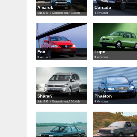
Amarok
Corrado
Seit 2010, 3 Generationen, 4 Models
4 Versionen
Fox
Lupo
3 Versionen
9 Versionen
Sharan
Phaeton
Seit 1995, 4 Generationen, 5 Models
9 Versionen