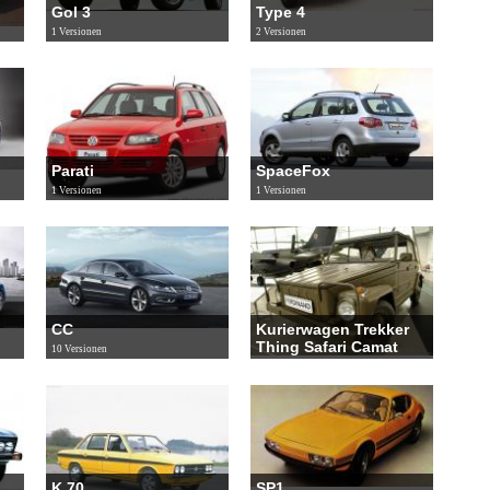
Gol 3
Type 4
1 Versionen
2 Versionen
Parati
SpaceFox
1 Versionen
1 Versionen
CC
Kurierwagen Trekker
Thing Safari Camat
10 Versionen
1 Versionen
K 70
SP1