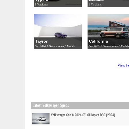
5 Versionen
1 Versionen
Tayron
California
Seit 2024, 1 Generationen, 1 Models
Seit 2003, 3 Generationen, 9 Model
View F
Latest Volkswagen Specs
Volkswagen Golf 8 2024 GTI Clubsport DSG (2024)