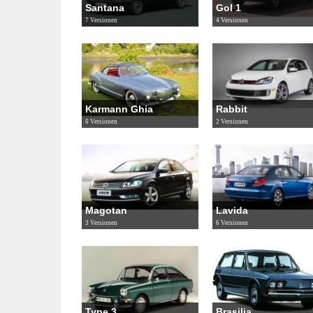
Santana
Gol 1
7 Versionen
4 Versionen
Karmann Ghia
Rabbit
6 Versionen
2 Versionen
Magotan
Lavida
3 Versionen
6 Versionen
Type 3
Brasilia