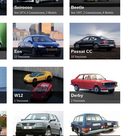
Scirocco
Beetle
Seit 1974, 3 Generationen, 3 Models
Seit 1997, 2 Generationen, 8 Models
Eos
Passat CC
23 Versionen
10 Versionen
W12
Derby
1 Versionen
2 Versionen