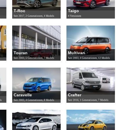
T-Roc
Taigo
s
Seit 2017, 2 Generationen, 4 Models
4 Versionen
Touran
Multivan
s
Seit 2003, 5 Generationen, 7 Models
Seit 2003, 4 Generationen, 12 Models
Caravelle
Crafter
ls
Seit 2003, 4 Generationen, 8 Models
Seit 2016, 1 Generationen, 7 Models