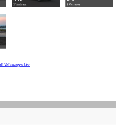
2 Versionen
1 Versionen
s
ull Volkswagen List