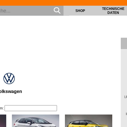
TECHNISCHE
SHOP
DATEN
olkswagen
L
rn: