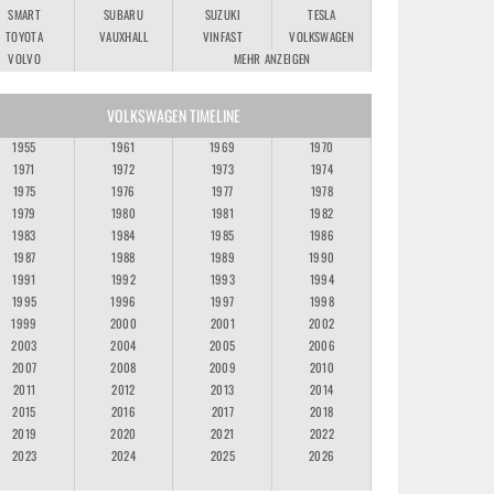
SMART
SUBARU
SUZUKI
TESLA
TOYOTA
VAUXHALL
VINFAST
VOLKSWAGEN
VOLVO
MEHR ANZEIGEN
VOLKSWAGEN TIMELINE
1955
1961
1969
1970
1971
1972
1973
1974
1975
1976
1977
1978
1979
1980
1981
1982
1983
1984
1985
1986
1987
1988
1989
1990
1991
1992
1993
1994
1995
1996
1997
1998
1999
2000
2001
2002
2003
2004
2005
2006
2007
2008
2009
2010
2011
2012
2013
2014
2015
2016
2017
2018
2019
2020
2021
2022
2023
2024
2025
2026