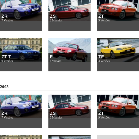
ZR
ZS
ZT
7 Versões
2 Modelos
9 Versões
ZT T
F
TF
9 Versões
4 Versões
4 Versões
2003
ZR
ZS
ZT
7 Versões
2 Modelos
9 Versões