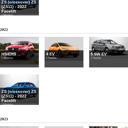
ZS (crossover) ZS
(ZS11) - 2022
Facelift
2 Modelos
2022
HS/EHS
4 EV
5 SW EV
1 Modelos
5 Versões
2 Versões
ZS (crossover) ZS
(ZS11) - 2022
Facelift
2 Modelos
2023