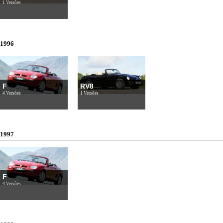
1 Versões
1996
F
RV8
4 Versões
1 Versões
1997
F
4 Versões