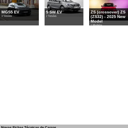
MGS5 EV
5 SW EV
ZS (crossover) ZS
(ZS32) - 2025 New
3 Versões
2 Versões
Model
1 Modelos
Novas Fichas Técnicas de Carros