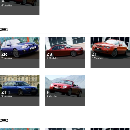
F
4 Versões
2001
ZR
ZS
ZT
7 Versões
2 Modelos
9 Versões
ZT T
F
9 Versões
4 Versões
2002