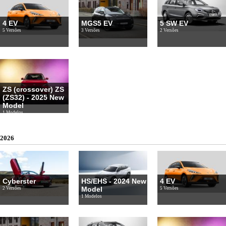
4 EV
MGS5 EV
5 SW EV
5 Versões
3 Versões
2 Versões
ZS (crossover) ZS
(ZS32) - 2025 New
Model
1 Modelos
2026
Cyberster
HS/EHS - 2024 New
4 EV
Model
2 Versões
5 Versões
1 Modelos