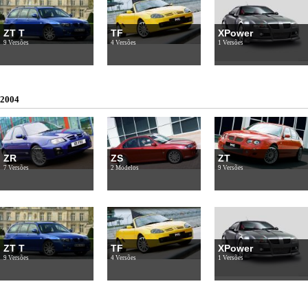
ZT T
TF
XPower
9 Versões
4 Versões
1 Versões
2004
ZR
ZS
ZT
7 Versões
2 Modelos
9 Versões
ZT T
TF
XPower
9 Versões
4 Versões
1 Versões