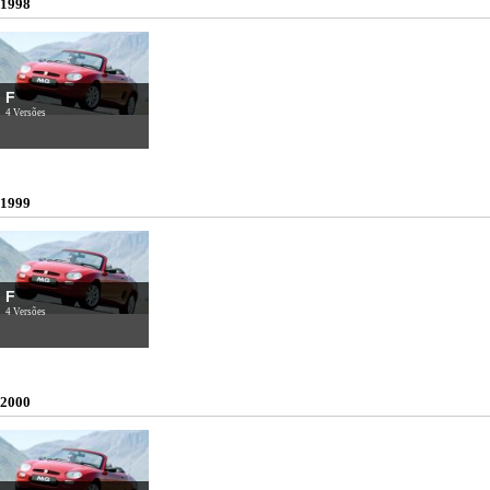
1998
F
4 Versões
1999
F
4 Versões
2000