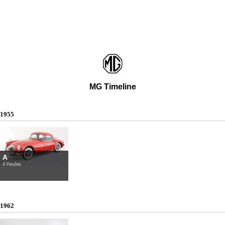
MG Timeline
1955
A
4 Versões
1962