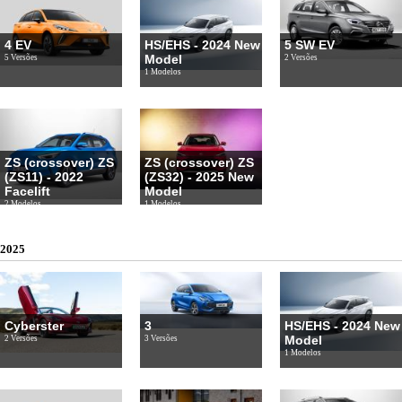
4 EV
HS/EHS - 2024 New
5 SW EV
Model
5 Versões
2 Versões
1 Modelos
ZS (crossover) ZS
ZS (crossover) ZS
(ZS11) - 2022
(ZS32) - 2025 New
Facelift
Model
2 Modelos
1 Modelos
2025
Cyberster
3
HS/EHS - 2024 New
Model
2 Versões
3 Versões
1 Modelos