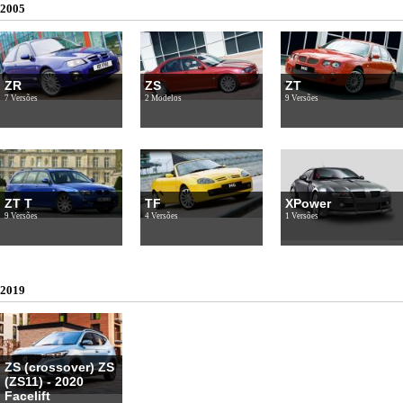
2005
ZR
ZS
ZT
7 Versões
2 Modelos
9 Versões
ZT T
TF
XPower
9 Versões
4 Versões
1 Versões
2019
ZS (crossover) ZS
(ZS11) - 2020
Facelift