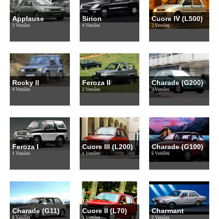
Applause
Sirion
Cuore IV (L500)
3 Versões
4 Versões
2 Versões
Rocky II
Feroza II
Charade (G200)
4 Versões
2 Versões
3 Versões
Feroza I
Cuore III (L200)
Charade (G100)
1 Versões
1 Versões
6 Versões
Charade (G11)
Cuore II (L70)
Charmant
8 Versões
1 Versões
2 Versões