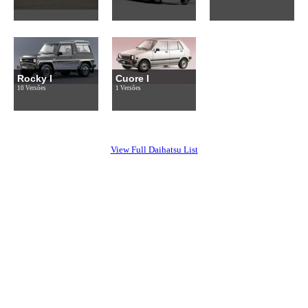
Rocky I
Cuore I
10 Versões
1 Versões
View Full Daihatsu List