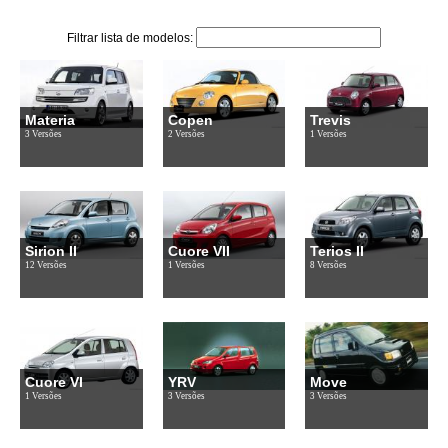
Filtrar lista de modelos:
Materia
Copen
Trevis
3 Versões
2 Versões
1 Versões
Sirion II
Cuore VII
Terios II
12 Versões
1 Versões
8 Versões
Cuore VI
YRV
Move
1 Versões
3 Versões
3 Versões