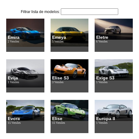
Filtrar lista de modelos:
Emira
Emeya
Eletre
2 Versões
5 Versões
6 Versões
Evija
Elise S3
Exige S3
1 Versões
3 Versões
1 Versões
Evora
Elise
Europa II
15 Versões
15 Versões
1 Versões