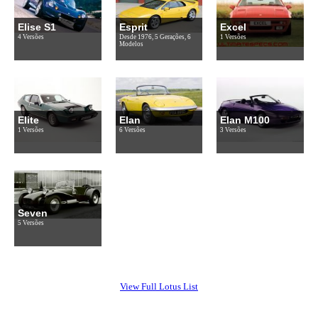
Elise S1
Esprit
Excel
4 Versões
Desde 1976, 5 Gerações, 6
1 Versões
Modelos
Elite
Elan
Elan M100
1 Versões
6 Versões
3 Versões
Seven
5 Versões
View Full Lotus List