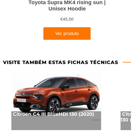
VISITE TAMBÉM ESTAS FICHAS TÉCNICAS
Citroen C4 III BlueHDi 130 (2020)
Citr
130 (