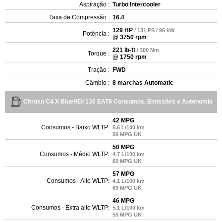
Aspiração :
Turbo Intercooler
Taxa de Compressão :
16.4
129 HP
/ 131 PS / 96 kW
Potência :
@ 3750 rpm
221 lb-ft
/ 300 Nm
Torque :
@ 1750 rpm
Tração :
FWD
Câmbio :
8 marchas Automatic
Citroen C4 X BlueHDi 130 EAT8 Consumos, Emissões e Autonomia
42 MPG
Consumos - Baixo WLTP:
5.6 L/100 km
50 MPG UK
50 MPG
Consumos - Médio WLTP:
4.7 L/100 km
60 MPG UK
57 MPG
Consumos - Alto WLTP:
4.1 L/100 km
69 MPG UK
46 MPG
Consumos - Extra alto WLTP:
5.1 L/100 km
55 MPG UK