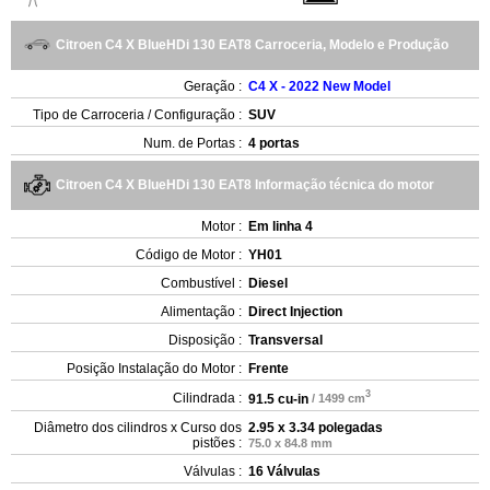
Citroen C4 X BlueHDi 130 EAT8 Carroceria, Modelo e Produção
Geração :
C4 X - 2022 New Model
Tipo de Carroceria / Configuração :
SUV
Num. de Portas :
4 portas
Citroen C4 X BlueHDi 130 EAT8 Informação técnica do motor
Motor :
Em linha 4
Código de Motor :
YH01
Combustível :
Diesel
Alimentação :
Direct Injection
Disposição :
Transversal
Posição Instalação do Motor :
Frente
3
Cilindrada :
91.5 cu-in
/ 1499 cm
Diâmetro dos cilindros x Curso dos
2.95 x 3.34 polegadas
pistões :
75.0 x 84.8 mm
Válvulas :
16 Válvulas