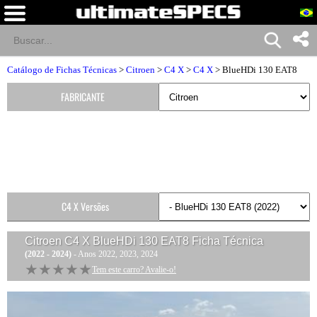
Catálogo de Fichas Técnicas
>
Citroen
>
C4 X
>
C4 X
> BlueHDi 130 EAT8
FABRICANTE
C4 X Versões
Citroen C4 X BlueHDi 130 EAT8
Ficha Técnica
(2022 - 2024)
- Anos 2022, 2023, 2024
★★★★★
★★★★★
Tem este carro? Avalie-o!