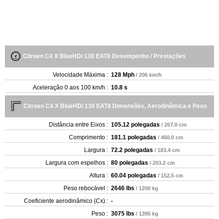
Citroen C4 X BlueHDi 130 EAT8 Desempenho / Prestações
Velocidade Máxima :
128 Mph
/ 206 km/h
Aceleração 0 aos 100 km/h :
10.8 s
Citroen C4 X BlueHDi 130 EAT8 Dimensões, Aerodinâmica e Peso
Distância entre Eixos :
105.12 polegadas
/ 267.0 cm
Comprimento :
181.1 polegadas
/ 460.0 cm
Largura :
72.2 polegadas
/ 183.4 cm
Largura com espelhos :
80 polegadas
/ 203.2 cm
Altura :
60.04 polegadas
/ 152.5 cm
Peso rebocável :
2646 lbs
/ 1200 kg
Coeficiente aerodinâmico (Cx) :
-
Peso :
3075 lbs
/ 1395 kg