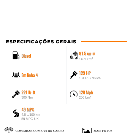
ESPECIFICAÇÕES GERAIS
91.5 cu-in
Diesel
3
1499 cm
129 HP
Em linha 4
131 PS / 96 kW
221 lb-ft
128 Mph
300 Nm
206 km/h
49 MPG
4.8 L/100 km
59 MPG UK
COMPARAR COM OUTRO CARRO
MAIS FOTOS