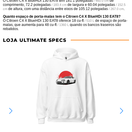
O Citroen C4 X BlueHDi 130 EAT8 tem
181.1 polegadas
de
/ 460.0 cm
comprimento,
72.2 polegadas
de largura e
60.04 polegadas
/ 183.4 cm
/ 152.5
de altura, com uma distância entre eixos de
105.12 polegadas
.
cm
/ 267.0 cm
Quanto espaço de porta-malas tem o Citroen C4 X BlueHDi 130 EAT8?
O Citroen C4 X BlueHDi 130 EAT8 oferece
18 cu-ft
de espaço de porta-
/ 510 L
malas, que aumenta para
48 cu-ft
quando os bancos traseiros são
/ 1360 L
rebatidos.
LOJA ULTIMATE SPECS