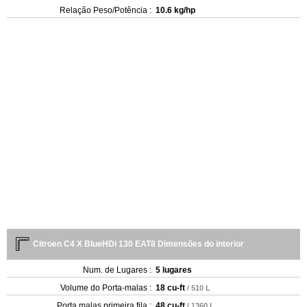
Relação Peso/Potência :
10.6 kg/hp
Citroen C4 X BlueHDi 130 EAT8 Dimensões do interior
Num. de Lugares :
5 lugares
Volume do Porta-malas :
18 cu-ft
/ 510 L
Porta malas primeira fila :
48 cu-ft
/ 1360 L