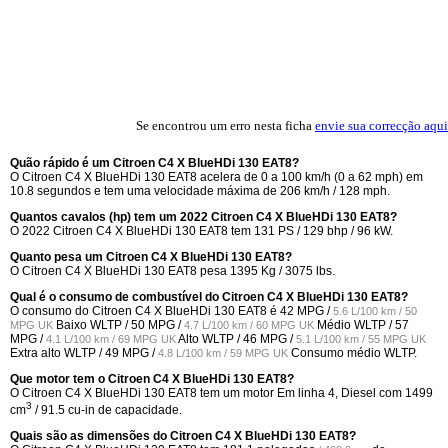
Se encontrou um erro nesta ficha
envie sua correcção aqui
Quão rápido é um Citroen C4 X BlueHDi 130 EAT8?
O Citroen C4 X BlueHDi 130 EAT8 acelera de 0 a 100 km/h (0 a 62 mph) em
10.8 segundos e tem uma velocidade máxima de 206 km/h / 128 mph.
Quantos cavalos (hp) tem um 2022 Citroen C4 X BlueHDi 130 EAT8?
O 2022 Citroen C4 X BlueHDi 130 EAT8 tem 131 PS / 129 bhp / 96 kW.
Quanto pesa um Citroen C4 X BlueHDi 130 EAT8?
O Citroen C4 X BlueHDi 130 EAT8 pesa 1395 Kg / 3075 lbs.
Qual é o consumo de combustível do Citroen C4 X BlueHDi 130 EAT8?
O consumo do Citroen C4 X BlueHDi 130 EAT8 é
42 MPG /
5.6 L/100 km / 50
Baixo WLTP /
50 MPG /
Médio WLTP /
57
MPG UK
4.7 L/100 km / 60 MPG UK
MPG /
Alto WLTP /
46 MPG /
4.1 L/100 km / 69 MPG UK
5.1 L/100 km / 55 MPG UK
Extra alto WLTP /
49 MPG /
Consumo médio WLTP.
4.8 L/100 km / 59 MPG UK
Que motor tem o Citroen C4 X BlueHDi 130 EAT8?
O Citroen C4 X BlueHDi 130 EAT8 tem um motor Em linha 4, Diesel com 1499
3
cm
/ 91.5 cu-in de capacidade.
Quais são as dimensões do Citroen C4 X BlueHDi 130 EAT8?