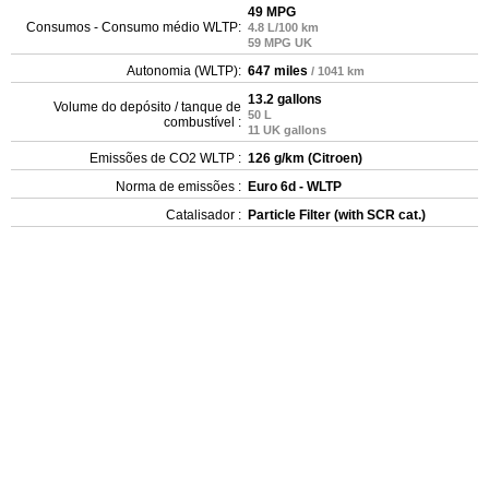
49 MPG
Consumos - Consumo médio WLTP:
4.8 L/100 km
59 MPG UK
Autonomia (WLTP):
647 miles
/ 1041 km
13.2 gallons
Volume do depósito / tanque de
50 L
combustível :
11 UK gallons
Emissões de CO2 WLTP :
126 g/km (Citroen)
Norma de emissões :
Euro 6d - WLTP
Catalisador :
Particle Filter (with SCR cat.)