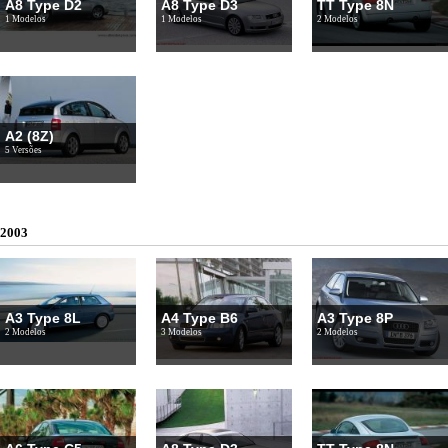
A8 Type D2
A8 Type D3
TT Type 8N
1 Modelos
1 Modelos
2 Modelos
A2 (8Z)
5 Versões
2003
A3 Type 8L
A4 Type B6
A3 Type 8P
2 Modelos
3 Modelos
2 Modelos