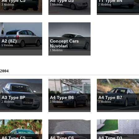
A6 Type C5
A8 Type D3
TT Type 8N
3 Modelos
1 Modelos
2 Modelos
A2 (8Z)
Concept Cars
Nuvolari
5 Versões
1 Modelos
2004
A3 Type 8P
A4 Type B6
A4 Type B7
2 Modelos
3 Modelos
3 Modelos
A6 Type C5
A6 Type C6
A8 Type D3