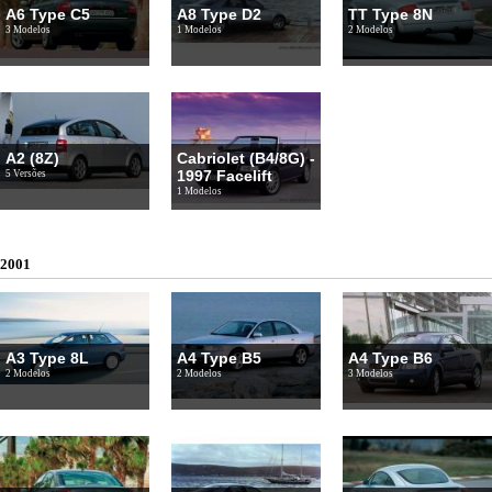
A6 Type C5
A8 Type D2
TT Type 8N
3 Modelos
1 Modelos
2 Modelos
A2 (8Z)
Cabriolet (B4/8G) -
1997 Facelift
5 Versões
1 Modelos
2001
A3 Type 8L
A4 Type B5
A4 Type B6
2 Modelos
2 Modelos
3 Modelos