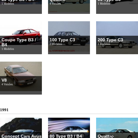
1 Modelos
4 Versões
1 Modelos
Coupe Type B3 /
100 Type C3
200 Type C3
B4
2 Modelos
1 Modelos
1 Modelos
V8
4 Versões
1991
Concept Cars Avus
80 Type B3 / B4
Quattro