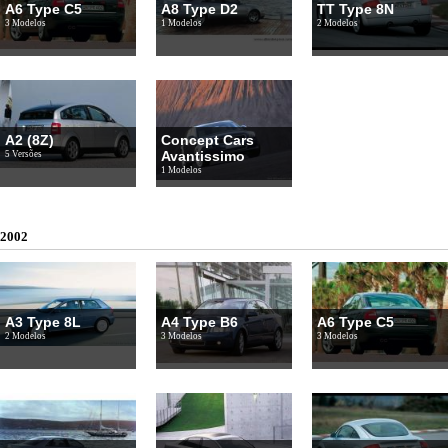
A6 Type C5
A8 Type D2
TT Type 8N
3 Modelos
1 Modelos
2 Modelos
A2 (8Z)
Concept Cars
Avantissimo
5 Versões
1 Modelos
2002
A3 Type 8L
A4 Type B6
A6 Type C5
2 Modelos
3 Modelos
3 Modelos