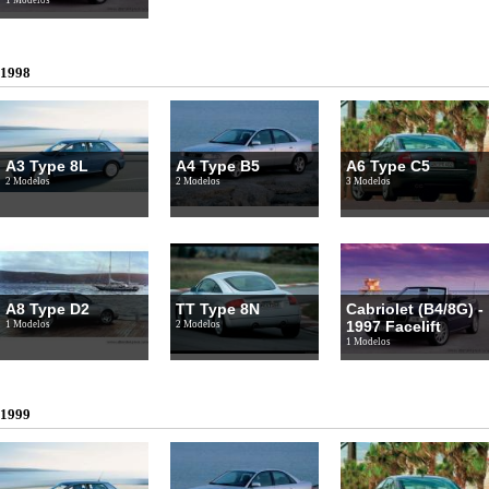
1998
A3 Type 8L
A4 Type B5
A6 Type C5
2 Modelos
2 Modelos
3 Modelos
A8 Type D2
TT Type 8N
Cabriolet (B4/8G) -
1997 Facelift
1 Modelos
2 Modelos
1 Modelos
1999