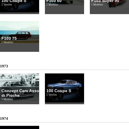
100 Coupe S
F103 60
F103 Super 90
2 Versões
2 Modelos
1 Modelos
F103 75
2 Modelos
1973
Concept Cars Asso
100 Coupe S
di Picche
2 Versões
1 Modelos
1974