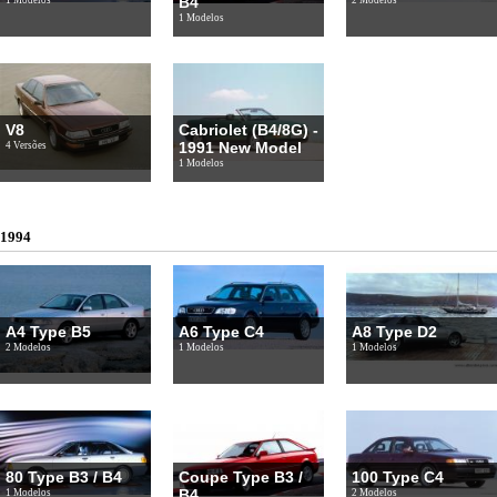
B4
1 Modelos
V8
Cabriolet (B4/8G) -
1991 New Model
4 Versões
1 Modelos
1994
A4 Type B5
A6 Type C4
A8 Type D2
2 Modelos
1 Modelos
1 Modelos
80 Type B3 / B4
Coupe Type B3 /
100 Type C4
B4
1 Modelos
2 Modelos