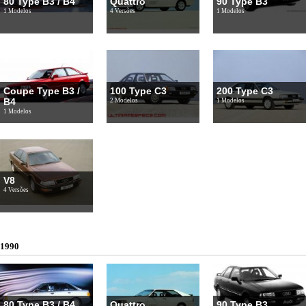
80 Type B3 / B4
Quattro
90 Type B3
1 Modelos
4 Versões
1 Modelos
Coupe Type B3 /
100 Type C3
200 Type C3
B4
2 Modelos
1 Modelos
1 Modelos
V8
4 Versões
1990
80 Type B3 / B4
Quattro
90 Type B3