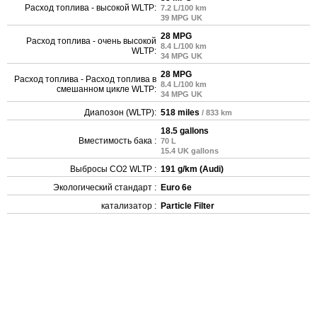
Расход топлива - высокой WLTP:
7.2 L/100 km
39 MPG UK
28 MPG
Расход топлива - очень высокой
8.4 L/100 km
WLTP:
34 MPG UK
28 MPG
Расход топлива - Расход топлива в
8.4 L/100 km
смешанном цикле WLTP:
34 MPG UK
Диапозон (WLTP):
518 miles
/ 833 km
18.5 gallons
Вместимость бака :
70 L
15.4 UK gallons
Выбросы CO2 WLTP :
191 g/km (Audi)
Экологический стандарт :
Euro 6e
катализатор :
Particle Filter