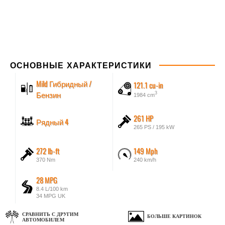
ОСНОВНЫЕ ХАРАКТЕРИСТИКИ
Mild Гибридный /
121.1 cu-in
Бензин
3
1984 cm
261 HP
Рядный 4
265 PS / 195 kW
272 lb-ft
149 Mph
370 Nm
240 km/h
28 MPG
8.4 L/100 km
34 MPG UK
СРАВНИТЬ С ДРУГИМ
БОЛЬШЕ КАРТИНОК
АВТОМОБИЛЕМ