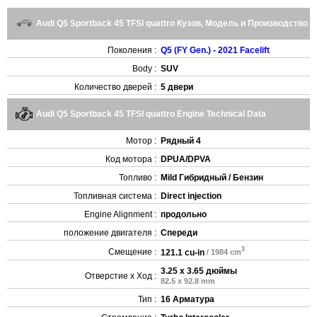
Audi Q5 Sportback 45 TFSI quattro Кузов, Модель и Производство
Поколения :
Q5 (FY Gen.) - 2021 Facelift
Body :
SUV
Количество дверей :
5 двери
Audi Q5 Sportback 45 TFSI quattro Engine Technical Data
Мотор :
Рядный 4
Код мотора :
DPUA/DPVA
Топливо :
Mild Гибридный / Бензин
Топливная система :
Direct injection
Engine Alignment :
продольно
положение двигателя :
Спереди
3
Смещение :
121.1 cu-in
/ 1984 cm
3.25 x 3.65 дюймы
Отверстие x Ход :
82.5 x 92.8 mm
Тип :
16 Арматура