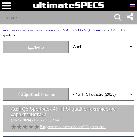
авто технические характеристики
>
Audi
>
Q5
>
Q5 Sportback
> 45 TFSI
quattro
ДЕЛАТЬ
Q5 Sportback Версии
Audi Q5 Sportback 45 TFSI quattro
технические
характеристики
(2023 - 2024)
- Годы 2023, 2024
★★★★★
★★★★★
Владеете этим автомобилем? Оцените его!