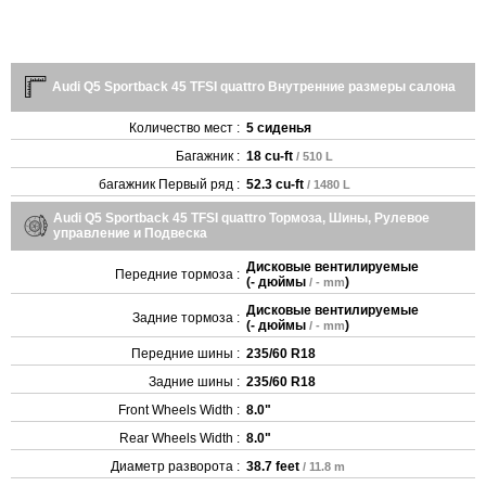
Audi Q5 Sportback 45 TFSI quattro Внутренние размеры салона
Количество мест :
5 сиденья
Багажник :
18 cu-ft
/ 510 L
багажник Первый ряд :
52.3 cu-ft
/ 1480 L
Audi Q5 Sportback 45 TFSI quattro Тормоза, Шины, Рулевое
управление и Подвеска
Дисковые вентилируемые
Передние тормоза :
(
- дюймы
)
/ - mm
Дисковые вентилируемые
Задние тормоза :
(
- дюймы
)
/ - mm
Передние шины :
235/60 R18
Задние шины :
235/60 R18
Front Wheels Width :
8.0"
Rear Wheels Width :
8.0"
Диаметр разворота :
38.7 feet
/ 11.8 m