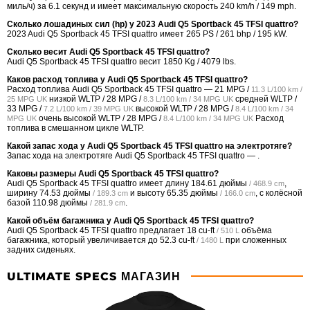
миль/ч) за 6.1 секунд и имеет максимальную скорость 240 km/h / 149 mph.
Сколько лошадиных сил (hp) у 2023 Audi Q5 Sportback 45 TFSI quattro?
2023 Audi Q5 Sportback 45 TFSI quattro имеет 265 PS / 261 bhp / 195 kW.
Сколько весит Audi Q5 Sportback 45 TFSI quattro?
Audi Q5 Sportback 45 TFSI quattro весит 1850 Kg / 4079 lbs.
Каков расход топлива у Audi Q5 Sportback 45 TFSI quattro?
Расход топлива Audi Q5 Sportback 45 TFSI quattro —
21 MPG /
11.3 L/100 km /
низкой WLTP /
28 MPG /
средней WLTP /
25 MPG UK
8.3 L/100 km / 34 MPG UK
33 MPG /
высокой WLTP /
28 MPG /
7.2 L/100 km / 39 MPG UK
8.4 L/100 km / 34
очень высокой WLTP /
28 MPG /
Расход
MPG UK
8.4 L/100 km / 34 MPG UK
топлива в смешанном цикле WLTP.
Какой запас хода у Audi Q5 Sportback 45 TFSI quattro на электротяге?
Запас хода на электротяге Audi Q5 Sportback 45 TFSI quattro — .
Каковы размеры Audi Q5 Sportback 45 TFSI quattro?
Audi Q5 Sportback 45 TFSI quattro имеет длину
184.61 дюймы
,
/ 468.9 cm
ширину
74.53 дюймы
и высоту
65.35 дюймы
, с колёсной
/ 189.3 cm
/ 166.0 cm
базой
110.98 дюймы
.
/ 281.9 cm
Какой объём багажника у Audi Q5 Sportback 45 TFSI quattro?
Audi Q5 Sportback 45 TFSI quattro предлагает
18 cu-ft
объёма
/ 510 L
багажника, который увеличивается до
52.3 cu-ft
при сложенных
/ 1480 L
задних сиденьях.
ULTIMATE SPECS МАГАЗИН