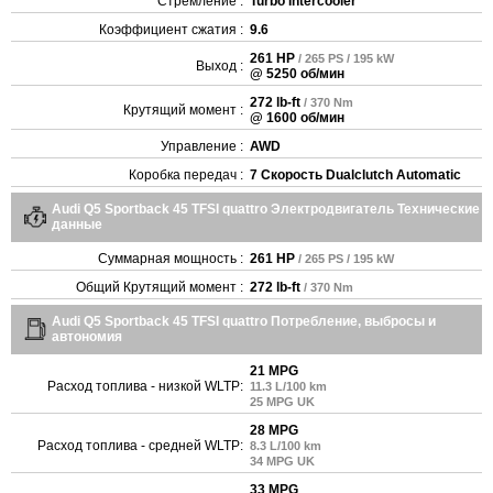
Стремление :
Turbo Intercooler
Коэффициент сжатия :
9.6
261 HP
/ 265 PS / 195 kW
Выход :
@ 5250 об/мин
272 lb-ft
/ 370 Nm
Крутящий момент :
@ 1600 об/мин
Управление :
AWD
Коробка передач :
7 Скорость Dualclutch Automatic
Audi Q5 Sportback 45 TFSI quattro Электродвигатель Технические
данные
Суммарная мощность :
261 HP
/ 265 PS / 195 kW
Общий Крутящий момент :
272 lb-ft
/ 370 Nm
Audi Q5 Sportback 45 TFSI quattro Потребление, выбросы и
автономия
21 MPG
Расход топлива - низкой WLTP:
11.3 L/100 km
25 MPG UK
28 MPG
Расход топлива - средней WLTP:
8.3 L/100 km
34 MPG UK
33 MPG