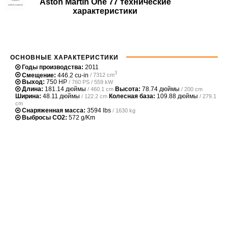
Aston Martin One 77 технические
характеристики
ОСНОВНЫЕ ХАРАКТЕРИСТИКИ
Годы производства:
2011
3
Смещение:
446.2 cu-in
/ 7312 cm
Выход:
750 HP
/ 760 PS / 559 kW
Длина:
181.14 дюймы
Высота:
78.74 дюймы
/ 460.1 cm
/ 200 cm
Ширина:
48.11 дюймы
Колесная база:
109.88 дюймы
/ 122.2 cm
/ 279.1
cm
Снаряженная масса:
3594 lbs
/ 1630 kg
Выбросы CO2:
572 g/Km