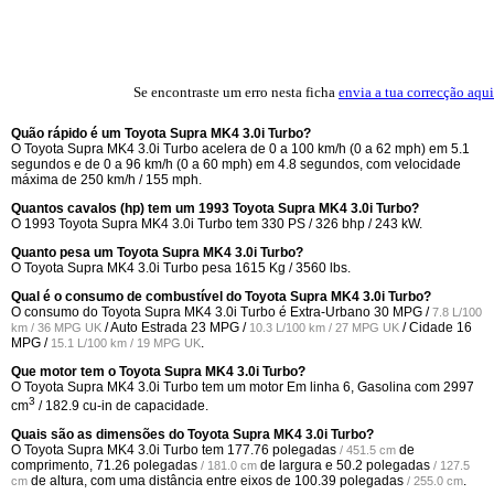
Se encontraste um erro nesta ficha
envia a tua correcção aqui
Quão rápido é um Toyota Supra MK4 3.0i Turbo?
O Toyota Supra MK4 3.0i Turbo acelera de 0 a 100 km/h (0 a 62 mph) em 5.1
segundos e de 0 a 96 km/h (0 a 60 mph) em 4.8 segundos, com velocidade
máxima de 250 km/h / 155 mph.
Quantos cavalos (hp) tem um 1993 Toyota Supra MK4 3.0i Turbo?
O 1993 Toyota Supra MK4 3.0i Turbo tem 330 PS / 326 bhp / 243 kW.
Quanto pesa um Toyota Supra MK4 3.0i Turbo?
O Toyota Supra MK4 3.0i Turbo pesa 1615 Kg / 3560 lbs.
Qual é o consumo de combustível do Toyota Supra MK4 3.0i Turbo?
O consumo do Toyota Supra MK4 3.0i Turbo é Extra-Urbano
30 MPG /
7.8 L/100
/ Auto Estrada
23 MPG /
/ Cidade
16
km / 36 MPG UK
10.3 L/100 km / 27 MPG UK
MPG /
.
15.1 L/100 km / 19 MPG UK
Que motor tem o Toyota Supra MK4 3.0i Turbo?
O Toyota Supra MK4 3.0i Turbo tem um motor Em linha 6, Gasolina com 2997
3
cm
/ 182.9 cu-in de capacidade.
Quais são as dimensões do Toyota Supra MK4 3.0i Turbo?
O Toyota Supra MK4 3.0i Turbo tem
177.76 polegadas
de
/ 451.5 cm
comprimento,
71.26 polegadas
de largura e
50.2 polegadas
/ 181.0 cm
/ 127.5
de altura, com uma distância entre eixos de
100.39 polegadas
.
cm
/ 255.0 cm