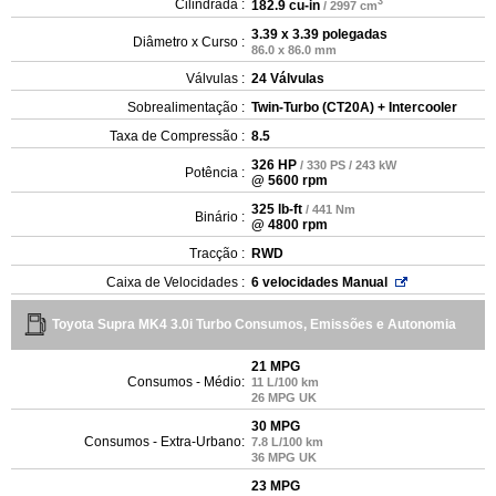
3
Cilindrada :
182.9 cu-in
/ 2997 cm
3.39 x 3.39 polegadas
Diâmetro x Curso :
86.0 x 86.0 mm
Válvulas :
24 Válvulas
Sobrealimentação :
Twin-Turbo (CT20A) + Intercooler
Taxa de Compressão :
8.5
326 HP
/ 330 PS / 243 kW
Potência :
@ 5600 rpm
325 lb-ft
/ 441 Nm
Binário :
@ 4800 rpm
Tracção :
RWD
Caixa de Velocidades :
6 velocidades Manual
Toyota Supra MK4 3.0i Turbo Consumos, Emissões e Autonomia
21 MPG
Consumos - Médio:
11 L/100 km
26 MPG UK
30 MPG
Consumos - Extra-Urbano:
7.8 L/100 km
36 MPG UK
23 MPG