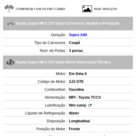
COMPARAR COM OUTRO CARRO
MAIS IMAGENS
Toyota Supra MK4 3.0i Turbo Carroceria, Modelo e Produção
Geração :
Supra A80
Tipo de Carroceria :
Coupé
Num. de Portas :
3 portas
Toyota Supra MK4 3.0i Turbo Motor Informação Técnica
Motor :
Em linha 6
Código de Motor :
2JZ-GTE
Combustível :
Gasolina
Alimentação :
MPI - Toyota TCCS
Lubrificação :
Wet sump
Líquido de Refrigeração :
Water
Disposição :
Longitudinal
Posição do Motor :
Frente