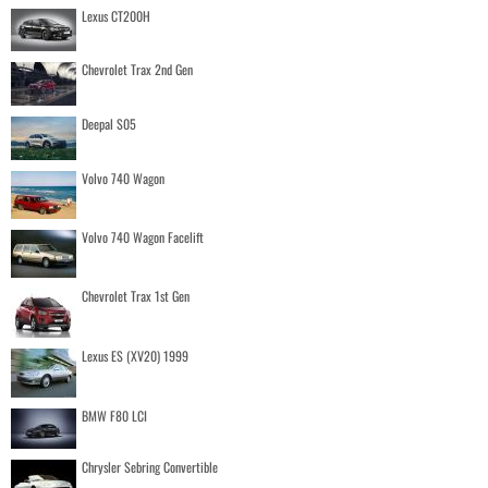
Lexus CT200H
Chevrolet Trax 2nd Gen
Deepal S05
Volvo 740 Wagon
Volvo 740 Wagon Facelift
Chevrolet Trax 1st Gen
Lexus ES (XV20) 1999
BMW F80 LCI
Chrysler Sebring Convertible