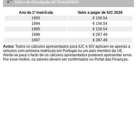
Único de Circulação ACTUALIZADO!
Ano da 1ª matrícula
Valor a pagar de IUC 2026
1993
€ 156.54
1994
€ 156.54
1995
€ 156.54
1996
€ 287.49
1997
€ 287.49
Aviso:
Todos os cálculos apresentados para IUC e ISV aplicam-se apenas a
veículos com primeira matrícula em Portugal ou um país membro da UE.
Alerta-se para o facto de os cálculos apresentados poderem apresentar erros.
Por esse motivo, os valores devem ser confirmados no Portal das Finanças.