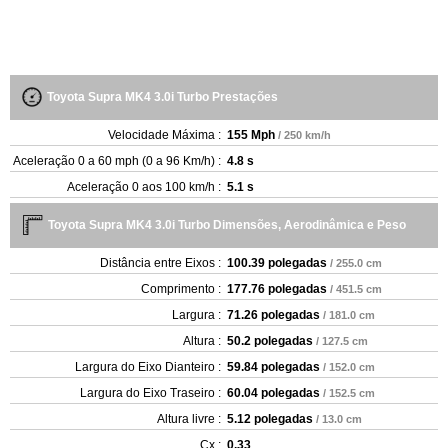
Toyota Supra MK4 3.0i Turbo Prestações
Velocidade Máxima :
155 Mph
/ 250 km/h
Aceleração 0 a 60 mph (0 a 96 Km/h) :
4.8 s
Aceleração 0 aos 100 km/h :
5.1 s
Toyota Supra MK4 3.0i Turbo Dimensões, Aerodinâmica e Peso
Distância entre Eixos :
100.39 polegadas
/ 255.0 cm
Comprimento :
177.76 polegadas
/ 451.5 cm
Largura :
71.26 polegadas
/ 181.0 cm
Altura :
50.2 polegadas
/ 127.5 cm
Largura do Eixo Dianteiro :
59.84 polegadas
/ 152.0 cm
Largura do Eixo Traseiro :
60.04 polegadas
/ 152.5 cm
Altura livre :
5.12 polegadas
/ 13.0 cm
Cx :
0.33