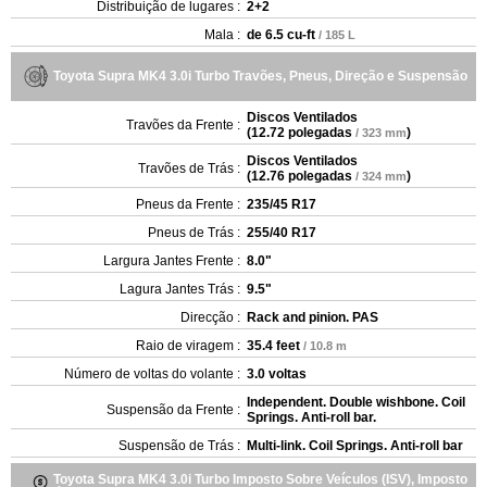
Distribuição de lugares :
2+2
Mala :
de
6.5 cu-ft
/ 185 L
Toyota Supra MK4 3.0i Turbo Travões, Pneus, Direção e Suspensão
Discos Ventilados
Travões da Frente :
(
12.72 polegadas
)
/ 323 mm
Discos Ventilados
Travões de Trás :
(
12.76 polegadas
)
/ 324 mm
Pneus da Frente :
235/45 R17
Pneus de Trás :
255/40 R17
Largura Jantes Frente :
8.0"
Lagura Jantes Trás :
9.5"
Direcção :
Rack and pinion. PAS
Raio de viragem :
35.4 feet
/ 10.8 m
Número de voltas do volante :
3.0 voltas
Independent. Double wishbone. Coil
Suspensão da Frente :
Springs. Anti-roll bar.
Suspensão de Trás :
Multi-link. Coil Springs. Anti-roll bar
Toyota Supra MK4 3.0i Turbo Imposto Sobre Veículos (ISV), Imposto