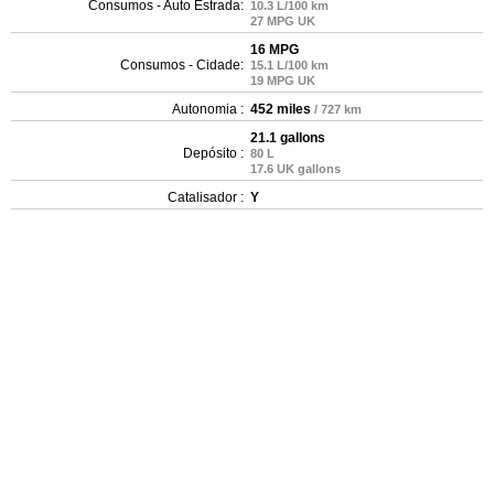
Consumos - Auto Estrada:
10.3 L/100 km
27 MPG UK
16 MPG
Consumos - Cidade:
15.1 L/100 km
19 MPG UK
Autonomia :
452 miles
/ 727 km
21.1 gallons
Depósito :
80 L
17.6 UK gallons
Catalisador :
Y