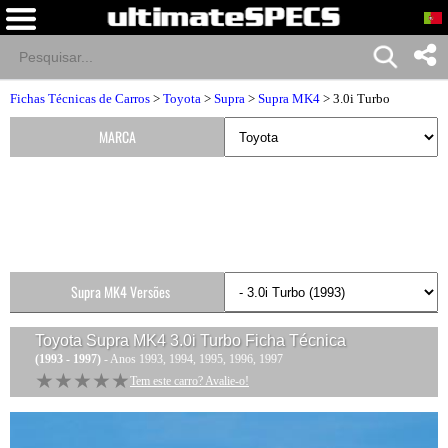
Fichas Técnicas de Carros
>
Toyota
>
Supra
>
Supra MK4
> 3.0i Turbo
MARCA
Supra MK4 Versões
Toyota Supra MK4 3.0i Turbo
Ficha Técnica
(1993 - 1997)
- Anos 1993, 1994, 1995, 1996, 1997
★★★★★
★★★★★
Tem este carro? Avalie-o!