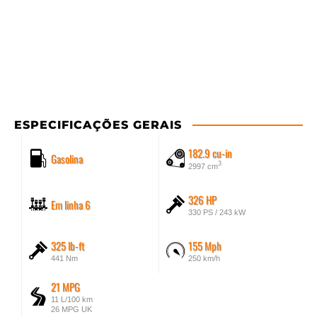
ESPECIFICAÇÕES GERAIS
182.9 cu-in
Gasolina
3
2997 cm
326 HP
Em linha 6
330 PS / 243 kW
325 lb-ft
155 Mph
441 Nm
250 km/h
21 MPG
11 L/100 km
26 MPG UK