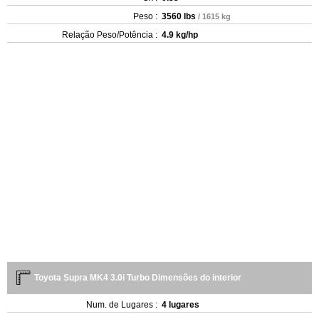
Peso :
3560 lbs
/ 1615 kg
Relação Peso/Potência :
4.9 kg/hp
Toyota Supra MK4 3.0i Turbo Dimensões do interior
Num. de Lugares :
4 lugares