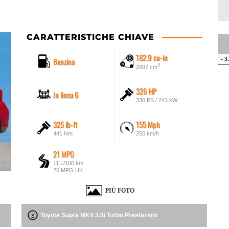
CARATTERISTICHE CHIAVE
182.9 cu-in
Benzina
- 3
3
2997 cm
326 HP
In linea 6
330 PS / 243 kW
325 lb-ft
155 Mph
441 Nm
250 km/h
21 MPG
11 L/100 km
26 MPG UK
PIÙ FOTO
Toyota Supra MK4 3.0i Turbo Prestazioni