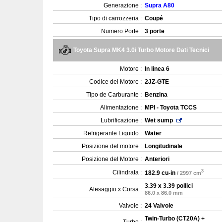
Generazione :
Supra A80
Tipo di carrozzeria :
Coupé
Numero Porte :
3 porte
Toyota Supra MK4 3.0i Turbo Motore Dati Tecnici
Motore :
In linea 6
Codice del Motore :
2JZ-GTE
Tipo de Carburante :
Benzina
Alimentazione :
MPI - Toyota TCCS
Lubrificazione :
Wet sump
Refrigerante Liquido :
Water
Posizione del motore :
Longitudinale
Posizione del Motore :
Anteriori
3
Cilindrata :
182.9 cu-in
/ 2997 cm
3.39 x 3.39 pollici
Alesaggio x Corsa :
86.0 x 86.0 mm
Valvole :
24 Valvole
Twin-Turbo (CT20A) +