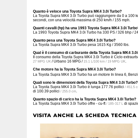
Quanto è veloce una Toyota Supra MK4 3.0i Turbo?
La Toyota Supra MK4 3.0i Turbo può raggiungere da 0 a 100 km/
secondi, con una velocità massima di 250 km/h / 155 mph.
Quanti cavalli (hp) ha una 1993 Toyota Supra MK4 3.0i Turbo
La 1993 Toyota Supra MK4 3.0i Turbo ha 330 PS / 326 bhp / 2
Quanto pesa una Toyota Supra MK4 3.0i Turbo?
La Toyota Supra MK4 3.0i Turbo pesa 1615 Kg / 3560 lbs.
Qual è il consumo di carburante della Toyota Supra MK4 3.0
Il consumo della Toyota Supra MK4 3.0i Turbo è Ciclo extraur
/ Urbano
16 MPG /
.
27 MPG UK
15.1 L/100 km / 19 MPG UK
Che motore ha la Toyota Supra MK4 3.0i Turbo?
La Toyota Supra MK4 3.0i Turbo ha un motore In linea 6, Benzi
Quali sono le dimensioni della Toyota Supra MK4 3.0i Turbo?
La Toyota Supra MK4 3.0i Turbo è lunga
177.76 pollici
/ 451.5 
di
100.39 pollici
.
/ 255.0 cm
Quanto spazio di carico ha la Toyota Supra MK4 3.0i Turbo?
La Toyota Supra MK4 3.0i Turbo offre
- cu-ft
di spazi
/ 185-317 L
VISITA ANCHE LA SCHEDA TECNICA