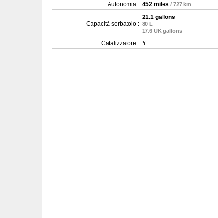
Autonomia :
452 miles
/ 727 km
21.1 gallons
Capacità serbatoio :
80 L
17.6 UK gallons
Catalizzatore :
Y