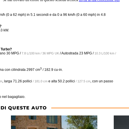
h (0 a 62 mph) in 5.1 secondi e da 0 a 96 km/h (0 a 60 mph) in 4.8
?
43 kW.
i Turbo?
bano
30 MPG /
/ Autostrada
23 MPG /
7.8 L/100 km / 36 MPG UK
10.3 L/100 km /
3
na con cilindrata 2997 cm
/ 182.9 cu-in.
, larga
71.26 pollici
e alta
50.2 pollici
, con un passo
cm
/ 181.0 cm
/ 127.5 cm
o nel bagagliaio.
 DI QUESTE AUTO