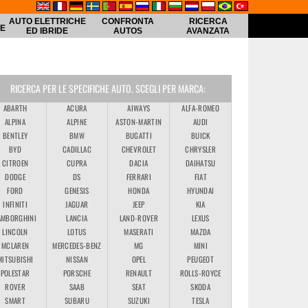
AUTO ELETTRICHE
CONFRONTA
RICERCA
HE
ED IBRIDE
AUTOS
AVANZATA
RICERCA PER LE SPECIFICHE AUTO. SCEGLI PER MARCA:
ABARTH
ACURA
AIWAYS
ALFA-ROMEO
ALPINA
ALPINE
ASTON-MARTIN
AUDI
BENTLEY
BMW
BUGATTI
BUICK
BYD
CADILLAC
CHEVROLET
CHRYSLER
CITROEN
CUPRA
DACIA
DAIHATSU
DODGE
DS
FERRARI
FIAT
FORD
GENESIS
HONDA
HYUNDAI
INFINITI
JAGUAR
JEEP
KIA
AMBORGHINI
LANCIA
LAND-ROVER
LEXUS
LINCOLN
LOTUS
MASERATI
MAZDA
MCLAREN
MERCEDES-BENZ
MG
MINI
MITSUBISHI
NISSAN
OPEL
PEUGEOT
POLESTAR
PORSCHE
RENAULT
ROLLS-ROYCE
ROVER
SAAB
SEAT
SKODA
SMART
SUBARU
SUZUKI
TESLA