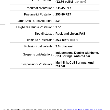
Freni Posteriori :
(
12.76 pollici
)
/ 324 mm
Pneumatici Anteriori :
235/45 R17
Pneumatici Posteriori :
255/40 R17
Larghezza Ruota Anteriore :
8.0"
Larghezza Ruota Posteriori :
9.5"
Tipo di sterzo :
Rack and pinion. PAS
Diametro di sterzata :
35.4 feet
/ 10.8 m
Rotazioni del volante :
3.0 rotazioni
Independent. Double wishbone.
Sospensioni Anteriore :
Coil Springs. Anti-roll bar.
Multi-link. Coil Springs. Anti-
Sospensioni Posteriore :
roll bar
Se hai trovato un errore in questo scheda tecnica
invia la tua correzione qui