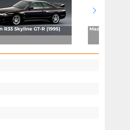
n R33 Skyline GT-R (1995)
Mazda RX 7 FD T