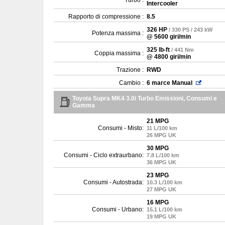
Turbo :
Intercooler
Rapporto di compressione :
8.5
326 HP
/ 330 PS / 243 kW
Potenza massima :
@ 5600 giri/min
325 lb-ft
/ 441 Nm
Coppia massima :
@ 4800 giri/min
Trazione :
RWD
Cambio :
6 marce Manual
Toyota Supra MK4 3.0i Turbo Emissioni, Consumi e
Gamma
21 MPG
Consumi - Misto:
11 L/100 km
26 MPG UK
30 MPG
Consumi - Ciclo extraurbano:
7.8 L/100 km
36 MPG UK
23 MPG
Consumi - Autostrada:
10.3 L/100 km
27 MPG UK
16 MPG
Consumi - Urbano:
15.1 L/100 km
19 MPG UK