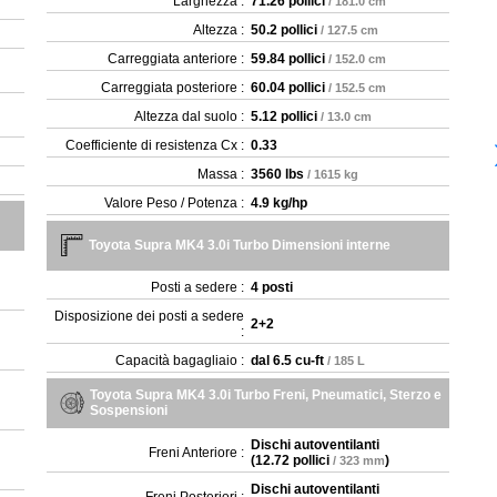
Larghezza :
71.26 pollici
/ 181.0 cm
Altezza :
50.2 pollici
/ 127.5 cm
Carreggiata anteriore :
59.84 pollici
/ 152.0 cm
Carreggiata posteriore :
60.04 pollici
/ 152.5 cm
Altezza dal suolo :
5.12 pollici
/ 13.0 cm
Coefficiente di resistenza Cx :
0.33
Massa :
3560 lbs
/ 1615 kg
Valore Peso / Potenza :
4.9 kg/hp
Toyota Supra MK4 3.0i Turbo Dimensioni interne
Posti a sedere :
4 posti
Disposizione dei posti a sedere
2+2
:
Capacità bagagliaio :
dal
6.5 cu-ft
/ 185 L
Toyota Supra MK4 3.0i Turbo Freni, Pneumatici, Sterzo e
Sospensioni
Dischi autoventilanti
Freni Anteriore :
(
12.72 pollici
)
/ 323 mm
Dischi autoventilanti