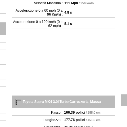
Velocità Massima :
155 Mph
/ 250 km/h
Accelerazione 0 a 60 mph (0 a
4.8 s
96 Km/h) :
Accelerazione 0 a 100 km/h (0 a
5.1 s
62 mph) :
Toyota Supra MK4 3.0i Turbo Carrozzeria, Massa
Passo :
100.39 pollici
/ 255.0 cm
Lunghezza :
177.76 pollici
/ 451.5 cm