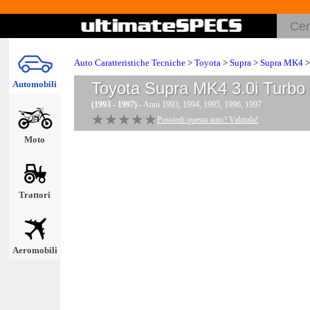
Auto Caratteristiche Tecniche
>
Toyota
>
Supra
>
Supra MK4
>
Automobili
Toyota Supra MK4 3.0i Turbo
(1993 - 1997)
- Anni 1993, 1994, 1995, 1996, 1997
★★★★★
★★★★★
Possiedi questa auto? Valutala!
Moto
Trattori
Aeromobili