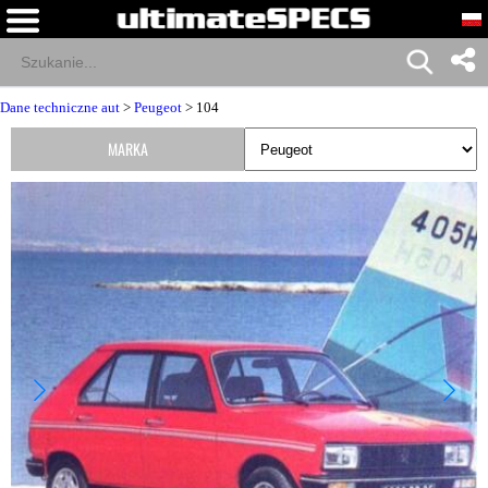
Dane techniczne aut
>
Peugeot
> 104
MARKA