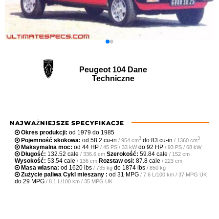
Peugeot 104 Dane
Techniczne
NAJWAŻNIEJSZE SPECYFIKACJE
Okres produkcji:
od 1979 do 1985
3
3
Pojemność skokowa:
od
58.2 cu-in
do
83 cu-in
/ 954 cm
/ 1360 cm
Maksymalna moc:
od
44 HP
do
92 HP
/ 45 PS / 33 kW
/ 93 PS / 68 kW
Długość:
132.52 cale
Szerokość:
59.84 cale
/ 336.6 cm
/ 152 cm
Wysokość:
53.54 cale
Rozstaw osi:
87.8 cale
/ 136 cm
/ 223 cm
Masa własna:
od
1620 lbs
do
1874 lbs
/ 735 kg
/ 850 kg
Zużycie paliwa Cykl mieszany :
od
31 MPG
/ 7.6 L/100 km / 37 MPG UK
do
29 MPG
/ 8.1 L/100 km / 35 MPG UK