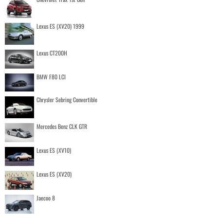
Lexus ES (XV20) 1999
Lexus CT200H
BMW F80 LCI
Chrysler Sebring Convertible
Mercedes Benz CLK GTR
Lexus ES (XV10)
Lexus ES (XV20)
Jaecoo 8