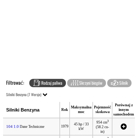
Filtrować:
Rodzaj paliwa
Skrzyni biegów
Silnik
Silniki Benzyna (7 Wersje)
Porównaj z
Maksymalna
Pojemność
Silniki Benzyna
Rok
innym
moc
skokowa
samochodem
3
954 cm
45 hp / 33
104 1.0
1979
Dane Techniczne
(58.2 cu-
kW
in)