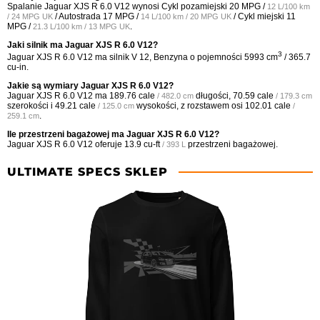
Spalanie Jaguar XJS R 6.0 V12 wynosi Cykl pozamiejski
20 MPG /
12 L/100 km
/ Autostrada
17 MPG /
/ Cykl miejski
11
/ 24 MPG UK
14 L/100 km / 20 MPG UK
MPG /
.
21.3 L/100 km / 13 MPG UK
Jaki silnik ma Jaguar XJS R 6.0 V12?
3
Jaguar XJS R 6.0 V12 ma silnik V 12, Benzyna o pojemności 5993 cm
/ 365.7
cu-in.
Jakie są wymiary Jaguar XJS R 6.0 V12?
Jaguar XJS R 6.0 V12 ma
189.76 cale
długości,
70.59 cale
/ 482.0 cm
/ 179.3 cm
szerokości i
49.21 cale
wysokości, z rozstawem osi
102.01 cale
/ 125.0 cm
/
.
259.1 cm
Ile przestrzeni bagażowej ma Jaguar XJS R 6.0 V12?
Jaguar XJS R 6.0 V12 oferuje
13.9 cu-ft
przestrzeni bagażowej.
/ 393 L
ULTIMATE SPECS SKLEP