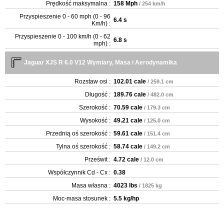
Prędkość maksymalna :
158 Mph
/ 254 km/h
Przyspieszenie 0 - 60 mph (0 - 96
6.4 s
Km/h) :
Przyspieszenie 0 - 100 km/h (0 - 62
6.8 s
mph) :
Jaguar XJS R 6.0 V12 Wymiary, Masa i Aerodynamika
Rozstaw osi :
102.01 cale
/ 259.1 cm
Długość :
189.76 cale
/ 482.0 cm
Szerokość :
70.59 cale
/ 179.3 cm
Wysokość :
49.21 cale
/ 125.0 cm
Przednią oś szerokość :
59.61 cale
/ 151.4 cm
Tylna oś szerokość :
58.74 cale
/ 149.2 cm
Prześwit :
4.72 cale
/ 12.0 cm
Współczynnik Cd - Cx :
0.38
Masa własna :
4023 lbs
/ 1825 kg
Moc-masa stosunek :
5.5 kg/hp