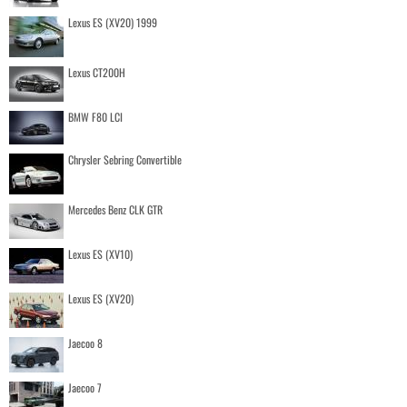
Lexus ES (XV20) 1999
Lexus CT200H
BMW F80 LCI
Chrysler Sebring Convertible
Mercedes Benz CLK GTR
Lexus ES (XV10)
Lexus ES (XV20)
Jaecoo 8
Jaecoo 7