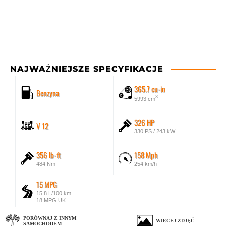
NAJWAŻNIEJSZE SPECYFIKACJE
365.7 cu-in
Benzyna
3
5993 cm
326 HP
V 12
330 PS / 243 kW
356 lb-ft
158 Mph
484 Nm
254 km/h
15 MPG
15.8 L/100 km
18 MPG UK
PORÓWNAJ Z INNYM
WIĘCEJ ZDJĘĆ
SAMOCHODEM