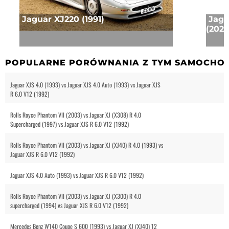
Jaguar XJ220 (1991)
Jagu
(2020
POPULARNE PORÓWNANIA Z TYM SAMOCHO
Jaguar XJS 4.0 (1993) vs Jaguar XJS 4.0 Auto (1993) vs Jaguar XJS
R 6.0 V12 (1992)
Rolls Royce Phantom VII (2003) vs Jaguar XJ (X308) R 4.0
Supercharged (1997) vs Jaguar XJS R 6.0 V12 (1992)
Rolls Royce Phantom VII (2003) vs Jaguar XJ (XJ40) R 4.0 (1993) vs
Jaguar XJS R 6.0 V12 (1992)
Jaguar XJS 4.0 Auto (1993) vs Jaguar XJS R 6.0 V12 (1992)
Rolls Royce Phantom VII (2003) vs Jaguar XJ (X300) R 4.0
supercharged (1994) vs Jaguar XJS R 6.0 V12 (1992)
Mercedes Benz W140 Coupe S 600 (1993) vs Jaguar XJ (XJ40) 12