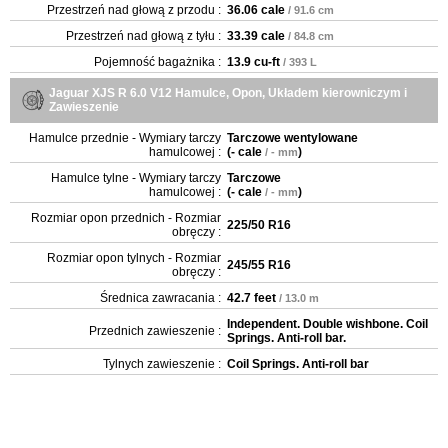
Przestrzeń nad głową z przodu :
36.06 cale
/ 91.6 cm
Przestrzeń nad głową z tyłu :
33.39 cale
/ 84.8 cm
Pojemność bagażnika :
13.9 cu-ft
/ 393 L
Jaguar XJS R 6.0 V12 Hamulce, Opon, Układem kierowniczym i
Zawieszenie
Hamulce przednie - Wymiary tarczy
Tarczowe wentylowane
hamulcowej :
(
- cale
)
/ - mm
Hamulce tylne - Wymiary tarczy
Tarczowe
hamulcowej :
(
- cale
)
/ - mm
Rozmiar opon przednich - Rozmiar
225/50 R16
obręczy :
Rozmiar opon tylnych - Rozmiar
245/55 R16
obręczy :
Średnica zawracania :
42.7 feet
/ 13.0 m
Independent. Double wishbone. Coil
Przednich zawieszenie :
Springs. Anti-roll bar.
Tylnych zawieszenie :
Coil Springs. Anti-roll bar