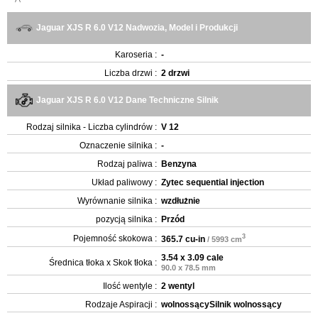
Jaguar XJS R 6.0 V12 Nadwozia, Model i Produkcji
Karoseria :
-
Liczba drzwi :
2 drzwi
Jaguar XJS R 6.0 V12 Dane Techniczne Silnik
Rodzaj silnika - Liczba cylindrów :
V 12
Oznaczenie silnika :
-
Rodzaj paliwa :
Benzyna
Układ paliwowy :
Zytec sequential injection
Wyrównanie silnika :
wzdłużnie
pozycją silnika :
Przód
3
Pojemność skokowa :
365.7 cu-in
/ 5993 cm
3.54 x 3.09 cale
Średnica tłoka x Skok tłoka :
90.0 x 78.5 mm
Ilość wentyle :
2 wentyl
Rodzaje Aspiracji :
wolnossącySilnik wolnossący