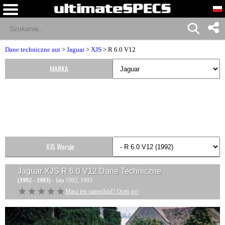
Dane techniczne aut
>
Jaguar
>
XJS
> R 6.0 V12
MARKA
XJS Wersje
Jaguar XJS R 6.0 V12
Dane Techniczne
(1992 - 1993)
- lata 1992, 1993
★★★★★
★★★★★
Masz ten samochód? Oceń go!