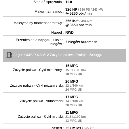
Stopień sprężania :
11.0
326 HP
/ 330 PS / 243 kW
Maksymalna moc :
@ 5250 obr./min
356 lb-ft
/ 484 Nm
Maksymalny moment obrotowy :
@ 3650 obr./min
Napęd :
RWD
Przeniesienie napędu - Liczba
3 biegów Automatic
biegów :
Jaguar XJS R 6.0 V12 Zużycie paliwa, Emisja i Zasięgu
15 MPG
Zużycie paliwa - Cykl mieszany :
15.8 L/100 km
18 MPG UK
20 MPG
Zużycie paliwa - Cykl pozamiejski:
12 L/100 km
24 MPG UK
17 MPG
Zużycie paliwa - Autostrada:
14 L/100 km
20 MPG UK
11 MPG
Zużycie paliwa - Cykl miejski:
21.3 L/100 km
13 MPG UK
Zasięg :
357 miles
/ 575 km