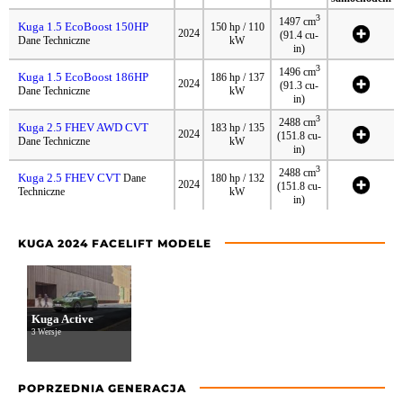
3
1497 cm
Kuga 1.5 EcoBoost 150HP
150 hp / 110
2024
(91.4 cu-
Dane Techniczne
kW
in)
3
1496 cm
Kuga 1.5 EcoBoost 186HP
186 hp / 137
2024
(91.3 cu-
Dane Techniczne
kW
in)
3
2488 cm
Kuga 2.5 FHEV AWD CVT
183 hp / 135
2024
(151.8 cu-
Dane Techniczne
kW
in)
3
2488 cm
Kuga 2.5 FHEV CVT
Dane
180 hp / 132
2024
(151.8 cu-
Techniczne
kW
in)
KUGA 2024 FACELIFT MODELE
Kuga Active
3 Wersje
POPRZEDNIA GENERACJA