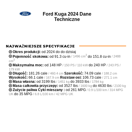
Ford Kuga 2024 Dane
Techniczne
NAJWAŻNIEJSZE SPECYFIKACJE
Okres produkcji:
od 2024 do do dzisiaj
3
Pojemność skokowa:
od
91.3 cu-in
do
151.8 cu-in
/ 1496 cm
/ 2488
3
cm
Maksymalna moc:
od
148 HP
do
240 HP
/ 150 PS / 110 kW
/ 243 PS /
179 kW
Długość:
181.26 cale
Szerokość:
74.09 cale
/ 460.4 cm
/ 188.2 cm
Wysokość:
66.1 cale
Rozstaw osi:
106.73 cale
/ 167.9 cm
/ 271.1 cm
Masa własna:
od
3199 lbs
do
3933 lbs
/ 1451 kg
/ 1784 kg
Masa całkowita przyczepy:
od
3527 lbs
do
4630 lbs
/ 1600 kg
/ 2100 kg
Zużycie paliwa Cykl mieszany :
od
261 MPG
/ 0.9 L/100 km / 314 MPG
do
35 MPG
UK
/ 6.8 L/100 km / 42 MPG UK