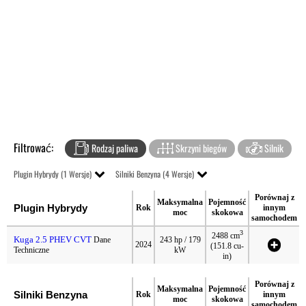
Filtrować:
Rodzaj paliwa
Skrzyni biegów
Silnik
Plugin Hybrydy (1 Wersje)
Silniki Benzyna (4 Wersje)
Porównaj z
Maksymalna
Pojemność
Plugin Hybrydy
Rok
innym
moc
skokowa
samochodem
3
2488 cm
Kuga 2.5 PHEV CVT
Dane
243 hp / 179
2024
(151.8 cu-
Techniczne
kW
in)
Porównaj z
Maksymalna
Pojemność
Silniki Benzyna
Rok
innym
moc
skokowa
samochodem