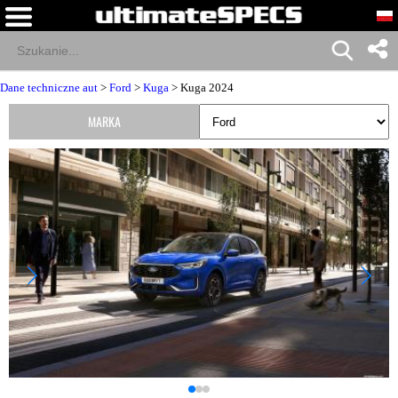
Dane techniczne aut
>
Ford
>
Kuga
> Kuga 2024
MARKA