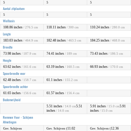
5
5
5
Aantal zitplaatsen
5
5
5
Wielbasis
108.86 inches
118.11 inches
110.24 inches
/ 276.5 cm
/ 300 cm
/ 280.0 cm
Lengte
183.03 inches
182.48 inches
184.25 inches
/ 464.9 cm
/ 463.5 cm
/ 468.0 cm
Breedte
73.98 inches
74.41 inches
73.43 inches
/ 187.9 cm
/ 189 cm
/ 186.5 cm
Hoogte
63.62 inches
63.19 inches
66.93 inches
/ 161.6 cm
/ 160.5 cm
/ 170.0 cm
Spoorbreedte voor
62.48 inches
61.1 inches
/ 158.7 cm
/ 155.2 cm
Spoorbreedte achter
61.65 inches
61.57 inches
/ 156.6 cm
/ 156.4 cm
Bodemvrijheid
5.51 inches
5.51
5.91 inches
5.91
/ 14.0 cm
/ 15.0 cm
inches
inches
/ 14.0 cm
/ 15.0 cm
Remmen Voor - Schijven
Afmetingen
11.02
12.36
Gev. Schijven
Gev. Schijven (
Gev. Schijven (