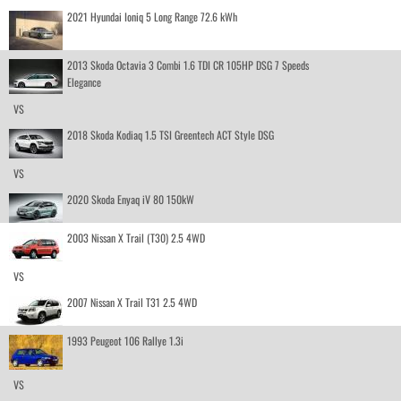
2021 Hyundai Ioniq 5 Long Range 72.6 kWh
2013 Skoda Octavia 3 Combi 1.6 TDI CR 105HP DSG 7 Speeds
Elegance
VS
2018 Skoda Kodiaq 1.5 TSI Greentech ACT Style DSG
VS
2020 Skoda Enyaq iV 80 150kW
2003 Nissan X Trail (T30) 2.5 4WD
VS
2007 Nissan X Trail T31 2.5 4WD
1993 Peugeot 106 Rallye 1.3i
VS