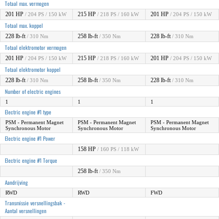
Totaal max. vermogen
201 HP
215 HP
201 HP
/ 204 PS / 150 kW
/ 218 PS / 160 kW
/ 204 PS / 150 kW
Totaal max. koppel
228 lb-ft
258 lb-ft
228 lb-ft
/ 310 Nm
/ 350 Nm
/ 310 Nm
Totaal elektromotor vermogen
201 HP
215 HP
201 HP
/ 204 PS / 150 kW
/ 218 PS / 160 kW
/ 204 PS / 150 kW
Totaal elektromotor koppel
228 lb-ft
258 lb-ft
228 lb-ft
/ 310 Nm
/ 350 Nm
/ 310 Nm
Number of electric engines
1
1
1
Electric engine #1 type
PSM - Permanent Magnet
PSM - Permanent Magnet
PSM - Permanent Magnet
Synchronous Motor
Synchronous Motor
Synchronous Motor
Electric engine #1 Power
158 HP
/ 160 PS / 118 kW
Electric engine #1 Torque
258 lb-ft
/ 350 Nm
Aandrijving
RWD
RWD
FWD
Transmissie versnellingsbak -
Aantal versnellingen