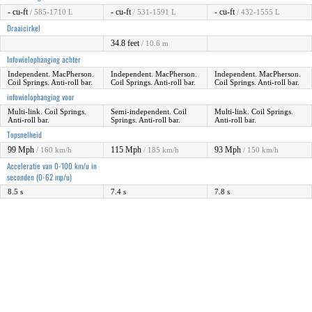
- cu-ft
- cu-ft
- cu-ft
/ 585-1710 L
/ 531-1591 L
/ 432-1555 L
Draaicirkel
34.8 feet
/ 10.6 m
Infowielophanging achter
Independent. MacPherson.
Independent. MacPherson.
Independent. MacPherson.
Coil Springs. Anti-roll bar.
Coil Springs. Anti-roll bar.
Coil Springs. Anti-roll bar.
infowielophanging voor
Multi-link. Coil Springs.
Semi-independent. Coil
Multi-link. Coil Springs.
Anti-roll bar.
Springs. Anti-roll bar.
Anti-roll bar.
Topsnelheid
99 Mph
115 Mph
93 Mph
/ 160 km/h
/ 185 km/h
/ 150 km/h
Acceleratie van 0-100 km/u in
seconden (0-62 mp/u)
8.5 s
7.4 s
7.8 s