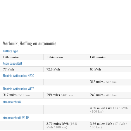
Verbruik, Heffing en autonomie
Battery Type
Lithium-ion
Lithium-ion
Lithium-ion
Accu capaciteit
77 kWh
72.6 kWh
63 kWh
Electric Actieradius NEDC
313 miles
/ 503 km
Electric Actieradius WLTP
317 miles
299 miles
249 miles
/ 510 km
/ 481 km
/ 400 km
stroomverbruik
4.50 miles/ kWh
(13.8 kWh
/ 100 km)
stroomverbruik WLTP
3.70 miles/ kWh
(16.8
3.66 miles/ kWh
(17 kWh /
kWh / 100 km)
100 km)