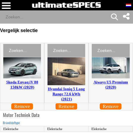
Vergelijk selectie
Skoda Enyaq iV 80
Aiways U5 Premium
150kW (2020)
(2020)
Hyundai Ioniq 5 Long
Range 72.6 kWh
(2021)
Remove
Remove
Remove
Motor Techniek Data
Brandstoftype
Elektrische
Elektrische
Elektrische