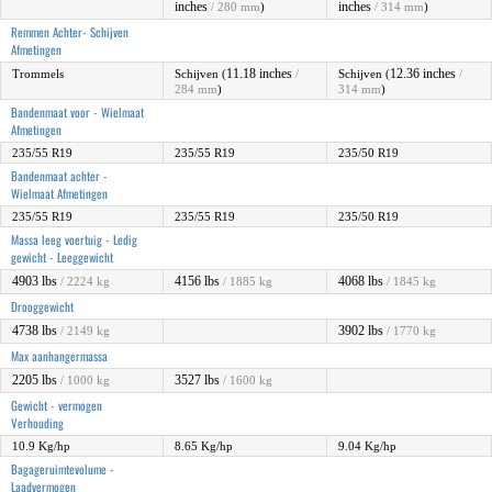
inches
inches
/ 280 mm
)
/ 314 mm
)
Remmen Achter- Schijven
Afmetingen
11.18 inches
12.36 inches
Trommels
Schijven (
/
Schijven (
/
284 mm
)
314 mm
)
Bandenmaat voor - Wielmaat
Afmetingen
235/55 R19
235/55 R19
235/50 R19
Bandenmaat achter -
Wielmaat Afmetingen
235/55 R19
235/55 R19
235/50 R19
Massa leeg voertuig - Ledig
gewicht - Leeggewicht
4903 lbs
4156 lbs
4068 lbs
/ 2224 kg
/ 1885 kg
/ 1845 kg
Drooggewicht
4738 lbs
3902 lbs
/ 2149 kg
/ 1770 kg
Max aanhangermassa
2205 lbs
3527 lbs
/ 1000 kg
/ 1600 kg
Gewicht - vermogen
Verhouding
10.9 Kg/hp
8.65 Kg/hp
9.04 Kg/hp
Bagageruimtevolume -
Laadvermogen