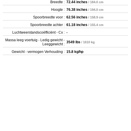
Breedte :
72.44 inches
/ 184.0 cm
Hoogte :
76.38 inches
/ 194.0 cm
Spoorbreedte voor :
62.56 inches
/ 158.9 cm
Spoorbreedte achter :
61.18 inches
/ 155.4 cm
Luchtweerstandscoëfficiënt - Cx :
-
Massa leeg voertuig - Ledig gewicht -
3549 lbs
/ 1610 kg
Leeggewicht :
Gewicht - vermogen Verhouding :
15.8 kg/hp