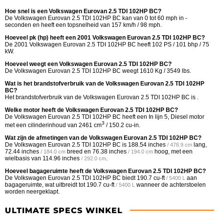
Hoe snel is een Volkswagen Eurovan 2.5 TDI 102HP BC?
De Volkswagen Eurovan 2.5 TDI 102HP BC kan van 0 tot 60 mph in -
seconden en heeft een topsnelheid van 157 km/h / 98 mph.
Hoeveel pk (hp) heeft een 2001 Volkswagen Eurovan 2.5 TDI 102HP BC?
De 2001 Volkswagen Eurovan 2.5 TDI 102HP BC heeft 102 PS / 101 bhp / 75
kW.
Hoeveel weegt een Volkswagen Eurovan 2.5 TDI 102HP BC?
De Volkswagen Eurovan 2.5 TDI 102HP BC weegt 1610 Kg / 3549 lbs.
Wat is het brandstofverbruik van de Volkswagen Eurovan 2.5 TDI 102HP
BC?
Het brandstofverbruik van de Volkswagen Eurovan 2.5 TDI 102HP BC is .
Welke motor heeft de Volkswagen Eurovan 2.5 TDI 102HP BC?
De Volkswagen Eurovan 2.5 TDI 102HP BC heeft een In lijn 5, Diesel motor
3
met een cilinderinhoud van 2461 cm
/ 150.2 cu-in.
Wat zijn de afmetingen van de Volkswagen Eurovan 2.5 TDI 102HP BC?
De Volkswagen Eurovan 2.5 TDI 102HP BC is
188.54 inches
lang,
/ 478.9 cm
72.44 inches
breed en
76.38 inches
hoog, met een
/ 184.0 cm
/ 194.0 cm
wielbasis van
114.96 inches
.
/ 292.0 cm
Hoeveel bagageruimte heeft de Volkswagen Eurovan 2.5 TDI 102HP BC?
De Volkswagen Eurovan 2.5 TDI 102HP BC biedt
190.7 cu-ft
aan
/ 5400 L
bagageruimte, wat uitbreidt tot
190.7 cu-ft
wanneer de achterstoelen
/ 5400 L
worden neergeklapt.
ULTIMATE SPECS WINKEL