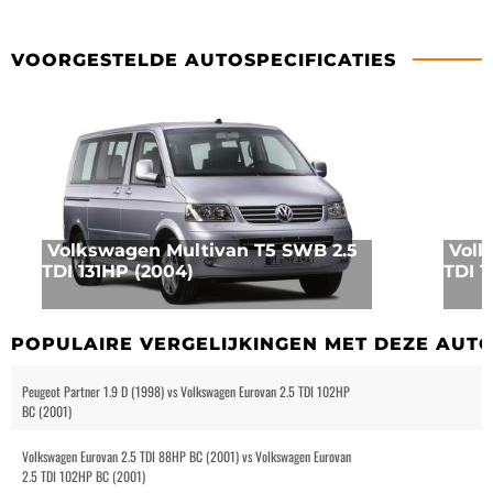
VOORGESTELDE AUTOSPECIFICATIES
Volkswagen Multivan T5 SWB 2.5
Volk
TDI 131HP (2004)
TDI 1
POPULAIRE VERGELIJKINGEN MET DEZE AUT
Peugeot Partner 1.9 D (1998) vs Volkswagen Eurovan 2.5 TDI 102HP
BC (2001)
Volkswagen Eurovan 2.5 TDI 88HP BC (2001) vs Volkswagen Eurovan
2.5 TDI 102HP BC (2001)