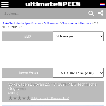
Auto Technische Specificaties
>
Volkswagen
>
Transporter
>
Eurovan
> 2.5
TDI 102HP BC
MERK
Eurovan Versies
Volkswagen Eurovan 2.5 TDI 102HP BC
Technische
Gegevens
(2001 - )
★★★★★
★★★★★
Heb je deze auto? Beoordeel hem!