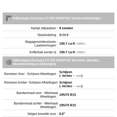
Volkswagen Eurovan 2.5 TDI 102HP BC Interieurafmetingen
Aantal zitplaatsen :
8 stoelen
Stoelindeling :
2+3+3
Bagageruimtevolume -
190.7 cu-ft
/ 5400 L
Laadvermogen :
Kofferbak eerste rij :
190.7 cu-ft
/ 5400 L
Volkswagen Eurovan 2.5 TDI 102HP BC Remmen, Banden,
Stuurinrichting en Ophanging
Schijven
Remmen Voor - Schijven Afmetingen :
(
- inches
)
/ - mm
Remmen Achter- Schijven Afmetingen
Schijven
:
(
- inches
)
/ - mm
Bandenmaat voor - Wielmaat
195/70 R15
Afmetingen :
Bandenmaat achter - Wielmaat
195/70 R15
Afmetingen :
Velgen breedte voor :
6.0"