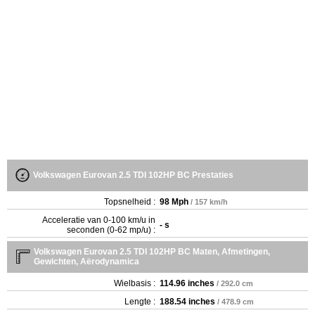
Volkswagen Eurovan 2.5 TDI 102HP BC Prestaties
Topsnelheid :
98 Mph
/ 157 km/h
Acceleratie van 0-100 km/u in
- s
seconden (0-62 mp/u) :
Volkswagen Eurovan 2.5 TDI 102HP BC Maten, Afmetingen,
Gewichten, Aërodynamica
Wielbasis :
114.96 inches
/ 292.0 cm
Lengte :
188.54 inches
/ 478.9 cm