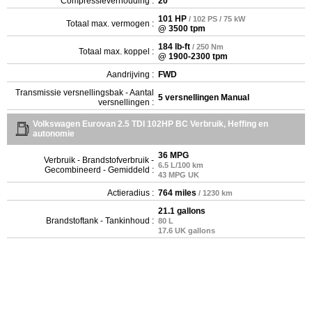
Compressieverhouding :
20
101 HP
/ 102 PS / 75 kW
Totaal max. vermogen :
@ 3500 tpm
184 lb-ft
/ 250 Nm
Totaal max. koppel :
@ 1900-2300 tpm
Aandrijving :
FWD
Transmissie versnellingsbak - Aantal
5 versnellingen Manual
versnellingen :
Volkswagen Eurovan 2.5 TDI 102HP BC Verbruik, Heffing en
autonomie
36 MPG
Verbruik - Brandstofverbruik -
6.5 L/100 km
Gecombineerd - Gemiddeld :
43 MPG UK
Actieradius :
764 miles
/ 1230 km
21.1 gallons
Brandstoftank - Tankinhoud :
80 L
17.6 UK gallons