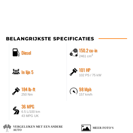
BELANGRIJKSTE SPECIFICATIES
150.2 cu-in
Diesel
3
2461 cm
101 HP
In lijn 5
102 PS / 75 kW
184 lb-ft
98 Mph
250 Nm
157 km/h
36 MPG
6.5 L/100 km
43 MPG UK
VERGELIJKEN MET EEN ANDERE
MEER FOTO'S
AUTO