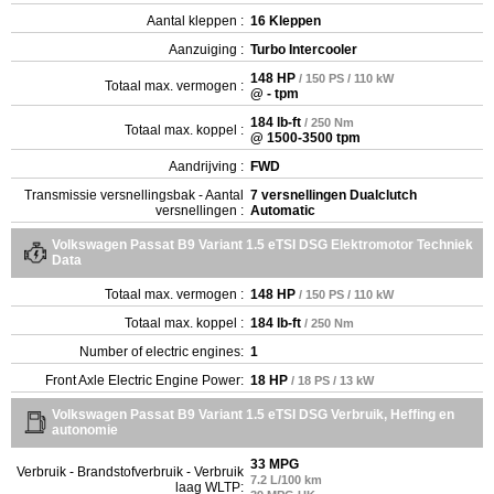
Aantal kleppen :
16 Kleppen
Aanzuiging :
Turbo Intercooler
148 HP
/ 150 PS / 110 kW
Totaal max. vermogen :
@ - tpm
184 lb-ft
/ 250 Nm
Totaal max. koppel :
@ 1500-3500 tpm
Aandrijving :
FWD
Transmissie versnellingsbak - Aantal
7 versnellingen Dualclutch
versnellingen :
Automatic
Volkswagen Passat B9 Variant 1.5 eTSI DSG Elektromotor Techniek
Data
Totaal max. vermogen :
148 HP
/ 150 PS / 110 kW
Totaal max. koppel :
184 lb-ft
/ 250 Nm
Number of electric engines:
1
Front Axle Electric Engine Power:
18 HP
/ 18 PS / 13 kW
Volkswagen Passat B9 Variant 1.5 eTSI DSG Verbruik, Heffing en
autonomie
33 MPG
Verbruik - Brandstofverbruik - Verbruik
7.2 L/100 km
laag WLTP: