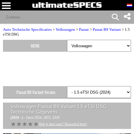
Auto Technische Specificaties
>
Volkswagen
>
Passat
>
Passat B9 Variant
> 1.5
eTSI DSG
MERK
Passat B9 Variant Versies
Volkswagen Passat B9 Variant 1.5 eTSI DSG
Technische Gegevens
(2024 - )
- Jaren 2024, 2025, 2026
★★★★★
★★★★★
Heb je deze auto? Beoordeel hem!