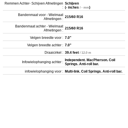
Remmen Achter- Schijven Afmetingen
Schijven
:
(
- inches
)
/ - mm
Bandenmaat voor - Wielmaat
215/60 R16
Afmetingen :
Bandenmaat achter - Wielmaat
215/60 R16
Afmetingen :
Velgen breedte voor :
7.0"
Velgen breedte achter :
7.0"
Draaicirkel :
39.4 feet
/ 12.0 m
Independent. MacPherson. Coil
Infowielophanging achter :
Springs. Anti-roll bar.
infowielophanging voor :
Multi-link. Coil Springs. Anti-roll bar.