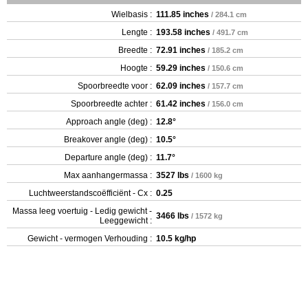
Wielbasis :
111.85 inches
/ 284.1 cm
Lengte :
193.58 inches
/ 491.7 cm
Breedte :
72.91 inches
/ 185.2 cm
Hoogte :
59.29 inches
/ 150.6 cm
Spoorbreedte voor :
62.09 inches
/ 157.7 cm
Spoorbreedte achter :
61.42 inches
/ 156.0 cm
Approach angle (deg) :
12.8°
Breakover angle (deg) :
10.5°
Departure angle (deg) :
11.7°
Max aanhangermassa :
3527 lbs
/ 1600 kg
Luchtweerstandscoëfficiënt - Cx :
0.25
Massa leeg voertuig - Ledig gewicht -
3466 lbs
/ 1572 kg
Leeggewicht :
Gewicht - vermogen Verhouding :
10.5 kg/hp