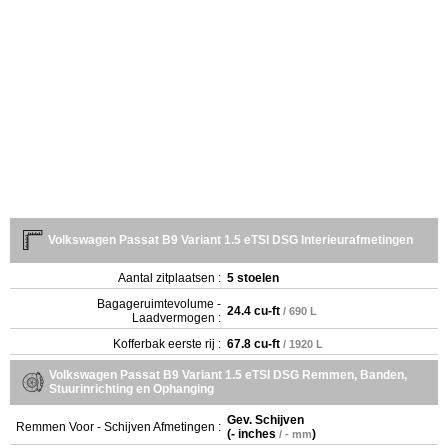
Volkswagen Passat B9 Variant 1.5 eTSI DSG Interieurafmetingen
Aantal zitplaatsen :
5 stoelen
Bagageruimtevolume -
24.4 cu-ft
/ 690 L
Laadvermogen :
Kofferbak eerste rij :
67.8 cu-ft
/ 1920 L
Volkswagen Passat B9 Variant 1.5 eTSI DSG Remmen, Banden,
Stuurinrichting en Ophanging
Gev. Schijven
Remmen Voor - Schijven Afmetingen :
(
- inches
)
/ - mm