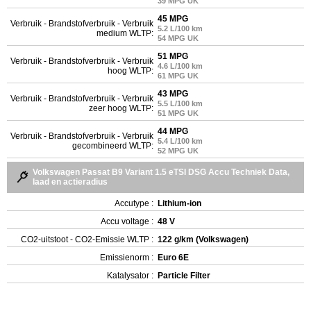
39 MPG UK
45 MPG
Verbruik - Brandstofverbruik - Verbruik
5.2 L/100 km
medium WLTP:
54 MPG UK
51 MPG
Verbruik - Brandstofverbruik - Verbruik
4.6 L/100 km
hoog WLTP:
61 MPG UK
43 MPG
Verbruik - Brandstofverbruik - Verbruik
5.5 L/100 km
zeer hoog WLTP:
51 MPG UK
44 MPG
Verbruik - Brandstofverbruik - Verbruik
5.4 L/100 km
gecombineerd WLTP:
52 MPG UK
Volkswagen Passat B9 Variant 1.5 eTSI DSG Accu Techniek Data,
laad en actieradius
Accutype :
Lithium-ion
Accu voltage :
48 V
CO2-uitstoot - CO2-Emissie WLTP :
122 g/km (Volkswagen)
Emissienorm :
Euro 6E
Katalysator :
Particle Filter