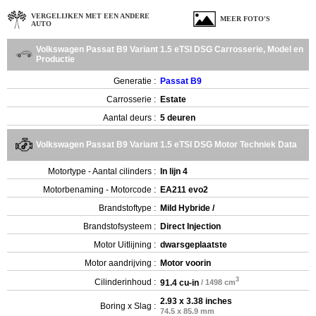
VERGELIJKEN MET EEN ANDERE
MEER FOTO'S
AUTO
Volkswagen Passat B9 Variant 1.5 eTSI DSG Carrosserie, Model en
Productie
Generatie :
Passat B9
Carrosserie :
Estate
Aantal deurs :
5 deuren
Volkswagen Passat B9 Variant 1.5 eTSI DSG Motor Techniek Data
Motortype - Aantal cilinders :
In lijn 4
Motorbenaming - Motorcode :
EA211 evo2
Brandstoftype :
Mild Hybride /
Brandstofsysteem :
Direct Injection
Motor Uitlijning :
dwarsgeplaatste
Motor aandrijving :
Motor voorin
3
Cilinderinhoud :
91.4 cu-in
/ 1498 cm
2.93 x 3.38 inches
Boring x Slag :
74.5 x 85.9 mm