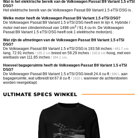
Wat is het elektrische bereik van de Volkswagen Passat B9 Variant 1.5 eTSI
DSG?
Het elektrische bereik van de Volkswagen Passat B9 Variant 1.5 eTSI DSG is .
Welke motor heeft de Volkswagen Passat B9 Variant 1.5 eTSI DSG?
De Volkswagen Passat B9 Variant 1.5 eTSI DSG heeft een In lijn 4, Hybride /
3
motor met een cilinderinhoud van 1498 cm
/ 91.4 cu-in. De Volkswagen
Passat B9 Variant 1.5 eTSI DSG heeft ook 1 elektrische motor(en) .
Wat zijn de afmetingen van de Volkswagen Passat B9 Variant 1.5 eTSI
DSG?
De Volkswagen Passat B9 Variant 1.5 eTSI DSG is
193.58 inches
/ 491.7 cm
lang,
72.91 inches
breed en
59.29 inches
hoog, met een
/ 185.2 cm
/ 150.6 cm
wielbasis van
111.85 inches
.
/ 284.1 cm
Hoeveel bagageruimte heeft de Volkswagen Passat B9 Variant 1.5 eTSI
DSG?
De Volkswagen Passat B9 Variant 1.5 eTSI DSG biedt
24.4 cu-ft
aan
/ 690 L
bagageruimte, wat uitbreidt tot
67.8 cu-ft
wanneer de achterstoelen
/ 1920 L
worden neergeklapt.
ULTIMATE SPECS WINKEL