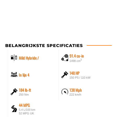
BELANGRIJKSTE SPECIFICATIES
91.4 cu-in
Mild Hybride /
3
1498 cm
148 HP
In lijn 4
150 PS / 110 kW
184 lb-ft
138 Mph
250 Nm
222 km/h
44 MPG
5.4 L/100 km
52 MPG UK