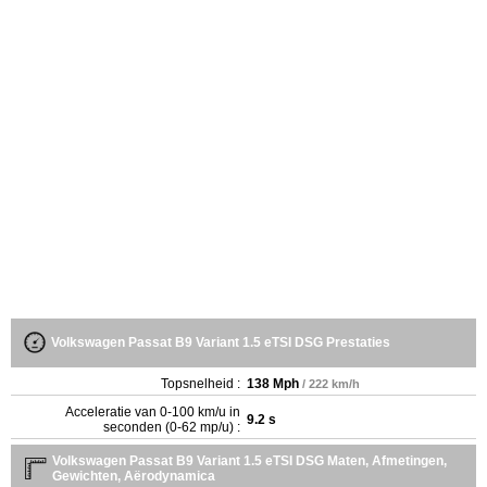
Volkswagen Passat B9 Variant 1.5 eTSI DSG Prestaties
Topsnelheid :
138 Mph
/ 222 km/h
Acceleratie van 0-100 km/u in
9.2 s
seconden (0-62 mp/u) :
Volkswagen Passat B9 Variant 1.5 eTSI DSG Maten, Afmetingen,
Gewichten, Aërodynamica