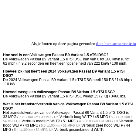
Als je fouten op deze pagina gevonden
dien hier uw correctie in
Hoe snel is een Volkswagen Passat B9 Variant 1.5 eTSI DSG?
De Volkswagen Passat B9 Variant 1.5 eTSI DSG kan van 0 tot 100 km/h (0 tot
62 mph) in 9.2 seconden en heeft een topsnelheid van 222 km/h / 138 mph.
Hoeveel pk (hp) heeft een 2024 Volkswagen Passat B9 Variant 1.5 eTSI
DSG?
De 2024 Volkswagen Passat B9 Variant 1.5 eTSI DSG heeft 150 PS / 148 bhp /
110 kW.
Hoeveel weegt een Volkswagen Passat B9 Variant 1.5 eTSI DSG?
De Volkswagen Passat B9 Variant 1.5 eTSI DSG weegt 1572 Kg / 3466 lbs.
Wat is het brandstofverbruik van de Volkswagen Passat B9 Variant 1.5 eTSI
DSG?
Het brandstofverbruik van de Volkswagen Passat B9 Variant 1.5 eTSI DSG is
33 MPG /
Verbruik laag WLTP /
45 MPG /
7.2 L/100 km / 39 MPG UK
5.2 L/100 km /
Verbruik medium WLTP /
51 MPG /
Verbruik
54 MPG UK
4.6 L/100 km / 61 MPG UK
hoog WLTP /
43 MPG /
Verbruik zeer hoog WLTP /
44
5.5 L/100 km / 51 MPG UK
MPG /
Verbruik gecombineerd WLTP.
5.4 L/100 km / 52 MPG UK