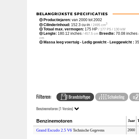
BELANGRIJKSTE SPECIFICATIES
Productiejaren:
van 2000 tot 2002
3
Cilinderinhoud:
152.3 cu-in
/ 2495 cm
Totaal max. vermogen:
175 HP
/ 177 PS / 130 kW
Lengte:
180.12 inches
Breedte:
70.08 inches
/ 457.5 cm
cm
Massa leeg voertuig - Ledig gewicht - Leeggewicht :
35
Filteren:
Brandstoftype
Schakeling
Benzinemotoren (1 Versies)
Benzinemotoren
Jaar
Grand Escudo 2.5 V6
2000
Technische Gegevens