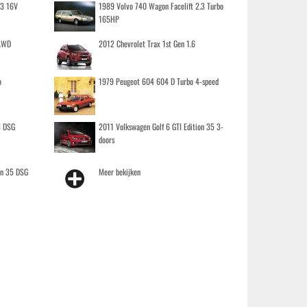
.3 16V
1989 Volvo 740 Wagon Facelift 2.3 Turbo
165HP
 AWD
2012 Chevrolet Trax 1st Gen 1.6
o
1979 Peugeot 604 604 D Turbo 4-speed
I DSG
2011 Volkswagen Golf 6 GTI Edition 35 3-
doors
on 35 DSG
Meer bekijken