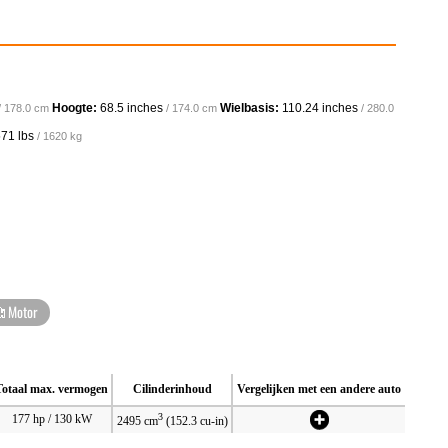
Hoogte:
68.5 inches
Wielbasis:
110.24 inches
/ 178.0 cm
/ 174.0 cm
/ 280.0
71 lbs
/ 1620 kg
Motor
Totaal max. vermogen
Cilinderinhoud
Vergelijken met een andere auto
3
177 hp / 130 kW
2495 cm
(152.3 cu-in)