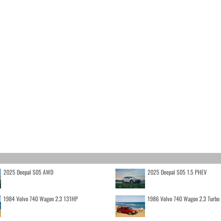
2025 Deepal S05 AWD
2025 Deepal S05 1.5 PHEV
1984 Volvo 740 Wagon 2.3 131HP
1986 Volvo 740 Wagon 2.3 Turb