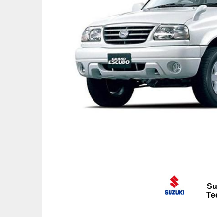
Su
Te