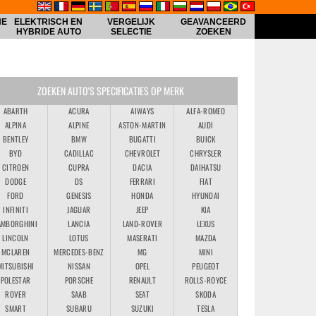
HE
ELEKTRISCH EN
VERGELIJK
GEAVANCEERD
HYBRIDE AUTO
SELECTIE
ZOEKEN
ZOEKEN AUTO'S SPECIFICATIES OP MERK
ABARTH
ACURA
AIWAYS
ALFA-ROMEO
ALPINA
ALPINE
ASTON-MARTIN
AUDI
BENTLEY
BMW
BUGATTI
BUICK
BYD
CADILLAC
CHEVROLET
CHRYSLER
CITROEN
CUPRA
DACIA
DAIHATSU
DODGE
DS
FERRARI
FIAT
FORD
GENESIS
HONDA
HYUNDAI
INFINITI
JAGUAR
JEEP
KIA
AMBORGHINI
LANCIA
LAND-ROVER
LEXUS
LINCOLN
LOTUS
MASERATI
MAZDA
MCLAREN
MERCEDES-BENZ
MG
MINI
MITSUBISHI
NISSAN
OPEL
PEUGEOT
POLESTAR
PORSCHE
RENAULT
ROLLS-ROYCE
ROVER
SAAB
SEAT
SKODA
SMART
SUBARU
SUZUKI
TESLA