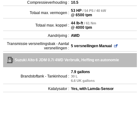
Compressieverhouding :
10.5
53 HP
/ 54 PS / 40 kW
Totaal max. vermogen :
@ 6500 tpm
44 lb-ft
/ 61 Nm
Totaal max. koppel :
@ 4000 tpm
Aandrijving :
AWD
Transmissie versnellingsbak - Aantal
5 versnellingen Manual
versnellingen :
Suzuki Alto 6 JDM 0.7i 4WD Verbruik, Heffing en autonomie
7.9 gallons
Brandstoftank - Tankinhoud :
30 L
6.6 UK gallons
Katalysator :
Yes, with Lamda-Sensor