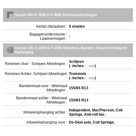
Suzuki Alto 6 JDM 0.7i 4WD Interieurafmetingen
Aantal zitplaatsen :
5 stoelen
Bagageruimtevolume -
-
Laadvermogen :
Suzuki Alto 6 JDM 0.7i 4WD Remmen, Banden, Stuurinrichting en
Ophanging
Schijven
Remmen Voor - Schijven Afmetingen :
(
- inches
)
/ - mm
Remmen Achter- Schijven Afmetingen
Trommels
:
(
- inches
)
/ - mm
Bandenmaat voor - Wielmaat
155/65 R13
Afmetingen :
Bandenmaat achter - Wielmaat
155/65 R13
Afmetingen :
Independent. MacPherson. Coil
Infowielophanging achter :
Springs. Anti-roll bar.
infowielophanging voor :
De-Dion axle. Coil Springs.