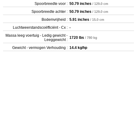
Spoorbreedte voor :
50.79 inches
/ 129.0 cm
Spoorbreedte achter :
50.79 inches
/ 129.0 cm
Bodemvrijheid :
5.91 inches
/ 15.0 cm
Luchtweerstandscoëfficiënt - Cx :
-
Massa leeg voertuig - Ledig gewicht -
1720 lbs
/ 780 kg
Leeggewicht :
Gewicht - vermogen Verhouding :
14.4 kg/hp