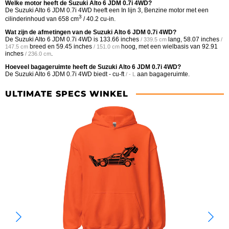
Welke motor heeft de Suzuki Alto 6 JDM 0.7i 4WD?
De Suzuki Alto 6 JDM 0.7i 4WD heeft een In lijn 3, Benzine motor met een
3
cilinderinhoud van 658 cm
/ 40.2 cu-in.
Wat zijn de afmetingen van de Suzuki Alto 6 JDM 0.7i 4WD?
De Suzuki Alto 6 JDM 0.7i 4WD is
133.66 inches
lang,
58.07 inches
/ 339.5 cm
/
breed en
59.45 inches
hoog, met een wielbasis van
92.91
147.5 cm
/ 151.0 cm
inches
.
/ 236.0 cm
Hoeveel bagageruimte heeft de Suzuki Alto 6 JDM 0.7i 4WD?
De Suzuki Alto 6 JDM 0.7i 4WD biedt
- cu-ft
aan bagageruimte.
/ - L
ULTIMATE SPECS WINKEL