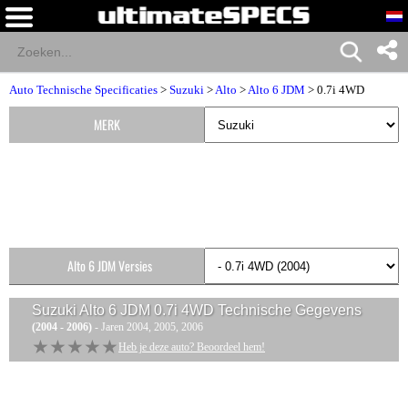
Auto Technische Specificaties
>
Suzuki
>
Alto
>
Alto 6 JDM
> 0.7i 4WD
MERK
Alto 6 JDM Versies
Suzuki Alto 6 JDM 0.7i 4WD
Technische Gegevens
(2004 - 2006)
- Jaren 2004, 2005, 2006
★★★★★
★★★★★
Heb je deze auto? Beoordeel hem!