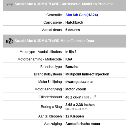
Suzuki Alto 6 JDM 0.7i 4WD Carrosserie, Model en Productie
Generatie :
Alto 6th Gen (HA24)
Carrosserie :
Hatchback
Aantal deurs :
5 deuren
Suzuki Alto 6 JDM 0.7i 4WD Motor Techniek Data
Motortype - Aantal cilinders :
In lijn 3
Motorbenaming - Motorcode :
K6A
Brandstoftype :
Benzine
Brandstofsysteem :
Multipoint Indirect Injection
Motor Uitlijning :
dwarsgeplaatste
Motor aandrijving :
Motor voorin
3
Cilinderinhoud :
40.2 cu-in
/ 658 cm
2.68 x 2.38 inches
Boring x Slag :
68.0 x 60.4 mm
Aantal kleppen :
12 Kleppen
Aanzuiging :
Atmosferische motor