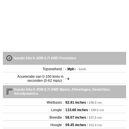
Suzuki Alto 6 JDM 0.7i 4WD Prestaties
Topsnelheid :
- Mph
/ - km/h
Acceleratie van 0-100 km/u in
- s
seconden (0-62 mp/u) :
Suzuki Alto 6 JDM 0.7i 4WD Maten, Afmetingen, Gewichten,
Aërodynamica
Wielbasis :
92.91 inches
/ 236.0 cm
Lengte :
133.66 inches
/ 339.5 cm
Breedte :
58.07 inches
/ 147.5 cm
Hoogte :
59.45 inches
/ 151.0 cm