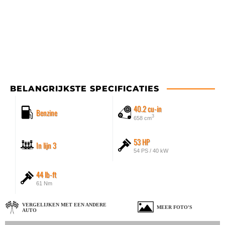
BELANGRIJKSTE SPECIFICATIES
40.2 cu-in
Benzine
3
658 cm
53 HP
In lijn 3
54 PS / 40 kW
44 lb-ft
61 Nm
VERGELIJKEN MET EEN ANDERE
MEER FOTO'S
AUTO