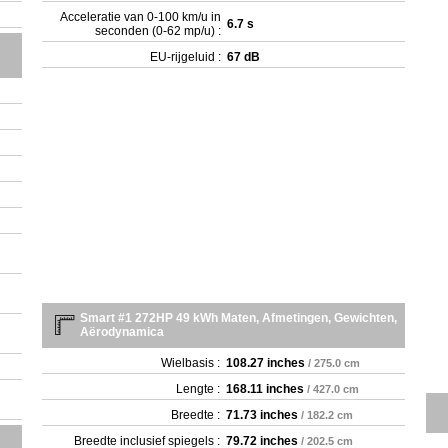
Acceleratie van 0-100 km/u in
6.7 s
seconden (0-62 mp/u) :
EU-rijgeluid :
67 dB
Smart #1 272HP 49 kWh Maten, Afmetingen, Gewichten,
Aërodynamica
Wielbasis :
108.27 inches
/ 275.0 cm
Lengte :
168.11 inches
/ 427.0 cm
Breedte :
71.73 inches
/ 182.2 cm
Breedte inclusief spiegels :
79.72 inches
/ 202.5 cm