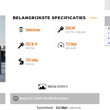
BELANGRIJKSTE SPECIFICATIES
268 HP
Elektrische
- 
272 PS / 200 kW
- 2
- 
252 lb-ft
112 Mph
- B
343 Nm
180 km/h
193 miles
310 km
MEER FOTO'S
Smart #1 272HP 49 kWh Prestaties
Topsnelheid :
112 Mph
/ 180 km/h