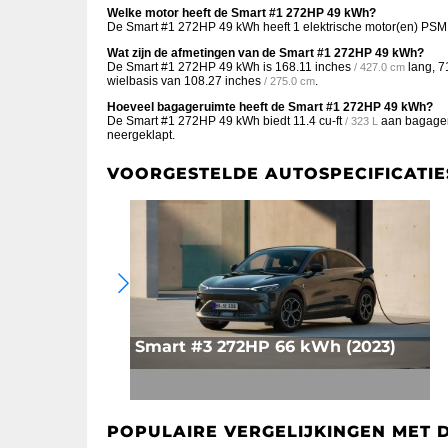
Welke motor heeft de Smart #1 272HP 49 kWh?
De Smart #1 272HP 49 kWh heeft 1 elektrische motor(en) PS
Wat zijn de afmetingen van de Smart #1 272HP 49 kWh?
De Smart #1 272HP 49 kWh is
168.11 inches
lang,
7
/ 427.0 cm
wielbasis van
108.27 inches
.
/ 275.0 cm
Hoeveel bagageruimte heeft de Smart #1 272HP 49 kWh?
De Smart #1 272HP 49 kWh biedt
11.4 cu-ft
aan bagageru
/ 323 L
neergeklapt.
VOORGESTELDE AUTOSPECIFICATIE
Smart #3 272HP 66 kWh (2023)
POPULAIRE VERGELIJKINGEN MET 