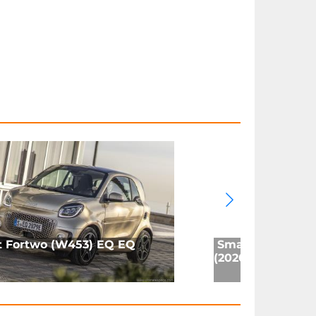
 Fortwo (W453) EQ EQ
Smart Forfour (
(2020)