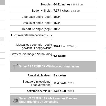
Hoogte :
64.41 inches
/ 163.6 cm
Bodemvrijheid :
7.17 inches
/ 18.2 cm
Approach angle (deg) :
18.2°
Breakover angle (deg) :
16.1°
Departure angle (deg) :
30.5°
Luchtweerstandscoëfficiënt - Cx
-
:
m
m
Massa leeg voertuig - Ledig
3924 lbs
/ 1780 kg
gewicht - Leeggewicht :
Gewicht - vermogen Verhouding
6.5 kg/hp
:
Smart #1 272HP 49 kWh Interieurafmetingen
Aantal zitplaatsen :
5 stoelen
Bagageruimtevolume -
11.4 cu-ft
/ 323 L
Laadvermogen :
Kofferbak eerste rij :
34.8 cu-ft
/ 986 L
Smart #1 272HP 49 kWh Remmen, Banden,
Stuurinrichting en Ophanging