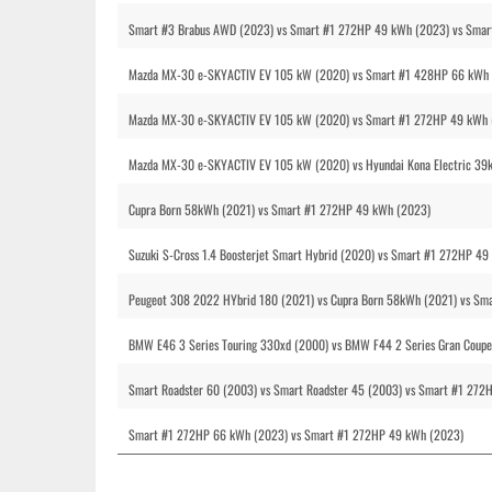
Smart #3 Brabus AWD (2023) vs Smart #1 272HP 49 kWh (2023) vs Sma
Mazda MX-30 e-SKYACTIV EV 105 kW (2020) vs Smart #1 428HP 66 kWh
Mazda MX-30 e-SKYACTIV EV 105 kW (2020) vs Smart #1 272HP 49 kWh 
Mazda MX-30 e-SKYACTIV EV 105 kW (2020) vs Hyundai Kona Electric 3
Cupra Born 58kWh (2021) vs Smart #1 272HP 49 kWh (2023)
Suzuki S-Cross 1.4 Boosterjet Smart Hybrid (2020) vs Smart #1 272HP 4
Peugeot 308 2022 HYbrid 180 (2021) vs Cupra Born 58kWh (2021) vs Sm
BMW E46 3 Series Touring 330xd (2000) vs BMW F44 2 Series Gran Coup
Smart Roadster 60 (2003) vs Smart Roadster 45 (2003) vs Smart #1 27
Smart #1 272HP 66 kWh (2023) vs Smart #1 272HP 49 kWh (2023)