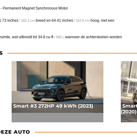
M - Permanent Magnet Synchronous Motor.
1.73 inches
breed en
64.41 inches
hoog, met een
/ 182.2 cm
/ 163.6 cm
imte, wat uitbreidt tot
34.8 cu-ft
wanneer de achterstoelen worden
/ 986 L
S
Smart #3 272HP 49 kWh (2023)
Smart
(2020)
DEZE AUTO