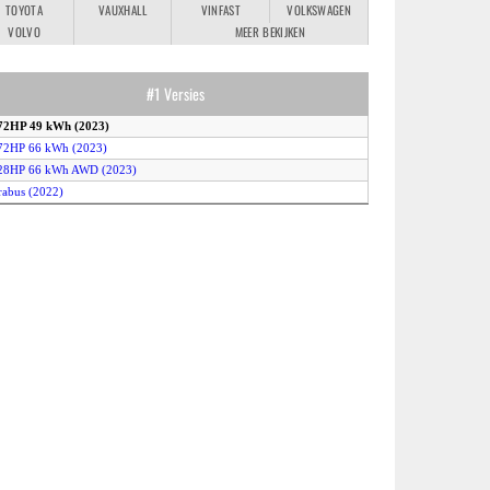
TOYOTA
VAUXHALL
VINFAST
VOLKSWAGEN
VOLVO
MEER BEKIJKEN
#1 Versies
272HP 49 kWh (2023)
72HP 66 kWh (2023)
428HP 66 kWh AWD (2023)
rabus (2022)