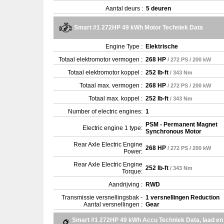
Aantal deurs :
5 deuren
Smart #1 272HP 49 kWh Motor Techniek Data
Engine Type :
Elektrische
Totaal elektromotor vermogen :
268 HP
/ 272 PS / 200 kW
Totaal elektromotor koppel :
252 lb-ft
/ 343 Nm
Totaal max. vermogen :
268 HP
/ 272 PS / 200 kW
Totaal max. koppel :
252 lb-ft
/ 343 Nm
Number of electric engines:
1
PSM - Permanent Magnet
Electric engine 1 type:
Synchronous Motor
Rear Axle Electric Engine
268 HP
/ 272 PS / 200 kW
Power:
Rear Axle Electric Engine
252 lb-ft
/ 343 Nm
Torque:
Aandrijving :
RWD
Transmissie versnellingsbak -
1 versnellingen Reduction
Aantal versnellingen :
Gear
Smart #1 272HP 49 kWh Accu Techniek Data, laad en