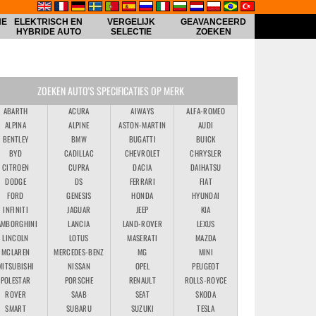
HE
ELEKTRISCH EN
VERGELIJK
GEAVANCEERD
HYBRIDE AUTO
SELECTIE
ZOEKEN
ZOEKEN AUTO'S SPECIFICATIES OP MERK
ABARTH
ACURA
AIWAYS
ALFA-ROMEO
ALPINA
ALPINE
ASTON-MARTIN
AUDI
BENTLEY
BMW
BUGATTI
BUICK
BYD
CADILLAC
CHEVROLET
CHRYSLER
CITROEN
CUPRA
DACIA
DAIHATSU
DODGE
DS
FERRARI
FIAT
FORD
GENESIS
HONDA
HYUNDAI
INFINITI
JAGUAR
JEEP
KIA
AMBORGHINI
LANCIA
LAND-ROVER
LEXUS
LINCOLN
LOTUS
MASERATI
MAZDA
MCLAREN
MERCEDES-BENZ
MG
MINI
MITSUBISHI
NISSAN
OPEL
PEUGEOT
POLESTAR
PORSCHE
RENAULT
ROLLS-ROYCE
ROVER
SAAB
SEAT
SKODA
SMART
SUBARU
SUZUKI
TESLA