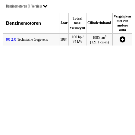
Benzinemotoren (1 Versies)
Vergelijken
Totaal
met een
Benzinemotoren
Jaar
max.
Cilinderinhoud
andere
vermogen
auto
3
100 hp /
1985 cm
90 2.0
Technische Gegevens
1984
74 kW
(121.1 cu-in)