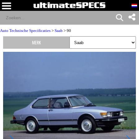
Auto Technische Specificaties
>
Saab
> 90
MERK