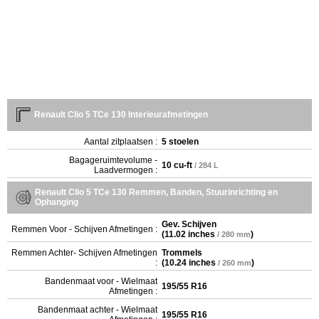
Renault Clio 5 TCe 130 Interieurafmetingen
Aantal zitplaatsen :
5 stoelen
Bagageruimtevolume -
10 cu-ft
/ 284 L
Laadvermogen :
Renault Clio 5 TCe 130 Remmen, Banden, Stuurinrichting en
Ophanging
Gev. Schijven
Remmen Voor - Schijven Afmetingen :
(
11.02 inches
)
/ 280 mm
Remmen Achter- Schijven Afmetingen
Trommels
:
(
10.24 inches
)
/ 260 mm
Bandenmaat voor - Wielmaat
195/55 R16
Afmetingen :
Bandenmaat achter - Wielmaat
195/55 R16