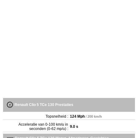
Renault Clio 5 TCe 130 Prestaties
Topsnelheid :
124 Mph
/ 200 km/h
Acceleratie van 0-100 km/u in
9.0 s
seconden (0-62 mp/u) :