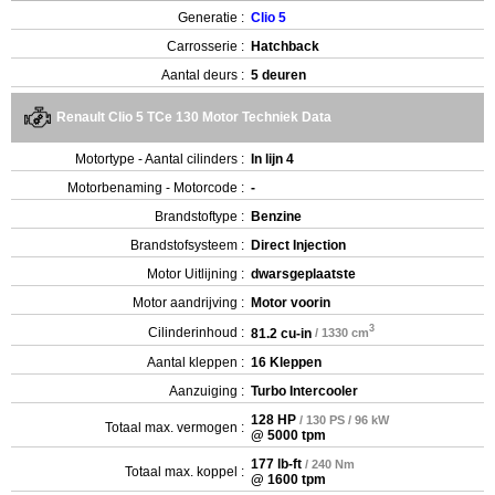
Generatie :
Clio 5
Carrosserie :
Hatchback
Aantal deurs :
5 deuren
Renault Clio 5 TCe 130 Motor Techniek Data
Motortype - Aantal cilinders :
In lijn 4
Motorbenaming - Motorcode :
-
Brandstoftype :
Benzine
Brandstofsysteem :
Direct Injection
Motor Uitlijning :
dwarsgeplaatste
Motor aandrijving :
Motor voorin
3
Cilinderinhoud :
81.2 cu-in
/ 1330 cm
Aantal kleppen :
16 Kleppen
Aanzuiging :
Turbo Intercooler
128 HP
/ 130 PS / 96 kW
Totaal max. vermogen :
@ 5000 tpm
177 lb-ft
/ 240 Nm
Totaal max. koppel :
@ 1600 tpm