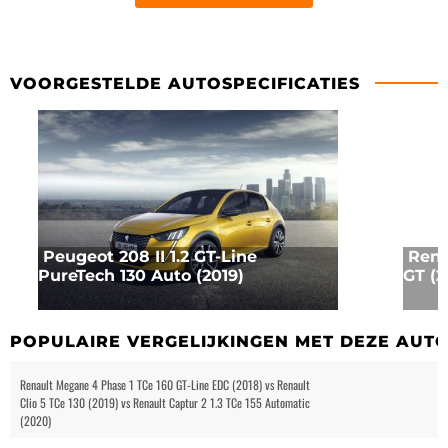
VOORGESTELDE AUTOSPECIFICATIES
Peugeot 208 II 1.2 GT-Line
Rena
PureTech 130 Auto (2019)
GT (2
POPULAIRE VERGELIJKINGEN MET DEZE AUT
Renault Megane 4 Phase 1 TCe 160 GT-Line EDC (2018) vs Renault
Clio 5 TCe 130 (2019) vs Renault Captur 2 1.3 TCe 155 Automatic
(2020)