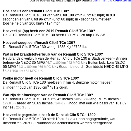
Als je fouten op deze pagina gevonden
dien hier uw correctie in
Hoe snel is een Renault Clio 5 TCe 130?
De Renault Clio 5 TCe 130 kan van 0 tot 100 km/h (0 tot 62 mph) in 9.0
seconden en van 0 tot 96 km/h (0 tot 60 mph) in - seconden, met een
topsnelheid van 200 km/h / 124 mph.
Hoeveel pk (hp) heeft een 2019 Renault Clio 5 TCe 130?
De 2019 Renault Clio 5 TCe 130 heeft 130 PS / 128 bhp / 96 kW.
Hoeveel weegt een Renault Clio 5 TCe 130?
De Renault Clio 5 TCe 130 weegt 1235 Kg / 2723 lbs.
Wat is het brandstofverbruik van de Renault Clio 5 TCe 130?
Het brandstofverbruik van de Renault Clio 5 TCe 130 is Stadsverkeer - Binnen
bebouwde NEDC
35 MPG /
/ Buiten beb. kom NEDC
6.7 L/100 km / 42 MPG UK
55 MPG /
/ Gecombineerd - Gemiddeld NEDC
45 MPG
4.3 L/100 km / 66 MPG UK
/
.
5.2 L/100 km / 54 MPG UK
Welke motor heeft de Renault Clio 5 TCe 130?
De Renault Clio 5 TCe 130 heeft een In lijn 4, Benzine motor met een
3
cilinderinhoud van 1330 cm
/ 81.2 cu-in.
Wat zijn de afmetingen van de Renault Clio 5 TCe 130?
De Renault Clio 5 TCe 130 is
159.45 inches
lang,
70.79 inches
/ 405.0 cm
/
breed en
56.69 inches
hoog, met een wielbasis van
101.69
179.8 cm
/ 144.0 cm
inches
.
/ 258.3 cm
Hoeveel bagageruimte heeft de Renault Clio 5 TCe 130?
De Renault Clio 5 TCe 130 biedt
10 cu-ft
aan bagageruimte, wat
/ 284 L
uitbreidt tot
- cu-ft
wanneer de achterstoelen worden neergeklapt.
/ - L