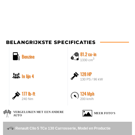
BELANGRIJKSTE SPECIFICATIES
81.2 cu-in
Benzine
3
1330 cm
128 HP
In lijn 4
130 PS / 96 kW
177 lb-ft
124 Mph
240 Nm
200 km/h
VERGELIJKEN MET EEN ANDERE
MEER FOTO'S
AUTO
Renault Clio 5 TCe 130 Carrosserie, Model en Productie