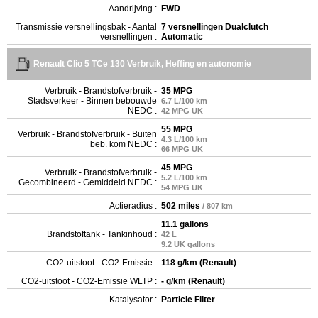
Aandrijving :
FWD
Transmissie versnellingsbak - Aantal
7 versnellingen Dualclutch
versnellingen :
Automatic
Renault Clio 5 TCe 130 Verbruik, Heffing en autonomie
Verbruik - Brandstofverbruik -
35 MPG
Stadsverkeer - Binnen bebouwde
6.7 L/100 km
NEDC :
42 MPG UK
55 MPG
Verbruik - Brandstofverbruik - Buiten
4.3 L/100 km
beb. kom NEDC :
66 MPG UK
45 MPG
Verbruik - Brandstofverbruik -
5.2 L/100 km
Gecombineerd - Gemiddeld NEDC :
54 MPG UK
Actieradius :
502 miles
/ 807 km
11.1 gallons
Brandstoftank - Tankinhoud :
42 L
9.2 UK gallons
CO2-uitstoot - CO2-Emissie :
118 g/km (Renault)
CO2-uitstoot - CO2-Emissie WLTP :
- g/km (Renault)
Katalysator :
Particle Filter