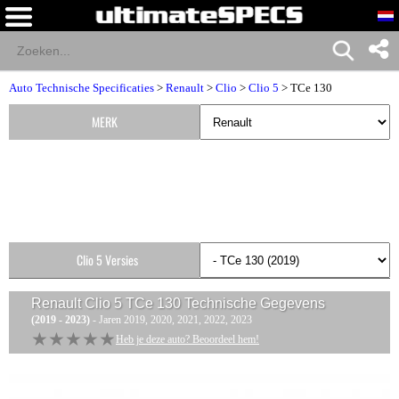
Auto Technische Specificaties
>
Renault
>
Clio
>
Clio 5
> TCe 130
MERK
Clio 5 Versies
Renault Clio 5 TCe 130
Technische Gegevens
(2019 - 2023)
- Jaren 2019, 2020, 2021, 2022, 2023
★★★★★
★★★★★
Heb je deze auto? Beoordeel hem!