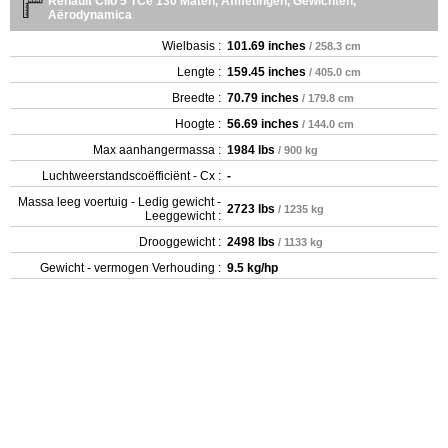
Renault Clio 5 TCe 130 Maten, Afmetingen, Gewichten,
Aërodynamica
Wielbasis :
101.69 inches
/ 258.3 cm
Lengte :
159.45 inches
/ 405.0 cm
Breedte :
70.79 inches
/ 179.8 cm
Hoogte :
56.69 inches
/ 144.0 cm
Max aanhangermassa :
1984 lbs
/ 900 kg
Luchtweerstandscoëfficiënt - Cx :
-
Massa leeg voertuig - Ledig gewicht -
2723 lbs
/ 1235 kg
Leeggewicht :
Drooggewicht :
2498 lbs
/ 1133 kg
Gewicht - vermogen Verhouding :
9.5 kg/hp