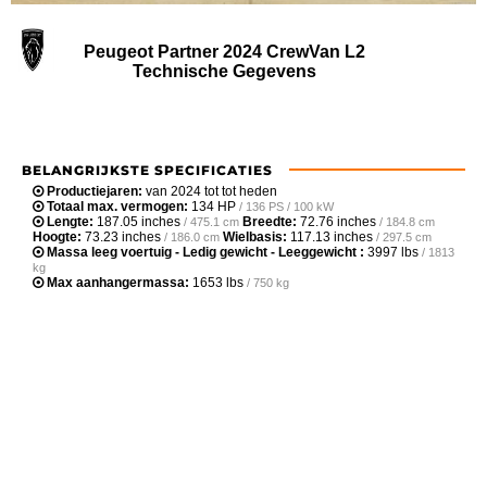
Peugeot Partner 2024 CrewVan L2
Technische Gegevens
BELANGRIJKSTE SPECIFICATIES
Productiejaren:
van 2024 tot tot heden
Totaal max. vermogen:
134 HP
/ 136 PS / 100 kW
Lengte:
187.05 inches
Breedte:
72.76 inches
/ 475.1 cm
/ 184.8 cm
Hoogte:
73.23 inches
Wielbasis:
117.13 inches
/ 186.0 cm
/ 297.5 cm
Massa leeg voertuig - Ledig gewicht - Leeggewicht :
3997 lbs
/ 1813
kg
Max aanhangermassa:
1653 lbs
/ 750 kg