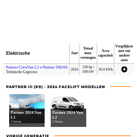
Vergelijken
Totaal
Accu
met een
Elektrische
Jaar
max.
capaciteit
andere
vermogen
auto
Partner CrewVan L2 e-Partner 50kWh
136 hp /
2024
50.0 kWh
100 kW
Technische Gegevens
PARTNER III (K9) - 2024 FACELIFT MODELLEN
Partner 2024 Van
Partner 2024 Van
L1
L2
4 Versies
4 Versies
VORIGE GENERATIE